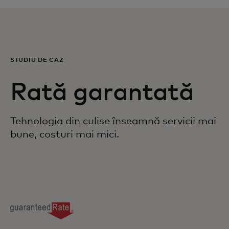
Pentru tine
Pentru companii
STUDIU DE CAZ
Pentru întreaga lume
Rată garantată
Pentru inovatori
Tehnologia din culise înseamnă servicii mai
bune, costuri mai mici.
Știri și tendințe