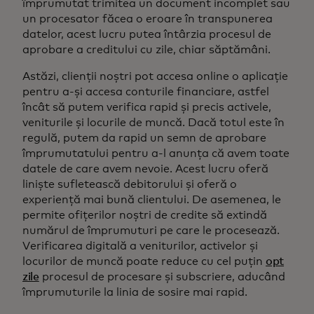
împrumutat trimitea un document incomplet sau
un procesator făcea o eroare în transpunerea
datelor, acest lucru putea întârzia procesul de
aprobare a creditului cu zile, chiar săptămâni.
Astăzi, clienții noștri pot accesa online o aplicație
pentru a-și accesa conturile financiare, astfel
încât să putem verifica rapid și precis activele,
veniturile și locurile de muncă. Dacă totul este în
regulă, putem da rapid un semn de aprobare
împrumutatului pentru a-l anunța că avem toate
datele de care avem nevoie. Acest lucru oferă
liniște sufletească debitorului și oferă o
experiență mai bună clientului. De asemenea, le
permite ofițerilor noștri de credite să extindă
numărul de împrumuturi pe care le procesează.
Verificarea digitală a veniturilor, activelor și
locurilor de muncă poate reduce cu cel puțin
opt
zile
procesul de procesare și subscriere, aducând
împrumuturile la linia de sosire mai rapid.