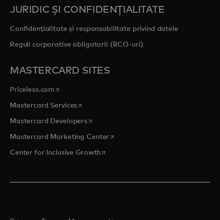
JURIDIC ȘI CONFIDENȚIALITATE
Confidențialitate și responsabilitate privind datele
Reguli corporative obligatorii (RCO-uri)
MASTERCARD SITES
opens in a new tab
Priceless.com
opens in a new tab
Mastercard Services
opens in a new tab
Mastercard Developers
opens in a new tab
Mastercard Marketing Center
opens in a new tab
Center for Inclusive Growth