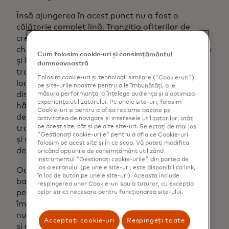
Însă ajungerea în acest punct nu a fost o
călătorie complet lină. Tranziția ofițerilor de
credit la un proces digital a fost o provocare,
chiar dacă a sporit eficiența fluxurilor lor de lucru
Cum folosim cookie-uri și consimțământul
și le-a extins fluxul de lucru. Metodele
dumneavoastră
tradiționale de verificare a activelor, veniturilor și
Folosim cookie-uri și tehnologii similare ("Cookie-uri")
locului de muncă al unui debitor sunt pe cale de
pe site-urile noastre pentru a le îmbunătăți, a le
dispariție, dar încă rezistă. Documentele pe
măsura performanța, a înțelege audiența și a optimiza
experiența utilizatorului. Pe unele site-uri, folosim
hârtie, apelurile telefonice, e-mailurile, fișierele
Cookie-uri și pentru a afișa reclame bazate pe
de date structurate și tehnologiile digitale
activitatea de navigare și interesele utilizatorilor, atât
pe acest site, cât și pe alte site-uri. Selectați de mai jos
tradiționale își au locul lor, dar cea mai eficientă
"Gestionați cookie-urile" pentru a afla ce Cookie-uri
și sigură modalitate de a verifica informațiile
folosim pe acest site și în ce scop. Vă puteți modifica
debitorilor este prin conexiuni de date directe.
oricând opțiunile de consimțământ utilizând
instrumentul "Gestionați cookie-urile", din partea de
jos a ecranului (pe unele site-uri, este disponibil ca link,
Odată ce un împrumutat și-a dat permisiunea,
în loc de buton pe unele site-uri). Aceasta include
banca furnizează un token care poate fi utilizat
respingerea unor Cookie-uri sau a tuturor, cu excepția
pentru a accesa direct datele financiare ale
celor strict necesare pentru funcționarea site-ului.
împrumutatului. Asta înseamnă că acreditările
nu sunt stocate, ceea ce face procesul mai sigur
Acceptați cookie-uri
Respingeți toate
și permite accesul direct la datele contului de