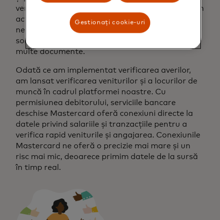
verificare și de economisire. De asemenea, putem
actualiza datele respective după cum este
Gestionați cookie-uri
necesar, fără a fi nevoie să ne întoarcem și să
solicităm o nouă permisiune sau să găsim mai
multe documente.
Odată ce am implementat verificarea averilor,
am lansat verificarea veniturilor și a locurilor de
muncă în cadrul platformei noastre. Cu
permisiunea debitorului, serviciile bancare
deschise Mastercard oferă conexiuni directe la
datele privind salariile și tranzacțiile pentru a
verifica rapid veniturile și angajarea. Conexiunile
Mastercard ne oferă o precizie mai mare și un
risc mai mic, deoarece primim datele de la sursă
în timp real.