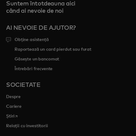
Suntem întotdeauna aici
când ai nevoie de noi
AI NEVOIE DE AJUTOR?
Obține asistență
Raportează un card pierdut sau furat
Găsește un bancomat
Întrebări frecvente
SOCIETATE
Despre
Cariere
opens in a new tab
Știri
Relații cu investitorii