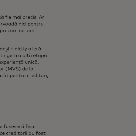
să fie mai precis. Ar
corvoadă nici pentru
zat precum ne-am
eși Finicity oferă
 atingem o altă etapă
 experiență unică,
lor (MVS) de la
atât pentru creditori,
e fuseseră fisuri
e creditorii au fost