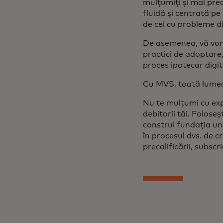
mulțumiți și mai pred
fluidă și centrată pe 
de cei cu probleme di
De asemenea, vă vom p
practici de adoptare,
proces ipotecar digit
Cu MVS, toată lumea
Nu te mulțumi cu exper
debitorii tăi. Foloseș
construi fundația un
în procesul dvs. de c
precalificării, subscrie