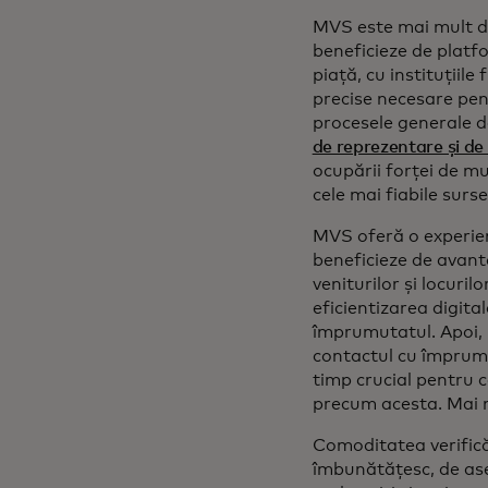
MVS este mai mult de
beneficieze de platf
piață, cu instituțiile
precise necesare pent
procesele generale de
de reprezentare și de 
ocupării forței de mu
cele mai fiabile surse
MVS oferă o experien
beneficieze de avantaj
veniturilor și locuri
eficientizarea digita
împrumutatul. Apoi, p
contactul cu împrumu
timp crucial pentru c
precum acesta. Mai m
Comoditatea verificăr
îmbunătățesc, de ase