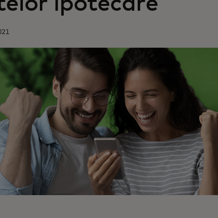
telor ipotecare
021