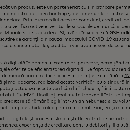
cât un produs, este un parteneriat cu Finicity care permit
orma noastră de open banking și de conexiunile noastre sec
 financiare. Prin intermediul acestor conexiuni, creditorii p
ru a verifica activele, veniturile și locurile de muncă și pe
cizionale și de subscriere. Și, având în vedere că
GSE-urile 
scutire de garanții
din cauza impactului COVID-19 asupra v
ncă a consumatorilor, creditorii vor avea nevoie de cele ma
.
ță digitală în domeniul creditelor ipotecare, permițând cr
ele oferite de eficientizarea digitală. De fapt, validarea di
lor de muncă poate reduce procesul de inițiere cu până la
12
lă și mai departe, realizând aceste verificări cu o singură i
uteți actualiza aceste verificări la închidere, fără costuri 
tatul. Cu MVS, finalizați mai multe tranzacții într-un tim
a creditorii să rămână agili într-un an nebunesc și cu vol
ult timp deschide calea pentru mai multe inițieri și mai 
ilor digitale și procesul simplu și eficientizat de autoriz
menea, experiența de creditare pentru debitori și îi ajută