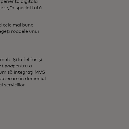
xperiența digitală
eze, în special față
nd cele mai bune
legeți roadele unui
lt. Și la fel fac și
y Lend
pentru a
 cum să integrați MVS
 ipotecare în domeniul
l serviciilor.