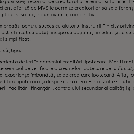
ispuși să-și recomande creditorul prietenilor și familiei. E
client oferită de MVS le permite creditorilor să se diferenți
gitale, și să obțină un avantaj competitiv.
regăti pentru succes cu ajutorul instruirii Finicity privi
 astfel încât să puteți începe să acționați imediat și să cu
al simplificat.
 câștigă.
iența de ieri în domeniul creditării ipotecare. Meriți mai mu
te serviciul de verificare a creditelor ipotecare de la
Finicit
ei experiențe îmbunătățite de creditare ipotecară. Aflați
reditare ipotecară și despre cum oferă Finicity alte soluții
rii, facilitării finanțării, controlului secundar al calității și a