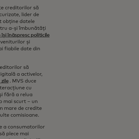
e creditorilor să
urizate, lider de
ot obține datele
ntru a-și îmbunătăți
își înăspresc politicile
eniturilor și
i fiabile date din
editorilor să
gitală a activelor,
 zile
. MVS duce
nteracțiune cu
și fără a relua
p mai scurt – un
um mare de credite
multe comisioane.
are a consumatorilor
 să plece mai