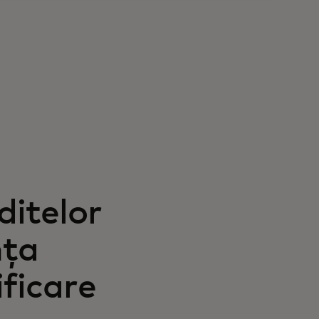
ditelor
nța
ificare