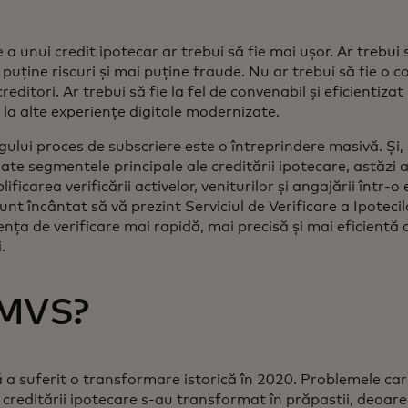
 a unui credit ipotecar ar trebui să fie mai ușor. Ar trebui 
 puține riscuri și mai puține fraude. Nu ar trebui să fie o 
creditori. Ar trebui să fie la fel de convenabil și eficienti
 la alte experiențe digitale modernizate.
lui proces de subscriere este o întreprindere masivă. Și, d
oate segmentele principale ale creditării ipotecare, astăzi
ficarea verificării activelor, veniturilor și angajării într-o
t încântat să vă prezint Serviciul de Verificare a Ipoteci
ența de verificare mai rapidă, mai precisă și mai eficientă 
.
 MVS?
 a suferit o transformare istorică în 2020. Problemele car
creditării ipotecare s-au transformat în prăpastii, deoarec