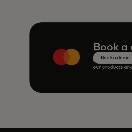
Book a
Book a demo
Consult our tea
our products and