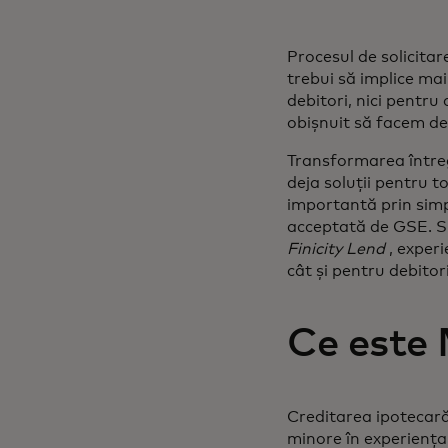
Procesul de solicitare
trebui să implice mai
debitori, nici pentru 
obișnuit să facem de
Transformarea întregu
deja soluții pentru t
importantă prin simpli
acceptată de GSE. Sun
Finicity Lend
, experi
cât și pentru debitori
Ce este
Creditarea ipotecară
minore în experiența 