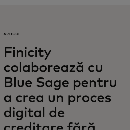
Pentru tine
Pentru companii
ARTICOL
Pentru întreaga lume
Finicity
colaborează cu
Pentru inovatori
Blue Sage pentru
Știri și tendințe
a crea un proces
digital de
creditare fără