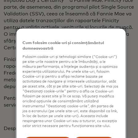
inițiativa Day 1 Certainty ™ a Fannie Mae. Finicity face
parte, de asemenea, din programul pilot Single Source
Validation (SSV), ceea ce înseamnă că Fannie Mae va
utiliza datele tranzacțiilor din rapoartele Finicity
pentru a valida activele, veniturile și locurile de muncă.
O implementare mai amplă a SSV este planificată la
sfârșitul acestui an și se va baza pe inițiativa Day 1
Cum folosim cookie-uri și consimțământul
Certainty a Fannie Mae.
dumneavoastră
Folosim cookie-uri și tehnologii similare ("Cookie-uri")
Finicity este, de asemenea, un furnizor autorizat de
pe site-urile noastre pentru a le îmbunătăți, a le
rapoarte de validare a activelor Freddie Mac, iar
măsura performanța, a înțelege audiența și a optimiza
experiența utilizatorului. Pe unele site-uri, folosim
Freddie Mac și Finicity lucrează împreună la noi
Cookie-uri și pentru a afișa reclame bazate pe
metode de validare a veniturilor din datele de
activitatea de navigare și interesele utilizatorilor, atât
depunere a salariilor din extrasele de cont bancar.
pe acest site, cât și pe alte site-uri. Selectați de mai jos
"Gestionați cookie-urile" pentru a afla ce Cookie-uri
folosim pe acest site și în ce scop. Vă puteți modifica
Pentru mai multe informații despre produsele și
oricând opțiunile de consimțământ utilizând
serviciile Blue Sage, vizitați
www.bluesageusa.com
.
instrumentul "Gestionați cookie-urile", din partea de
jos a ecranului (pe unele site-uri, este disponibil ca link,
în loc de buton pe unele site-uri). Aceasta include
respingerea unor Cookie-uri sau a tuturor, cu excepția
celor strict necesare pentru funcționarea site-ului.
Despre Finicity: