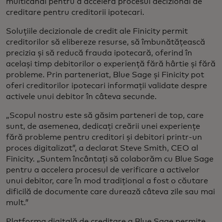
multicanal pentru a accelera procesul decizional de
creditare pentru creditorii ipotecari.
Soluțiile decizionale de credit ale Finicity permit
creditorilor să elibereze resurse, să îmbunătățească
precizia și să reducă frauda ipotecară, oferind în
același timp debitorilor o experiență fără hârtie și fără
probleme. Prin parteneriat, Blue Sage și Finicity pot
oferi creditorilor ipotecari informații validate despre
activele unui debitor în câteva secunde.
„Scopul nostru este să găsim parteneri de top, care
sunt, de asemenea, dedicați creării unei experiențe
fără probleme pentru creditori și debitori printr-un
proces digitalizat”, a declarat Steve Smith, CEO al
Finicity. „Suntem încântați să colaborăm cu Blue Sage
pentru a accelera procesul de verificare a activelor
unui debitor, care în mod tradițional a fost o căutare
dificilă de documente care durează câteva zile sau mai
mult.”
Platforma digitală de creditare a Blue Sage permite