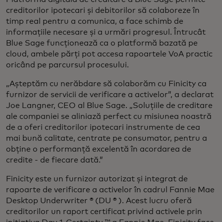
creditorilor ipotecari și debitorilor să colaboreze în
timp real pentru a comunica, a face schimb de
informațiile necesare și a urmări progresul. Întrucât
Blue Sage funcționează ca o platformă bazată pe
cloud, ambele părți pot accesa rapoartele VoA practic
oricând pe parcursul procesului.
„Așteptăm cu nerăbdare să colaborăm cu Finicity ca
furnizor de servicii de verificare a activelor”, a declarat
Joe Langner, CEO al Blue Sage. „Soluțiile de creditare
ale companiei se aliniază perfect cu misiunea noastră
de a oferi creditorilor ipotecari instrumente de cea
mai bună calitate, centrate pe consumator, pentru a
obține o performanță excelentă în acordarea de
credite - de fiecare dată.”
Finicity este un furnizor autorizat și integrat de
rapoarte de verificare a activelor în cadrul Fannie Mae
Desktop Underwriter ® (DU ® ). Acest lucru oferă
creditorilor un raport certificat privind activele prin