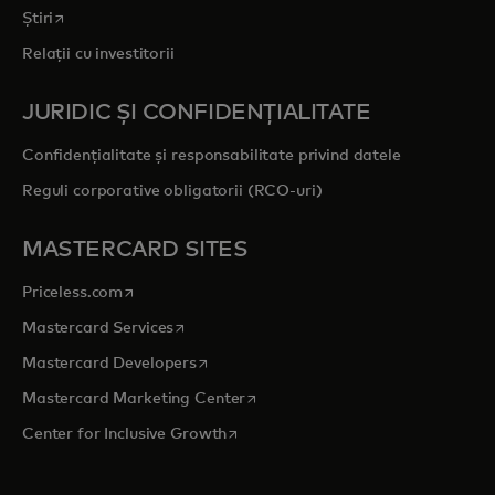
opens in a new tab
Știri
Relații cu investitorii
JURIDIC ȘI CONFIDENȚIALITATE
Confidențialitate și responsabilitate privind datele
Reguli corporative obligatorii (RCO-uri)
MASTERCARD SITES
opens in a new tab
Priceless.com
opens in a new tab
Mastercard Services
opens in a new tab
Mastercard Developers
opens in a new tab
Mastercard Marketing Center
opens in a new tab
Center for Inclusive Growth