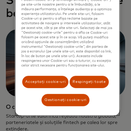
Startup-urile noastre
pe site-urile noastre pentru a le îmbunătăți, a le
măsura performanța, a înțelege audiența și a optimiza
beneficiază de:
experiența utilizatorului. Pe unele site-uri, folosim
Cookie-uri și pentru a afișa reclame bazate pe
activitatea de navigare și interesele utilizatorilor, atât
pe acest site, cât și pe alte site-uri. Selectați de mai jos
"Gestionați cookie-urile" pentru a afla ce Cookie-uri
folosim pe acest site și în ce scop. Vă puteți modifica
oricând opțiunile de consimțământ utilizând
instrumentul "Gestionați cookie-urile", din partea de
jos a ecranului (pe unele site-uri, este disponibil ca link,
în loc de buton pe unele site-uri). Aceasta include
respingerea unor Cookie-uri sau a tuturor, cu excepția
celor strict necesare pentru funcționarea site-ului.
Acceptați cookie-uri
Respingeți toate
Gestionați cookie-uri
O cale rapidă către extindere
Startup-urile valorifică rețeaua noastră globală,
parteneriatele și soluțiile fintech pe calea lor spre
extindere.