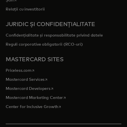
Știri
Relații cu investitorii
JURIDIC ȘI CONFIDENȚIALITATE
Confidențialitate și responsabilitate privind datele
Reguli corporative obligatorii (RCO-uri)
MASTERCARD SITES
opens in a new tab
Priceless.com
opens in a new tab
Mastercard Services
opens in a new tab
Mastercard Developers
opens in a new tab
Mastercard Marketing Center
opens in a new tab
Center for Inclusive Growth