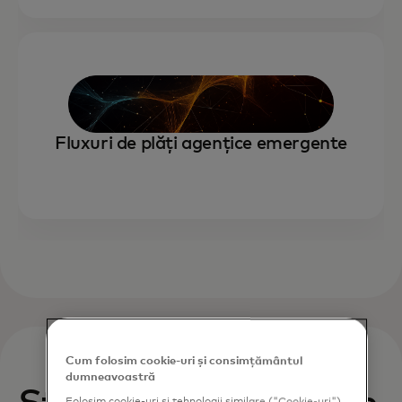
Fluxuri de plăți agențice emergente
Cum folosim cookie-uri și consimțământul
dumneavoastră
Folosim cookie-uri și tehnologii similare ("Cookie-uri")