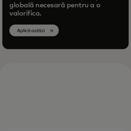
globală necesară pentru a o
valorifica.
opens in a new tab
Aplică astăzi