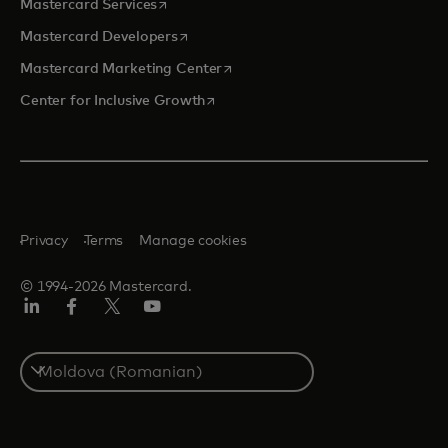
opens in a new tab
Mastercard Services
opens in a new tab
Mastercard Developers
opens in a new tab
Mastercard Marketing Center
opens in a new tab
Center for Inclusive Growth
Privacy
Terms
Manage cookies
© 1994-2026 Mastercard.
Linkedin
Facebook
Twitter/X
Youtube
Select
a
country