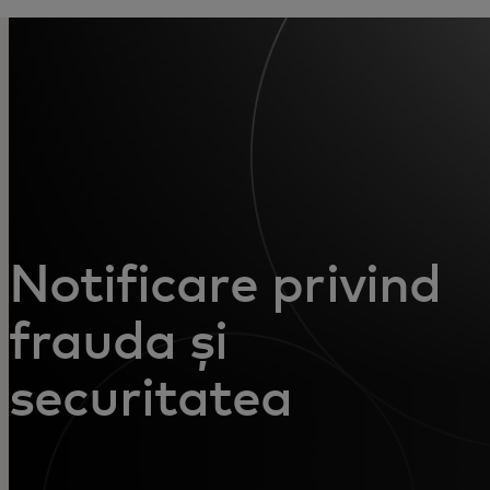
Pentru tine
Pentru companii
Pentru întreaga lume
Pentru inovatori
Notificare privind
Știri și tendințe
frauda și
securitatea