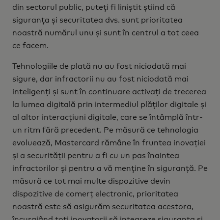
din sectorul public, puteți fi liniștit știind că
siguranța și securitatea dvs. sunt prioritatea
noastră numărul unu și sunt în centrul a tot ceea
ce facem.
Tehnologiile de plată nu au fost niciodată mai
sigure, dar infractorii nu au fost niciodată mai
inteligenți și sunt în continuare activați de trecerea
la lumea digitală prin intermediul plăților digitale și
al altor interacțiuni digitale, care se întâmplă într-
un ritm fără precedent. Pe măsură ce tehnologia
evoluează, Mastercard rămâne în fruntea inovației
și a securității pentru a fi cu un pas înaintea
infractorilor și pentru a vă menține în siguranță. Pe
măsură ce tot mai multe dispozitive devin
dispozitive de comerț electronic, prioritatea
noastră este să asigurăm securitatea acestora,
încurajând toți inovatorii să integreze siguranța și