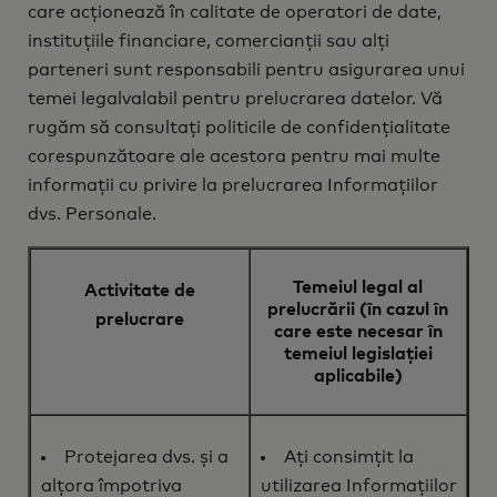
care acționează în calitate de operatori de date,
instituțiile financiare, comercianții sau alți
parteneri sunt responsabili pentru asigurarea unui
temei legalvalabil pentru prelucrarea datelor. Vă
rugăm să consultați politicile de confidențialitate
corespunzătoare ale acestora pentru mai multe
informații cu privire la prelucrarea Informațiilor
dvs. Personale.
Temeiul legal al
Activitate de
prelucrării (în cazul în
prelucrare
care este necesar în
temeiul legislației
aplicabile)
Protejarea dvs. și a
Ați consimțit la
alțora împotriva
utilizarea Informațiilor