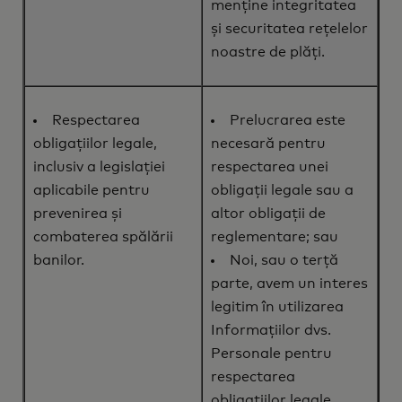
menține integritatea
și securitatea rețelelor
noastre de plăți.
Respectarea
Prelucrarea este
obligațiilor legale,
necesară pentru
inclusiv a legislației
respectarea unei
aplicabile pentru
obligații legale sau a
prevenirea și
altor obligații de
combaterea spălării
reglementare; sau
banilor.
Noi, sau o terță
parte, avem un interes
legitim în utilizarea
Informațiilor dvs.
Personale pentru
respectarea
obligațiilor legale.