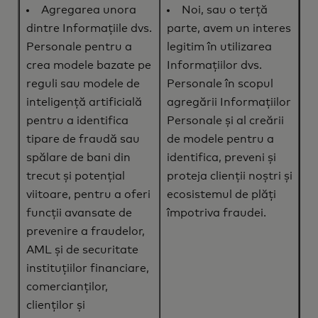
Agregarea unora
Noi, sau o terță
dintre Informațiile dvs.
parte, avem un interes
Personale pentru a
legitim în utilizarea
crea modele bazate pe
Informațiilor dvs.
reguli sau modele de
Personale în scopul
inteligență artificială
agregării Informațiilor
pentru a identifica
Personale și al creării
tipare de fraudă sau
de modele pentru a
spălare de bani din
identifica, preveni și
trecut și potențial
proteja clienții noștri și
viitoare, pentru a oferi
ecosistemul de plăți
funcții avansate de
împotriva fraudei.
prevenire a fraudelor,
AML și de securitate
instituțiilor financiare,
comercianților,
clienților și