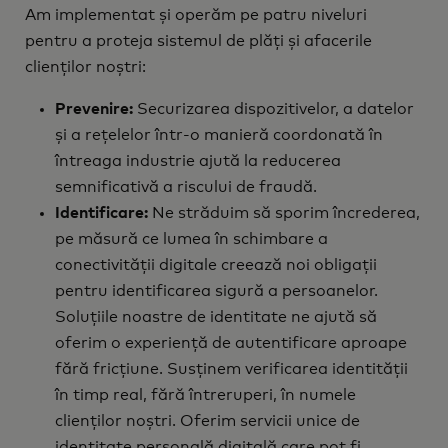
Am implementat și operăm pe patru niveluri
pentru a proteja sistemul de plăți și afacerile
clienților noștri:
Prevenire:
Securizarea dispozitivelor, a datelor
și a rețelelor într-o manieră coordonată în
întreaga industrie ajută la reducerea
semnificativă a riscului de fraudă.
Identificare:
Ne străduim să sporim încrederea,
pe măsură ce lumea în schimbare a
conectivității digitale creează noi obligații
pentru identificarea sigură a persoanelor.
Soluțiile noastre de identitate ne ajută să
oferim o experiență de autentificare aproape
fără fricțiune. Susținem verificarea identității
în timp real, fără întreruperi, în numele
clienților noștri. Oferim servicii unice de
identitate personală digitală care pot fi