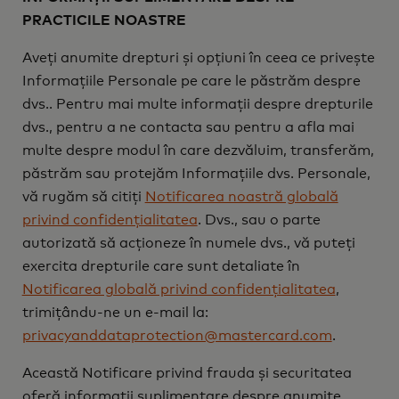
PRACTICILE NOASTRE
Aveți anumite drepturi și opțiuni în ceea ce privește
Informațiile Personale pe care le păstrăm despre
dvs.. Pentru mai multe informații despre drepturile
dvs., pentru a ne contacta sau pentru a afla mai
multe despre modul în care dezvăluim, transferăm,
păstrăm sau protejăm Informațiile dvs. Personale,
vă rugăm să citiți
Notificarea noastră globală
privind confidențialitatea
. Dvs., sau o parte
autorizată să acționeze în numele dvs., vă puteți
exercita drepturile care sunt detaliate în
Notificarea globală privind confidențialitatea
,
trimițându-ne un e-mail la:
privacyanddataprotection@mastercard.com
.
Această Notificare privind frauda și securitatea
oferă informații suplimentare despre anumite