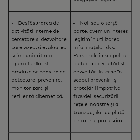
Desfășurarea de
Noi, sau o terță
activități interne de
parte, avem un interes
cercetare și dezvoltare
legitim în utilizarea
care vizează evaluarea
Informațiilor dvs.
și îmbunătățirea
Personale în scopul de
operațiunilor și
a efectua cercetări și
produselor noastre de
dezvoltări interne în
detectare, prevenire,
scopul prevenirii și
monitorizare și
protejării împotriva
reziliență cibernetică.
fraudei, securizării
rețelei noastre și a
tranzacțiilor de plată
pe care le procesăm.