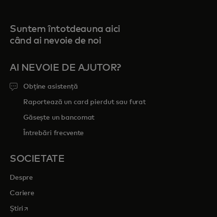
Suntem întotdeauna aici
când ai nevoie de noi
AI NEVOIE DE AJUTOR?
Obține asistență
Raportează un card pierdut sau furat
Găsește un bancomat
Întrebări frecvente
SOCIETATE
Despre
Cariere
opens in a new tab
Știri