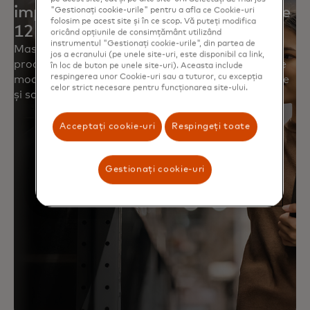
important să își îmbunătățească de
"Gestionați cookie-urile" pentru a afla ce Cookie-uri
folosim pe acest site și în ce scop. Vă puteți modifica
12 ori acuratețea estimărilor
oricând opțiunile de consimțământ utilizând
instrumentul "Gestionați cookie-urile", din partea de
Mastercard a sprijinit un retailer în optimizarea
jos a ecranului (pe unele site-uri, este disponibil ca link,
procesului de prognoză, dezvoltând peste 1.000 de
în loc de buton pe unele site-uri). Aceasta include
respingerea unor Cookie-uri sau a tuturor, cu excepția
modele și instruind echipele pentru estimări precise
celor strict necesare pentru funcționarea site-ului.
și scalabile.
Acceptați cookie-uri
Respingeți toate
Gestionați cookie-uri