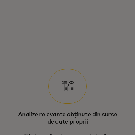
Vezi cum Mastercard Economics Institute
transformă datele macro și micro în
acțiuni, cu instrumente adaptate
întreprinderii tale.
Analize relevante obținute din surse
de date proprii