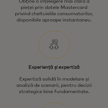
Obține o înțelegere mai clară a
pieței prin datele Mastercard
privind cheltuielile consumatorilor,
disponibile aproape instantaneu.
Experiență și expertiză
Expertiză solidă în modelare și
analiză de scenarii, pentru decizii
Echipa noastră îmbină expertiza
strategice bine fundamentate.
economică, știința și modelarea datelor
pentru a răspunde celor mai presante