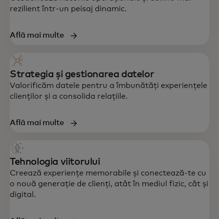
rezilient într-un peisaj dinamic.
Află mai multe
Strategia și gestionarea datelor
Valorificăm datele pentru a îmbunătăți experiențele
clienților și a consolida relațiile.
Asistență completă în strategie, date,
tehnologie și experiența clienților – creată
Află mai multe
pentru a accelera creșterea și reziliența.
Tehnologia viitorului
Creează experiențe memorabile și conectează-te cu
o nouă generație de clienți, atât în mediul fizic, cât și
digital.