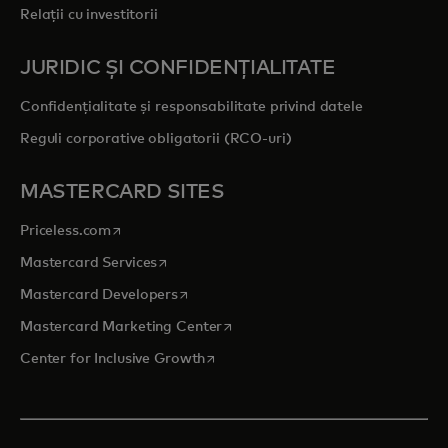
Relații cu investitorii
JURIDIC ȘI CONFIDENȚIALITATE
Confidențialitate și responsabilitate privind datele
Reguli corporative obligatorii (RCO-uri)
MASTERCARD SITES
opens in a new tab
Priceless.com
opens in a new tab
Mastercard Services
opens in a new tab
Mastercard Developers
opens in a new tab
Mastercard Marketing Center
opens in a new tab
Center for Inclusive Growth