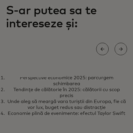
S-ar putea sa te
intereseze și:
RAPORT
Perspective economice 2025: parcurgem
Perspective economice 2025:
opens in a new tab
Află mai multe
schimbarea
parcurgem schimbarea
Tendințe de călătorie în 2025: călătorii cu scop
precis
Unde aleg să meargă vara turiștii din Europa, fie că
vor lux, buget redus sau distracție
Economie plină de evenimente: efectul Taylor Swift