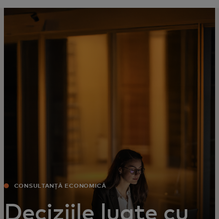
Pentru tine
Pentru companii
Pentru întreaga lume
Pentru inovatori
Știri și tendințe
CONSULTANȚĂ ECONOMICĂ
Deciziile luate cu