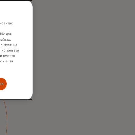
-сайтах,
kie для
сайтах.
ользуем на
, используя
ки вместо
okie, за
ie