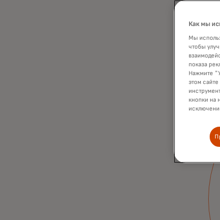
Как мы ис
Мы использ
чтобы улуч
взаимодейс
показа рек
Нажмите "У
этом сайте
инструмент
кнопки на 
исключение
П
Больше пользы от
приема карт
Преобразуйте дебиторскую задолженность,
чтобы экономить время, обеспечивать
прозрачность, повышать безопасность,