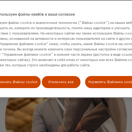
пользуем файлы cookie и ваше согласие
уем файлы cookie и аналогичные технологии ("Файлы cookie") на наших веб
шить их, измерить их производительность, понять нашу аудиторию и улучшить
твие с пользователями. На некоторых сайтах мы также используем Файлы coo
ламы, основанной на активности и интересах пользователей на сайте и других 
правление файлами cookie" ниже, чтобы узнать, какие Файлы cookie мы исп
 и почему. Вы всегда можете изменить свои персональные настройки согласия
 "Управление файлами cookie" в нижней части экрана (доступно в виде ссыл
некоторых сайтах). Это включает в себя отказ от некоторых или всех Файлов co
м тех, которые строго необходимы для работы сайта.
ринять Файлы cookie
Отклонить все
Управлять Файлами cook