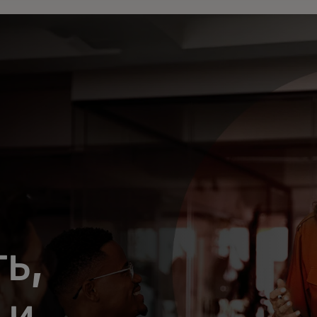
ь,
 и