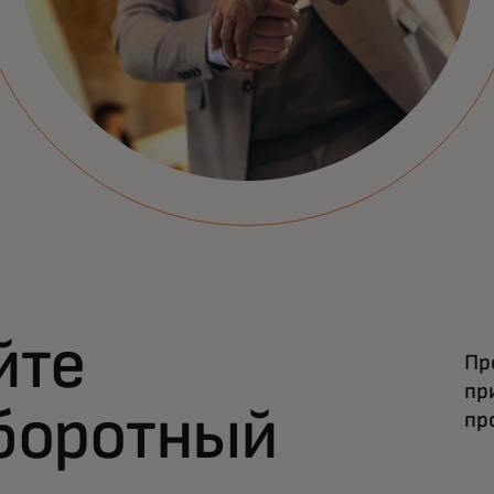
йте
Пр
пр
боротный
пр