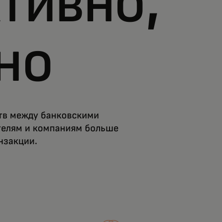
тивно,
но
тв между банковскими
телям и компаниям больше
нзакции.