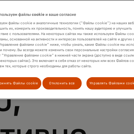
пользуем файлы cookie и ваше согласие
уем файлы cookie и аналогичные технологии ("Файлы cookie") на наших веб
шить их, измерить их производительность, понять нашу аудиторию и улучшить
твие с пользователями. На некоторых сайтах мы также используем Файлы coo
ламы, основанной на активности и интересах пользователей на сайте и других 
правление файлами cookie" ниже, чтобы узнать, какие Файлы cookie мы исп
 и почему. Вы всегда можете изменить свои персональные настройки согласия
 "Управление файлами cookie" в нижней части экрана (доступно в виде ссыл
некоторых сайтах). Это включает в себя отказ от некоторых или всех Файлов co
м тех, которые строго необходимы для работы сайта.
ринять Файлы cookie
Отклонить все
Управлять Файлами cook
о,