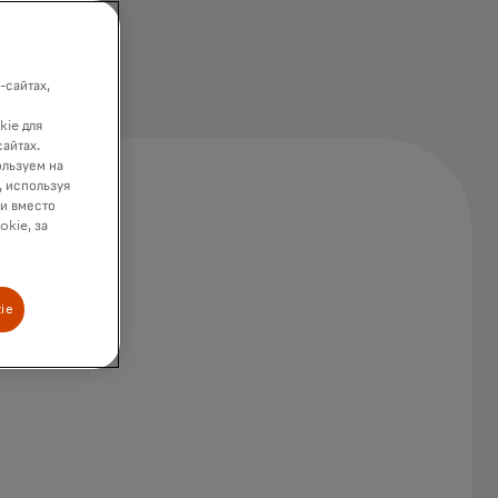
-сайтах,
kie для
сайтах.
ользуем на
, используя
ки вместо
okie, за
ie