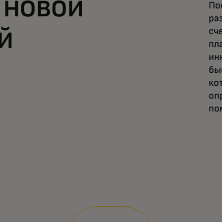
 новой
По
ра
й
сч
пл
ин
бы
ко
оп
по