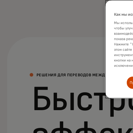
Как мы ис
Мы использ
чтобы улуч
взаимодейс
показа рек
Нажмите "У
этом сайте
инструмент
кнопки на 
исключение
РЕШЕНИЯ ДЛЯ ПЕРЕВОДОВ МЕЖДУ СЧЕТАМИ
П
Быстр