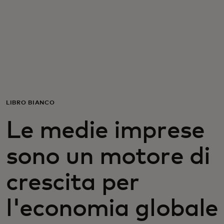
Per te
Per il business
Per il mondo
LIBRO BIANCO
Per gli innovatori
Le medie imprese
Newsroom
sono un motore di
crescita per
l'economia globale