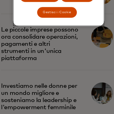
Gestisci i Cookie
Le piccole imprese possono
ora consolidare operazioni,
pagamenti e altri
strumenti in un'unica
piattaforma
Investiamo nelle donne per
un mondo migliore e
sosteniamo la leadership e
l'empowerment femminile