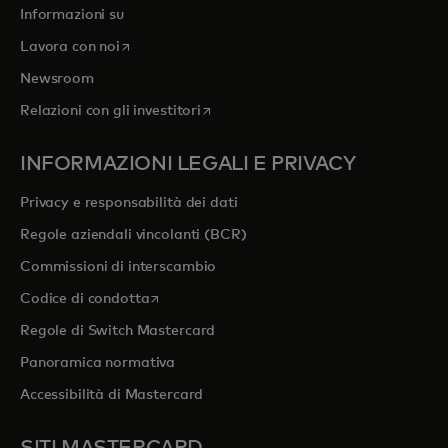
Informazioni su
si apre in una nuova scheda
Lavora con noi
Newsroom
si apre in una nuova scheda
Relazioni con gli investitori
INFORMAZIONI LEGALI E PRIVACY
Privacy e responsabilità dei dati
Regole aziendali vincolanti (BCR)
Commissioni di interscambio
si apre in una nuova scheda
Codice di condotta
Regole di Switch Mastercard
Panoramica normativa
Accessibilità di Mastercard
SITI MASTERCARD