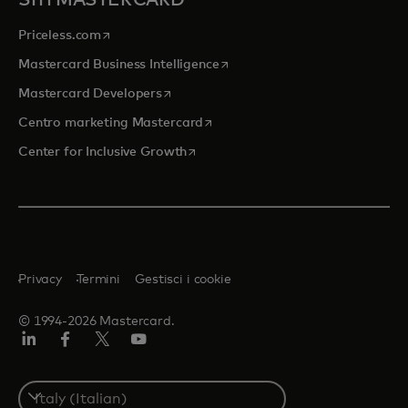
si apre in una nuova scheda
Priceless.com
si apre in una nuova scheda
Mastercard Business Intelligence
si apre in una nuova scheda
Mastercard Developers
si apre in una nuova scheda
Centro marketing Mastercard
si apre in una nuova scheda
Center for Inclusive Growth
Privacy
Termini
Gestisci i cookie
© 1994-2026 Mastercard.
Linkedin
Facebook
Twitter/X
Youtube
Select
a