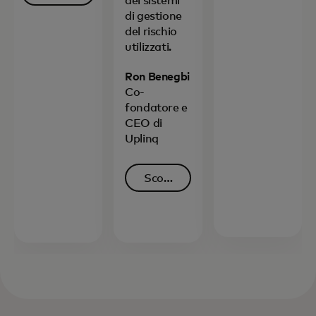
dei sistemi
di
di gestione
si apre in una nuova scheda
più
del rischio
utilizzati.
Ron Benegbi
Co-
fondatore e
CEO di
Uplinq
Scopri
di
si apre in una nuova scheda
più