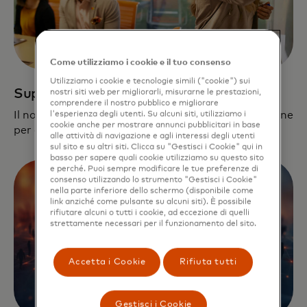
Come utilizziamo i cookie e il tuo consenso
Utilizziamo i cookie e tecnologie simili ("cookie") sui
Supporto dedicato
nostri siti web per migliorarli, misurarne le prestazioni,
comprendere il nostro pubblico e migliorare
Il nostro team si dedica alla creazione di una pipeline
l'esperienza degli utenti. Su alcuni siti, utilizziamo i
cookie anche per mostrare annunci pubblicitari in base
per ogni azienda.
alle attività di navigazione e agli interessi degli utenti
sul sito e su altri siti. Clicca su "Gestisci i Cookie" qui in
basso per sapere quali cookie utilizziamo su questo sito
e perché. Puoi sempre modificare le tue preferenze di
consenso utilizzando lo strumento "Gestisci i Cookie"
nella parte inferiore dello schermo (disponibile come
link anziché come pulsante su alcuni siti). È possibile
rifiutare alcuni o tutti i cookie, ad eccezione di quelli
strettamente necessari per il funzionamento del sito.
Accetta i Cookie
Rifiuta tutti
Gestisci i Cookie