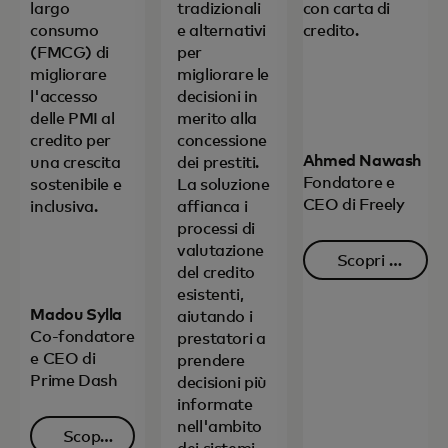
largo
tradizionali
con carta di
consumo
e alternativi
credito.
(FMCG) di
per
migliorare
migliorare le
l'accesso
decisioni in
delle PMI al
merito alla
credito per
concessione
Ahmed Nawash
una crescita
dei prestiti.
Fondatore e
sostenibile e
La soluzione
CEO di Freely
inclusiva.
affianca i
processi di
valutazione
Scopri di
del credito
si apre in
più
esistenti,
Madou Sylla
aiutando i
Co-fondatore
prestatori a
e CEO di
prendere
Prime Dash
decisioni più
informate
nell'ambito
Scopri