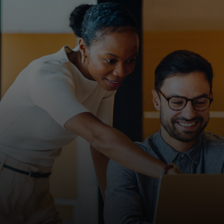
Per te
Per il business
Per il mondo
Per gli innovatori
Newsroom