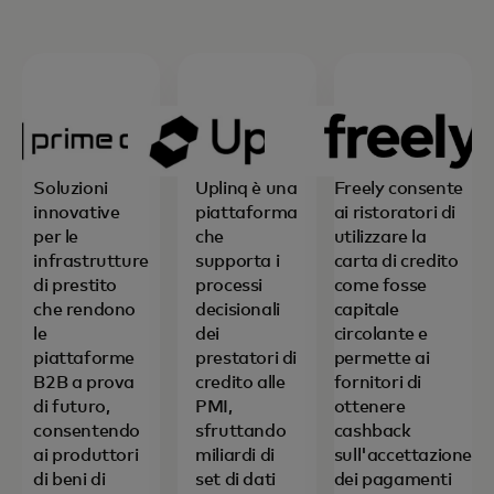
Soluzioni
Uplinq è una
Freely consente
innovative
piattaforma
ai ristoratori di
per le
che
utilizzare la
infrastrutture
supporta i
carta di credito
di prestito
processi
come fosse
che rendono
decisionali
capitale
le
dei
circolante e
piattaforme
prestatori di
permette ai
B2B a prova
credito alle
fornitori di
di futuro,
PMI,
ottenere
consentendo
sfruttando
cashback
ai produttori
miliardi di
sull'accettazione
di beni di
set di dati
dei pagamenti