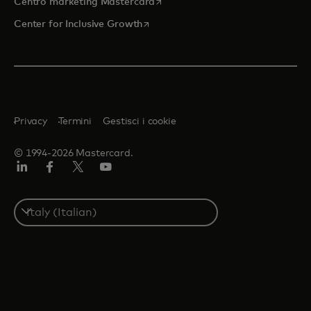
si apre in una nuova scheda
Centro marketing Mastercard
si apre in una nuova scheda
Center for Inclusive Growth
Privacy
Termini
Gestisci i cookie
© 1994-2026 Mastercard.
Linkedin
Facebook
Twitter/X
Youtube
Select
a
country