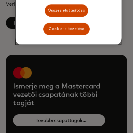
Verizon Financial Services Advisory Boardnak.
Összes elutasítása
opens in a new tab
Kövess minket a LinkedInen
Cookie-k kezelése
Ismerje meg a Mastercard
vezetői csapatának többi
tagját
További csapattagok
megtekintése