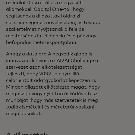
az indiai Dasra-tól és az egyesült
államokbeli Capital One-tól, hogy
segítsenek a díjazottak földrajzi
sokszínűségének növelésében, és további
szakértelmet nyújtsanak a felelős
mesterséges intelligencia és a pénzügyi
befogadás metszéspontjában.
Ahogy a data.org A negyedik globális
innovációs kihívás, az AI2AI Challenge a
szervezet azon elkötelezettségét
fejleszti, hogy 2032-ig egymillió
célorientált adatgyakorlót képezzen ki.
Minden díjazott elkötelezte magát, hogy
megosztja vagy nyílt forráskódúvá teszi
munkáját, hogy más szervezetek is meg
tudják ismételni és méretarányosítani
megoldásaikat.