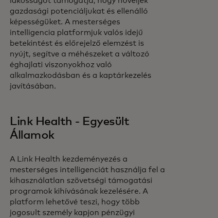
lakosságot támogatja, hogy növeljék
gazdasági potenciáljukat és ellenálló
képességüket. A mesterséges
intelligencia platformjuk valós idejű
betekintést és előrejelző elemzést is
nyújt, segítve a méhészeket a változó
éghajlati viszonyokhoz való
alkalmazkodásban és a kaptárkezelés
javításában.
Link Health - Egyesült
Államok
A Link Health kezdeményezés a
mesterséges intelligenciát használja fel a
kihasználatlan szövetségi támogatási
programok kihívásának kezelésére. A
platform lehetővé teszi, hogy több
jogosult személy kapjon pénzügyi