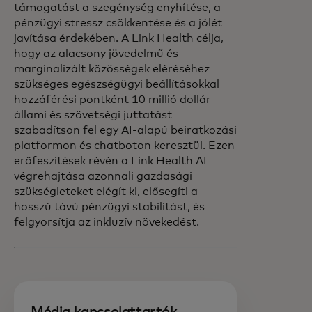
támogatást a szegénység enyhítése, a
pénzügyi stressz csökkentése és a jólét
javítása érdekében. A Link Health célja,
hogy az alacsony jövedelmű és
marginalizált közösségek eléréséhez
szükséges egészségügyi beállításokkal
hozzáférési pontként 10 millió dollár
állami és szövetségi juttatást
szabadítson fel egy AI-alapú beiratkozási
platformon és chatboton keresztül. Ezen
erőfeszítések révén a Link Health AI
végrehajtása azonnali gazdasági
szükségleteket elégít ki, elősegíti a
hosszú távú pénzügyi stabilitást, és
felgyorsítja az inkluzív növekedést.