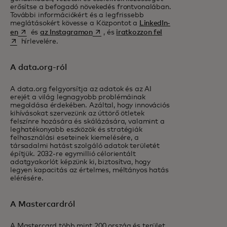
erősítse a befogadó növekedés frontvonalában.
További információkért és a legfrissebb
meglátásokért kövesse a Központot a
LinkedIn-
opens in a new tab
opens in a new tab
opens in a new tab
en
és
az Instagramon
, és
iratkozzon fel
hírlevelére.
A data.org-ról
A data.org felgyorsítja az adatok és az AI
erejét a világ legnagyobb problémáinak
megoldása érdekében. Azáltal, hogy innovációs
kihívásokat szervezünk az úttörő ötletek
felszínre hozására és skálázására, valamint a
leghatékonyabb eszközök és stratégiák
felhasználási eseteinek kiemelésére, a
társadalmi hatást szolgáló adatok területét
építjük. 2032-re egymillió célorientált
adatgyakorlót képzünk ki, biztosítva, hogy
legyen kapacitás az értelmes, méltányos hatás
elérésére.
A Mastercardról
A Mastercard több mint 200 ország és terület