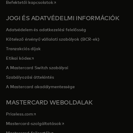
opens in a new tab
Befektetői kapcsolatok
JOGI ÉS ADATVÉDELMI INFORMÁCIÓK
Adatvédelem és adatkezelési felelősség
Kötelező érvényű vállalati szabályok (BCR-ek)
Tranzakciós díjak
opens in a new tab
Etikai kódex
A Mastercard Switch szabályai
Szabályozási áttekintés
A Mastercard akadálymentessége
MASTERCARD WEBOLDALAK
opens in a new tab
Priceless.com
opens in a new tab
Mastercard-szolgáltatások
opens in a new tab