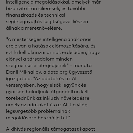
intelligencia megoldásokkal, amelyek már
bizonyítottan sikeresek, és további
finanszírozás és technikai
segítségnyújtás segítségével készen
állnak a méretnövelésre.
"A mesterséges intelligenciának óriási
ereje van a hatások előmozdítására, és
ezt ki kell aknázni annak érdekében, hogy
előnyei a társadalom minden
szegmensére kiterjedjenek" - mondta
Danil Mikhailov, a data.org ügyvezető
igazgatója. "Az adatok és az AI
versenyében, hogy elsők legyünk és
gyorsan haladjunk, átgondoltan kell
törekednünk az inkluzív növekedésre,
amely az adatokat és az AI-t a világ
legsürgetőbb problémáinak
megoldására használja fel."
A kihívás regionális támogatást kapott