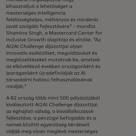
kihasználjuk a lehetőséget a
mesterséges intelligencia
felelősségteljes, méltányos és mindenki
javát szolgáló fejlesztésére" - mondta
Shamina Singh, a Mastercard Center for
Inclusive Growth alapítója és elnöke. "Az
AI2AI Challenge díjazottjai olyan
innovatív eszközöket, megoldásokat és
megközelítéseket mutatnak be, amelyek
az elkövetkező években országonként és
iparáganként újradefiniálják az AI
társadalmi hatású felhasználásának
módját."
A 82 ország több mint 500 pályázójából
kiválasztott AI2AI Challenge díjazottjai
az éghajlati válság, a kisvállalkozások
fejlesztése, a pénzügyi befogadás és a
nemek közötti egyenlőség kérdéseit
oldják meg olyan meglévő mesterséges