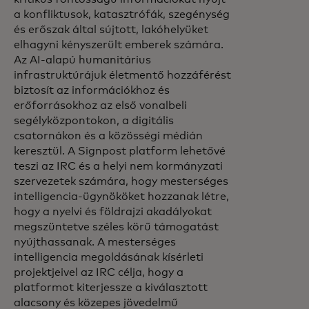
a konfliktusok, katasztrófák, szegénység
és erőszak által sújtott, lakóhelyüket
elhagyni kényszerült emberek számára.
Az AI-alapú humanitárius
infrastruktúrájuk életmentő hozzáférést
biztosít az információkhoz és
erőforrásokhoz az első vonalbeli
segélyközpontokon, a digitális
csatornákon és a közösségi médián
keresztül. A Signpost platform lehetővé
teszi az IRC és a helyi nem kormányzati
szervezetek számára, hogy mesterséges
intelligencia-ügynököket hozzanak létre,
hogy a nyelvi és földrajzi akadályokat
megszüntetve széles körű támogatást
nyújthassanak. A mesterséges
intelligencia megoldásának kísérleti
projektjeivel az IRC célja, hogy a
platformot kiterjessze a kiválasztott
alacsony és közepes jövedelmű