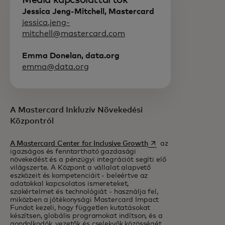
Média kapcsolattartók
Jessica Jeng-Mitchell, Mastercard
jessica.jeng-
mitchell@mastercard.com
Emma Donelan, data.org
emma@data.org
A Mastercard Inkluzív Növekedési
Központról
opens in a new tab
A Mastercard Center for Inclusive Growth
az
igazságos és fenntartható gazdasági
növekedést és a pénzügyi integrációt segíti elő
világszerte. A Központ a vállalat alapvető
eszközeit és kompetenciáit - beleértve az
adatokkal kapcsolatos ismereteket,
szakértelmet és technológiát - használja fel,
miközben a jótékonysági Mastercard Impact
Fundot kezeli, hogy független kutatásokat
készítsen, globális programokat indítson, és a
gondolkodók, vezetők és cselekvők közösségét