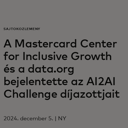
Neked
Vállalkozásoknak
SAJTÓKÖZLEMÉNY
A Mastercard Center
A világért
for Inclusive Growth
Innovátoroknak
és a data.org
bejelentette az AI2AI
Hírek és trendek
Challenge díjazottjait
2024. december 5. | NY