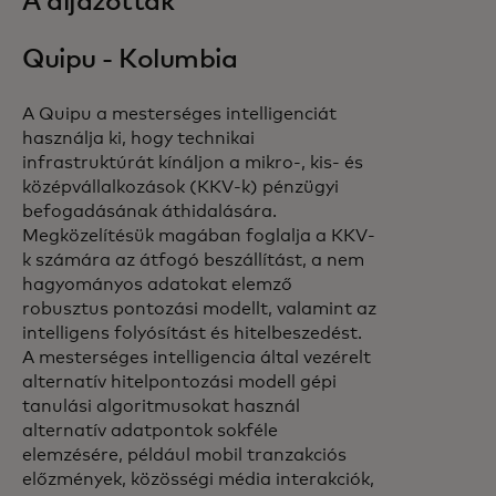
A díjazottak
Quipu - Kolumbia
A Quipu a mesterséges intelligenciát
használja ki, hogy technikai
infrastruktúrát kínáljon a mikro-, kis- és
középvállalkozások (KKV-k) pénzügyi
befogadásának áthidalására.
Megközelítésük magában foglalja a KKV-
k számára az átfogó beszállítást, a nem
hagyományos adatokat elemző
robusztus pontozási modellt, valamint az
intelligens folyósítást és hitelbeszedést.
A mesterséges intelligencia által vezérelt
alternatív hitelpontozási modell gépi
tanulási algoritmusokat használ
alternatív adatpontok sokféle
elemzésére, például mobil tranzakciós
előzmények, közösségi média interakciók,