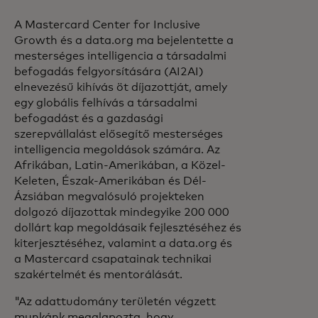
A Mastercard Center for Inclusive
Growth és a data.org ma bejelentette a
mesterséges intelligencia a társadalmi
befogadás felgyorsítására (AI2AI)
elnevezésű kihívás öt díjazottját, amely
egy globális felhívás a társadalmi
befogadást és a gazdasági
szerepvállalást elősegítő mesterséges
intelligencia megoldások számára. Az
Afrikában, Latin-Amerikában, a Közel-
Keleten, Észak-Amerikában és Dél-
Ázsiában megvalósuló projekteken
dolgozó díjazottak mindegyike 200 000
dollárt kap megoldásaik fejlesztéséhez és
kiterjesztéséhez, valamint a data.org és
a Mastercard csapatainak technikai
szakértelmét és mentorálását.
"Az adattudomány területén végzett
munkánk megalapozta, hogy