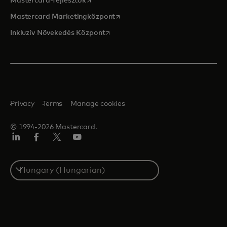
Mastercard-fejlesztők
opens in a new tab
Mastercard Marketingközpont
opens in a new tab
Inkluzív Növekedés Központ
Privacy
Terms
Manage cookies
© 1994-2026 Mastercard.
LinkedIn
Facebook
Twitter/X
YouTube
Select
a
country