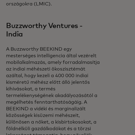
országokra (LMIC).
Buzzworthy Ventures -
India
A Buzzworthy BEEKIND egy
mesterséges intelligencia által vezérelt
mobilalkalmazás, amely forradalmasítja
az indiai méhészeti ökoszisztémát
azáltal, hogy kezeli a 400 000 indiai
kisméretű méhész előtt álló jelentős
kihívásokat, a termés
termelékenységének akadályozásától a
megélhetés fenntarthatóságáig. A
BEEKIND a vidéki és marginalizált
közösségek kisüzemi méhészeit,
különösen a nőket, a kisbirtokosokat, a
földnélküli gazdálkodókat és a törzsi