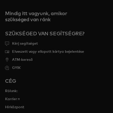
Mindig itt vagyunk, amikor
szükséged van ránk
SZÜKSÉGED VAN SEGÍTSÉGRE?
Kérj segítséget
Elveszett vagy ellopott kártya bejelentése
ATM-kereső
GYIK
CÉG
Rólunk:
opens in a new tab
Karrier
Hírközpont