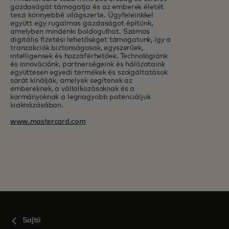
gazdaságát támogatja és az emberek életét
teszi könnyebbé világszerte. Ügyfeleinkkel
együtt egy rugalmas gazdaságot építünk,
amelyben mindenki boldogulhat. Számos
digitális fizetési lehetőséget támogatunk, így a
tranzakciók biztonságosak, egyszerűek,
intelligensek és hozzáférhetőek. Technológiánk
és innovációnk, partnerségeink és hálózataink
együttesen egyedi termékek és szolgáltatások
sorát kínálják, amelyek segítenek az
embereknek, a vállalkozásoknak és a
kormányoknak a legnagyobb potenciáljuk
kiaknázásában.
www.mastercard.com
Sajtó