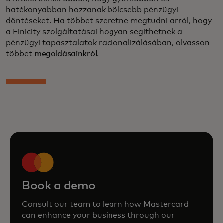
hatékonyabban hozzanak bölcsebb pénzügyi
döntéseket. Ha többet szeretne megtudni arról, hogy
a Finicity szolgáltatásai hogyan segíthetnek a
pénzügyi tapasztalatok racionalizálásában, olvasson
többet
megoldásainkról
.
Book a demo
Consult our team to learn how Mastercard
can enhance your business through our