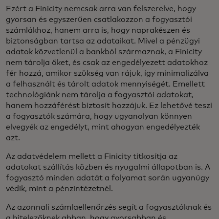
Ezért a Finicity nemcsak arra van felszerelve, hogy
gyorsan és egyszerűen csatlakozzon a fogyasztói
számlákhoz, hanem arra is, hogy naprakészen és
biztonságban tartsa az adataikat. Mivel a pénzügyi
adatok közvetlenül a bankból származnak, a Finicity
nem tárolja őket, és csak az engedélyezett adatokhoz
fér hozzá, amikor szükség van rájuk, így minimalizálva
a felhasznált és tárolt adatok mennyiségét. Emellett
technológiánk nem tárolja a fogyasztói adatokat,
hanem hozzáférést biztosít hozzájuk. Ez lehetővé teszi
a fogyasztók számára, hogy ugyanolyan könnyen
elvegyék az engedélyt, mint ahogyan engedélyezték
azt.
Az adatvédelem mellett a Finicity titkosítja az
adatokat szállítás közben és nyugalmi állapotban is. A
fogyasztó minden adatát a folyamat során ugyanúgy
védik, mint a pénzintézetnél.
Az azonnali számlaellenőrzés segít a fogyasztóknak és
a hitelezőknek abban, hogy gyorsabban és