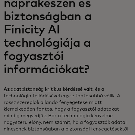
naprakészen és
biztonságban a
Finicity AI
technológiája a
fogyasztói
információkat?
Az adatbiztonság kritikus kérdéssé vált
, és a
technológia fejlődésével egyre fontosabbá válik. A
rossz szereplők állandó fenyegetése miatt
kiemelkedően fontos, hogy a fogyasztói adatokat
mindig megvédjük. Bár a technológia kényelme
nagyszerű előny, nem számít, ha a fogyasztók adatai
nincsenek biztonságban a biztonsági fenyegetésektől.