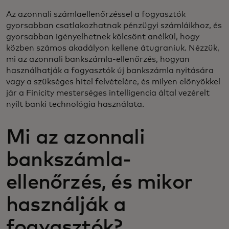
Az azonnali számlaellenőrzéssel a fogyasztók
gyorsabban csatlakozhatnak pénzügyi számláikhoz, és
gyorsabban igényelhetnek kölcsönt anélkül, hogy
közben számos akadályon kellene átugraniuk. Nézzük,
mi az azonnali bankszámla-ellenőrzés, hogyan
használhatják a fogyasztók új bankszámla nyitására
vagy a szükséges hitel felvételére, és milyen előnyökkel
jár a Finicity mesterséges intelligencia által vezérelt
nyílt banki technológia használata.
Mi az azonnali
bankszámla-
ellenőrzés, és mikor
használják a
fogyasztók?