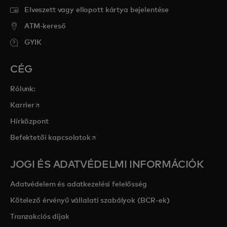
Elveszett vagy ellopott kártya bejelentése
ATM-kereső
GYIK
CÉG
Rólunk:
opens in a new tab
Karrier
Hírközpont
opens in a new tab
Befektetői kapcsolatok
JOGI ÉS ADATVÉDELMI INFORMÁCIÓK
Adatvédelem és adatkezelési felelősség
Kötelező érvényű vállalati szabályok (BCR-ek)
Tranzakciós díjak