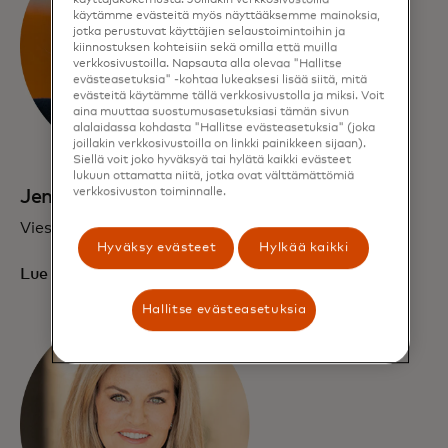
käyttäjäkokemusta. Joillakin verkkosivustoilla
käytämme evästeitä myös näyttääksemme mainoksia,
jotka perustuvat käyttäjien selaustoimintoihin ja
kiinnostuksen kohteisiin sekä omilla että muilla
verkkosivustoilla. Napsauta alla olevaa "Hallitse
evästeasetuksia" -kohtaa lukeaksesi lisää siitä, mitä
evästeitä käytämme tällä verkkosivustolla ja miksi. Voit
aina muuttaa suostumusasetuksiasi tämän sivun
alalaidassa kohdasta "Hallitse evästeasetuksia" (joka
joillakin verkkosivustoilla on linkki painikkeen sijaan).
Siellä voit joko hyväksyä tai hylätä kaikki evästeet
lukuun ottamatta niitä, jotka ovat välttämättömiä
verkkosivuston toiminnalle.
Jennifer Erickson
Viestintäjohtaja
Hyväksy evästeet
Hylkää kaikki
Lue esittely
Hallitse evästeasetuksia