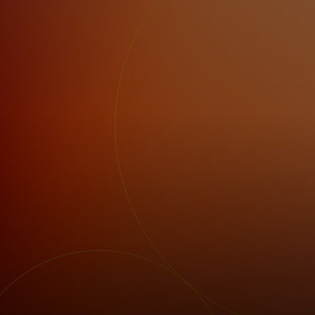
Sinulle
Yrityksille
Maailmalle
Innovaattoreille
Uutiset ja trendit