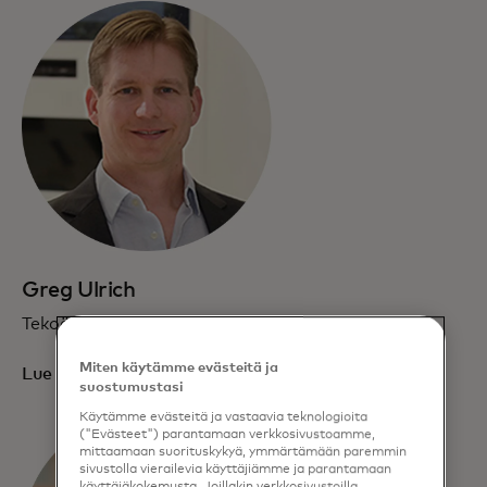
Greg Ulrich
Tekoäly- ja datapäällikkö
Miten käytämme evästeitä ja
Lue esittely
suostumustasi
Käytämme evästeitä ja vastaavia teknologioita
("Evästeet") parantamaan verkkosivustoamme,
mittaamaan suorituskykyä, ymmärtämään paremmin
sivustolla vierailevia käyttäjiämme ja parantamaan