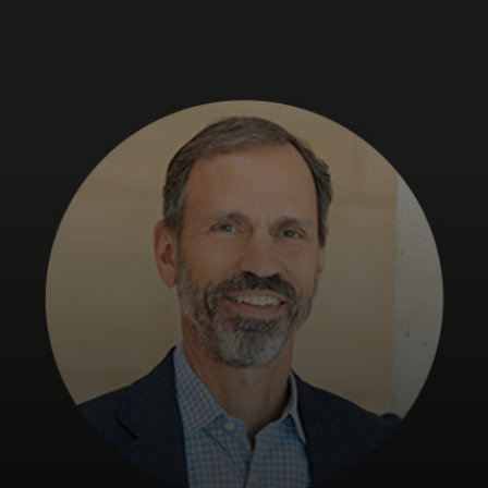
Sinulle
Yrityksille
Maailmalle
Innovaattoreille
Uutiset ja trendit