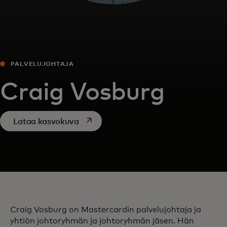
PALVELUJOHTAJA
Craig Vosburg
opens in a new tab
Lataa kasvokuva
Craig Vosburg on Mastercardin palvelujohtaja ja
yhtiön johtoryhmän ja johtoryhmän jäsen. Hän