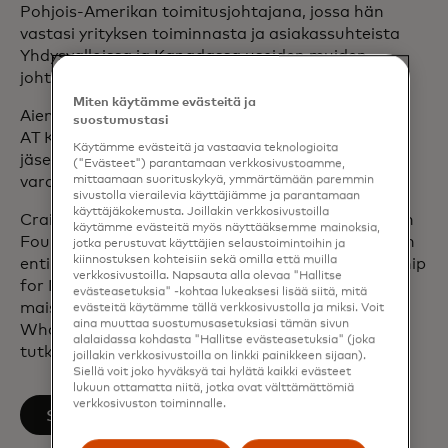
Pohjois-Amerikan toimitusjohtajana, jossa hän
vastasi yrityksen toiminnasta ja asiakassuhteista
Yhdysvalloissa ja Kanadassa useiden muiden
johtotehtävien ohella.
Miten käytämme evästeitä ja
Aiemmin urallaan Craig toimi Bain & Companyn ja
suostumustasi
AT Kearneyn rahoituspalveluiden vanhempina
Käytämme evästeitä ja vastaavia teknologioita
jäseninä sekä CoreStates Financial Corporationin
("Evästeet") parantamaan verkkosivustoamme,
varatoimitusjohtajana.
mittaamaan suorituskykyä, ymmärtämään paremmin
sivustolla vierailevia käyttäjiämme ja parantamaan
käyttäjäkokemusta. Joillakin verkkosivustoilla
Craig istuu Hawaiian Airlinesin, Sultana Education
käytämme evästeitä myös näyttääksemme mainoksia,
Foundationin ja CancerCaren hallituksissa. Hän on
jotka perustuvat käyttäjien selaustoimintoihin ja
kiinnostuksen kohteisiin sekä omilla että muilla
entinen David Rockefeller -stipendiaatti Partnership
verkkosivustoilla. Napsauta alla olevaa "Hallitse
for New York Cityssä. Craigilla on liiketalouden
evästeasetuksia" -kohtaa lukeaksesi lisää siitä, mitä
maisterin tutkinto Pennsylvanian yliopiston
evästeitä käytämme tällä verkkosivustolla ja miksi. Voit
aina muuttaa suostumusasetuksiasi tämän sivun
Wharton Schoolista ja liiketalouden kandidaatin
alalaidassa kohdasta "Hallitse evästeasetuksia" (joka
tutkinto Bucknellin yliopistosta.
joillakin verkkosivustoilla on linkki painikkeen sijaan).
Siellä voit joko hyväksyä tai hylätä kaikki evästeet
lukuun ottamatta niitä, jotka ovat välttämättömiä
verkkosivuston toiminnalle.
opens in a new tab
Seuraa LinkedInissä