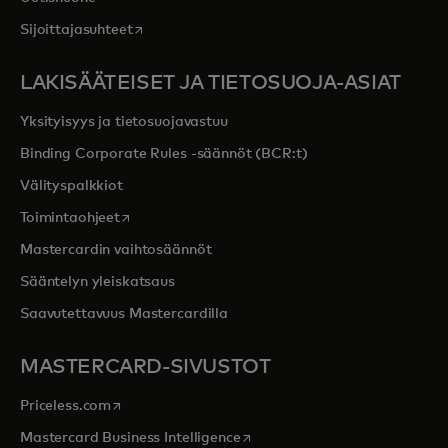
opens in a new tab
Sijoittajasuhteet
LAKISÄÄTEISET JA TIETOSUOJA-ASIAT
Yksityisyys ja tietosuojavastuu
Binding Corporate Rules -säännöt (BCR:t)
Välityspalkkiot
opens in a new tab
Toimintaohjeet
Mastercardin vaihtosäännöt
Sääntelyn yleiskatsaus
Saavutettavuus Mastercardilla
MASTERCARD-SIVUSTOT
opens in a new tab
Priceless.com
opens in a new tab
Mastercard Business Intelligence