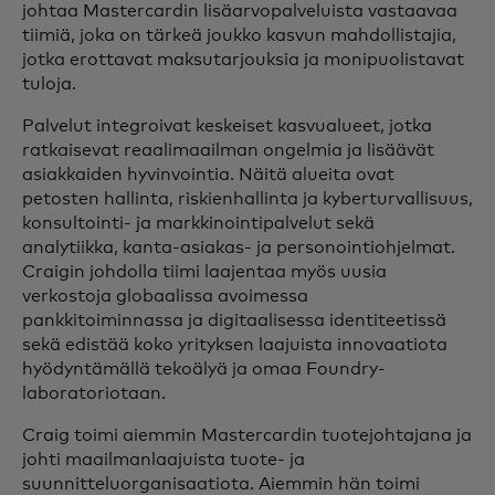
johtaa Mastercardin lisäarvopalveluista vastaavaa
tiimiä, joka on tärkeä joukko kasvun mahdollistajia,
jotka erottavat maksutarjouksia ja monipuolistavat
tuloja.
Palvelut integroivat keskeiset kasvualueet, jotka
ratkaisevat reaalimaailman ongelmia ja lisäävät
asiakkaiden hyvinvointia. Näitä alueita ovat
petosten hallinta, riskienhallinta ja kyberturvallisuus,
konsultointi- ja markkinointipalvelut sekä
analytiikka, kanta-asiakas- ja personointiohjelmat.
Craigin johdolla tiimi laajentaa myös uusia
verkostoja globaalissa avoimessa
pankkitoiminnassa ja digitaalisessa identiteetissä
sekä edistää koko yrityksen laajuista innovaatiota
hyödyntämällä tekoälyä ja omaa Foundry-
laboratoriotaan.
Craig toimi aiemmin Mastercardin tuotejohtajana ja
johti maailmanlaajuista tuote- ja
suunnitteluorganisaatiota. Aiemmin hän toimi