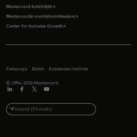
opens in a new tab
Mastercard-kehittäjät
opens in a new tab
Mastercardin markkinointikeskus
opens in a new tab
Center for Inclusive Growth
Tietosuoja
Ehdot
Evästeiden hallinta
© 1994–2026 Mastercard.
LinkedIn
Facebook
Twitter/X
Youtube
Select
a
country