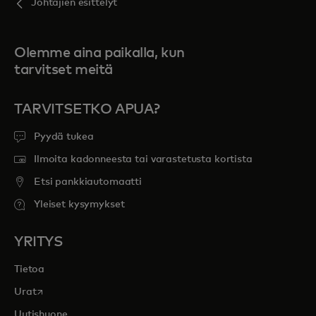
Johtajien esittelyt
Olemme aina paikalla, kun
tarvitset meitä
TARVITSETKO APUA?
Pyydä tukea
Ilmoita kadonneesta tai varastetusta kortista
Etsi pankkiautomaatti
Yleiset kysymykset
YRITYS
Tietoa
opens in a new tab
Urat
Uutishuone