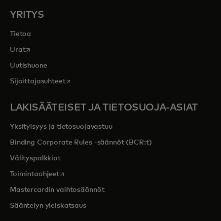
YRITYS
Tietoa
opens in a new tab
Urat
Uutishuone
opens in a new tab
Sijoittajasuhteet
LAKISÄÄTEISET JA TIETOSUOJA-ASIAT
Yksityisyys ja tietosuojavastuu
Binding Corporate Rules -säännöt (BCR:t)
Välityspalkkiot
opens in a new tab
Toimintaohjeet
Mastercardin vaihtosäännöt
Sääntelyn yleiskatsaus