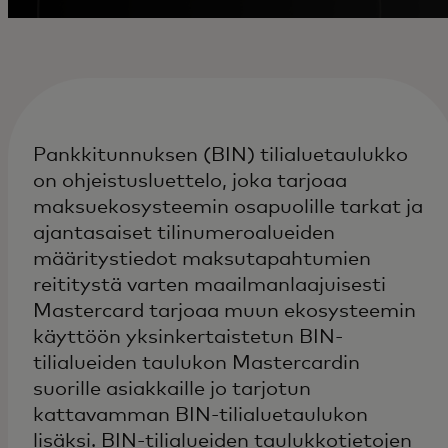
Pankkitunnuksen (BIN) tilialuetaulukko
on ohjeistusluettelo, joka tarjoaa
maksuekosysteemin osapuolille tarkat ja
ajantasaiset tilinumeroalueiden
määritystiedot maksutapahtumien
reititystä varten maailmanlaajuisesti
Mastercard tarjoaa muun ekosysteemin
käyttöön yksinkertaistetun BIN-
tilialueiden taulukon Mastercardin
suorille asiakkaille jo tarjotun
kattavamman BIN-tilialuetaulukon
lisäksi. BIN-tilialueiden taulukkotietojen