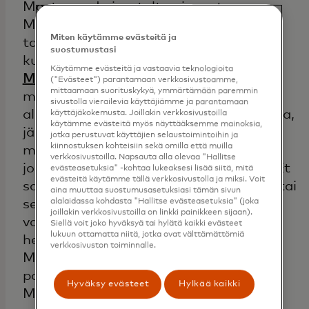
Mastercard-sivustolta ainoastaan
Mastercard-brändätyn toiminnan
Miten käytämme evästeitä ja
tarjoamiseksi ja/tai tukemiseksi (siten
suostumustasi
kuin termi "toiminta" on määritetty
Käytämme evästeitä ja vastaavia teknologioita
Mastercard-sääntöjen
("Evästeet") parantamaan verkkosivustoamme,
mittaamaan suorituskykyä, ymmärtämään paremmin
määritelmäosiossa)." Et saa lisensoida,
sivustolla vierailevia käyttäjiämme ja parantamaan
ali-lisensoida, julkaista, levittää, kopioida,
käyttäjäkokemusta. Joillakin verkkosivustoilla
käytämme evästeitä myös näyttääksemme mainoksia,
jäljentää missään muodossa, myydä tai
jotka perustuvat käyttäjien selaustoimintoihin ja
kiinnostuksen kohteisiin sekä omilla että muilla
muutoin siirtää tai luoda
verkkosivustoilla. Napsauta alla olevaa "Hallitse
johdannaisteoksia mistään Sisällöstä. Et
evästeasetuksia" -kohtaa lukeaksesi lisää siitä, mitä
evästeitä käytämme tällä verkkosivustolla ja miksi. Voit
saa käyttää tätä Mastercard-sivustoa tai
aina muuttaa suostumusasetuksiasi tämän sivun
alalaidassa kohdasta "Hallitse evästeasetuksia" (joka
sen Sisältöä millään tavalla, joka voisi
joillakin verkkosivustoilla on linkki painikkeen sijaan).
vahingoittaa, haitata tai muuten
Siellä voit joko hyväksyä tai hylätä kaikki evästeet
lukuun ottamatta niitä, jotka ovat välttämättömiä
heikentää Mastercardia ja/tai
verkkosivuston toiminnalle.
Mastercard-sivustoa tai mitään
palvelinta tai verkkoa, joka on osa
Hyväksy evästeet
Hylkää kaikki
Mastercard-sivustoa tai tukee sitä