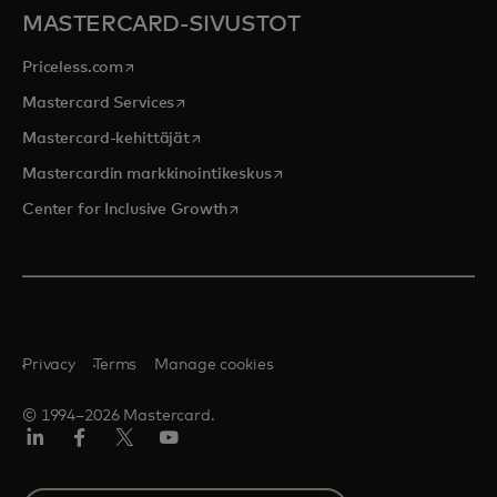
MASTERCARD-SIVUSTOT
opens in a new tab
Priceless.com
opens in a new tab
Mastercard Services
opens in a new tab
Mastercard-kehittäjät
opens in a new tab
Mastercardin markkinointikeskus
opens in a new tab
Center for Inclusive Growth
Privacy
Terms
Manage cookies
© 1994–2026 Mastercard.
LinkedIn
Facebook
Twitter/X
Youtube
Select