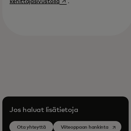
opens in a new tab
kehittäjäsivustolla
.
Jos haluat lisätietoja
opens in a
Ota yhteyttä
Viiteoppaan hankinta