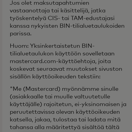
Jos olet maksutapahtumien
vastaanottaja tai käsittelijä, jatka
työskentelyä CIS- tai TAM-edustajasi
kanssa nykyisten BIN-tilialuetaulukoiden
parissa.
Huom: Yksinkertaistetun BIN-
tilialuetaulukon käyttöön sovelletaan
mastercard.com-käyttöehtoja, joita
koskevat seuraavat muutokset sivuston
sisällön käyttöoikeuden tekstiin:
"Me (Mastercard) myönnämme sinulle
(asiakkaalle tai muulle valtuutetulle
käyttäjälle) rajoitetun, ei-yksinomaisen ja
peruutettavissa olevan käyttöoikeuden
katsella, jakaa, tulostaa tai ladata mitä
tahansa alla määritettyä sisältöä tältä