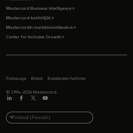
opens in a new tab
Mastercard Business Intelligence
opens in a new tab
Mastercard-kehittäjät
opens in a new tab
Mastercardin markkinointikeskus
opens in a new tab
Center for Inclusive Growth
Tietosuoja
Ehdot
Evästeiden hallinta
© 1994–2026 Mastercard.
LinkedIn
Facebook
Twitter/X
Youtube
Select
a
country