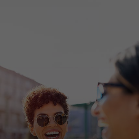
Sinulle
Yrityksille
Maailmalle
Innovaattoreille
Uutiset ja trendit