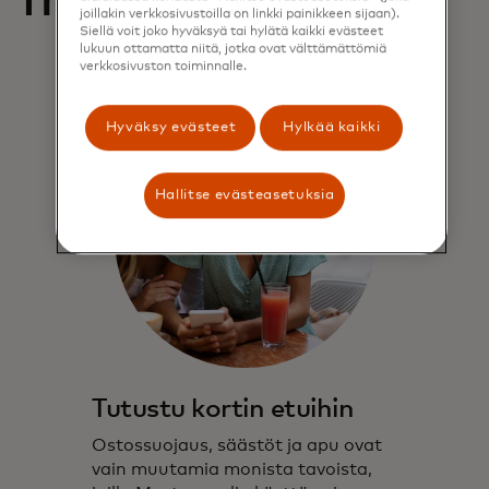
meihin yhteyttä
joillakin verkkosivustoilla on linkki painikkeen sijaan).
Siellä voit joko hyväksyä tai hylätä kaikki evästeet
lukuun ottamatta niitä, jotka ovat välttämättömiä
verkkosivuston toiminnalle.
Hyväksy evästeet
Hylkää kaikki
Hallitse evästeasetuksia
Tutustu kortin etuihin
Ostossuojaus, säästöt ja apu ovat
vain muutamia monista tavoista,