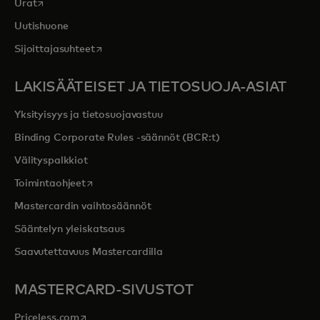
opens in a new tab
Urat
Uutishuone
opens in a new tab
Sijoittajasuhteet
LAKISÄÄTEISET JA TIETOSUOJA-ASIAT
Yksityisyys ja tietosuojavastuu
Binding Corporate Rules -säännöt (BCR:t)
Välityspalkkiot
opens in a new tab
Toimintaohjeet
Mastercardin vaihtosäännöt
Sääntelyn yleiskatsaus
Saavutettavuus Mastercardilla
MASTERCARD-SIVUSTOT
opens in a new tab
Priceless.com