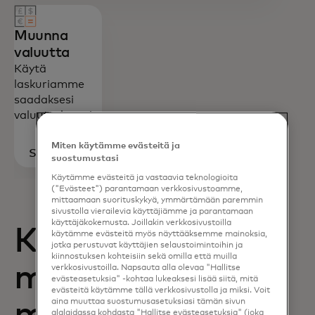
Muunna
valuutta
Käytä
laskuriamme
saadaksesi
valuuttakurssit.
Miten käytämme evästeitä ja
Siirry
suostumustasi
laskuriin
Käytämme evästeitä ja vastaavia teknologioita
("Evästeet") parantamaan verkkosivustoamme,
mittaamaan suorituskykyä, ymmärtämään paremmin
sivustolla vierailevia käyttäjiämme ja parantamaan
käyttäjäkokemusta. Joillakin verkkosivustoilla
Kortin edut ja
käytämme evästeitä myös näyttääksemme mainoksia,
jotka perustuvat käyttäjien selaustoimintoihin ja
kiinnostuksen kohteisiin sekä omilla että muilla
miten ottaa
verkkosivustoilla. Napsauta alla olevaa "Hallitse
evästeasetuksia" -kohtaa lukeaksesi lisää siitä, mitä
evästeitä käytämme tällä verkkosivustolla ja miksi. Voit
aina muuttaa suostumusasetuksiasi tämän sivun
alalaidassa kohdasta "Hallitse evästeasetuksia" (joka