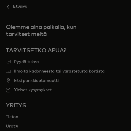
Etusivu
Olemme aina paikalla, kun
tarvitset meitä
TARVITSETKO APUA?
Pyydä tukea
Ilmoita kadonneesta tai varastetusta kortista
Etsi pankkiautomaatti
Yleiset kysymykset
YRITYS
Tietoa
opens in a new tab
Urat