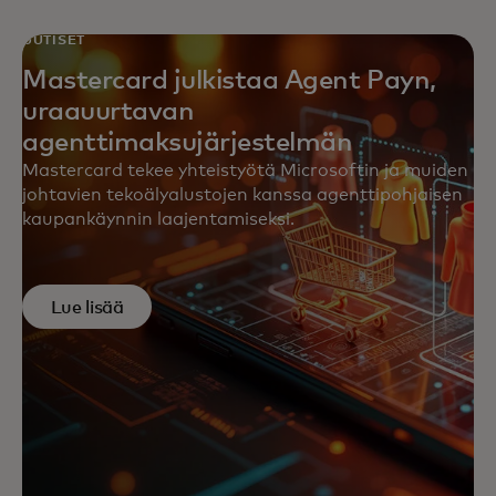
UUTISET
Mastercard julkistaa Agent Payn,
uraauurtavan
agenttimaksujärjestelmän
Mastercard tekee yhteistyötä Microsoftin ja muiden
johtavien tekoälyalustojen kanssa agenttipohjaisen
kaupankäynnin laajentamiseksi.
Lue lisää