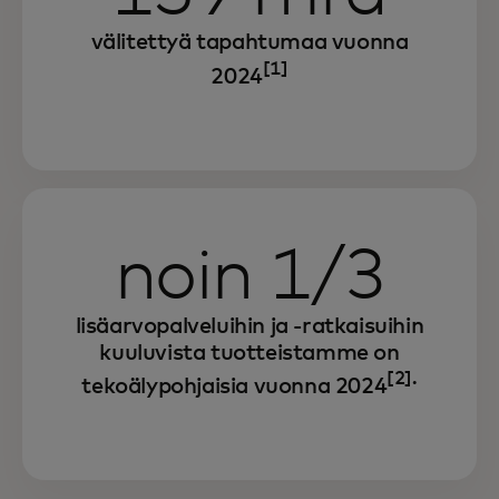
välitettyä tapahtumaa vuonna
[1]
2024
noin 1/3
lisäarvopalveluihin ja -ratkaisuihin
kuuluvista tuotteistamme on
[2].
tekoälypohjaisia vuonna 2024