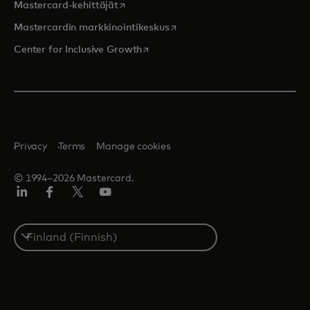
opens in a new tab
Mastercard-kehittäjät
opens in a new tab
Mastercardin markkinointikeskus
opens in a new tab
Center for Inclusive Growth
Privacy
Terms
Manage cookies
© 1994–2026 Mastercard.
LinkedIn
Facebook
Twitter/X
Youtube
Select
a
country