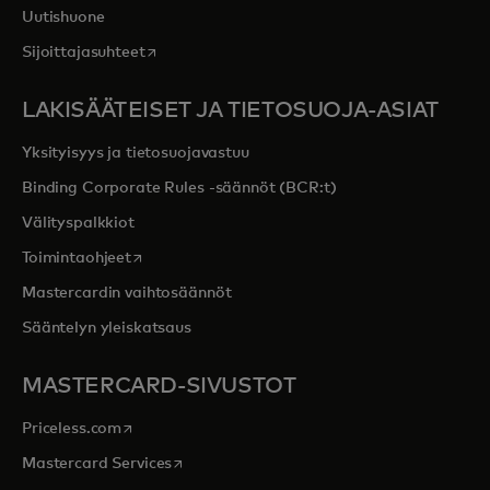
Uutishuone
opens in a new tab
Sijoittajasuhteet
LAKISÄÄTEISET JA TIETOSUOJA-ASIAT
Yksityisyys ja tietosuojavastuu
Binding Corporate Rules -säännöt (BCR:t)
Välityspalkkiot
opens in a new tab
Toimintaohjeet
Mastercardin vaihtosäännöt
Sääntelyn yleiskatsaus
MASTERCARD-SIVUSTOT
opens in a new tab
Priceless.com
opens in a new tab
Mastercard Services