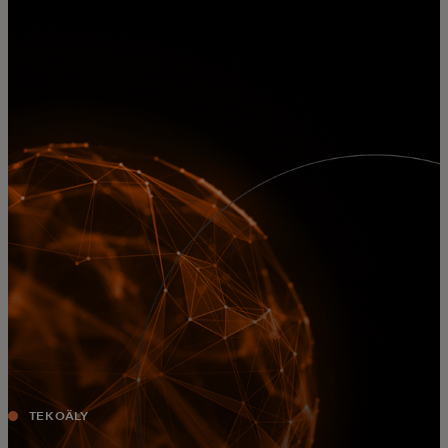
Sinulle
Yrityksille
Maailmalle
Innovaattoreille
Uutiset ja trendit
TEKOÄLY