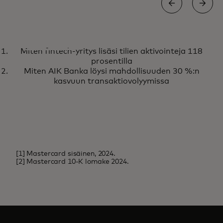
UUTISET JA TRENDIT
Miten fintech-yritys lisäsi tilien aktivointeja 118
Tutustu Mastercardin uusimpiin
Lue lisää
prosentilla
näkemyksiin ja uutisiin
Miten AIK Banka löysi mahdollisuuden 30 %:n
tekoälystä
kasvuun transaktiovolyymissa
[1] Mastercard sisäinen, 2024.
[2] Mastercard 10-K lomake 2024.