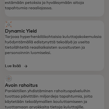
estämään petoksia ja hyväksymään aitoja
tapahtumia reaaliajassa.
Dynamic Yield
Tarjoaa hyperhenkilökohtaisia kuluttajakokemuksia
hyödyntämällä edistynyttä tekoälyä ja useita
tietolähteitä reaaliaikaisten suositusten ja
personoinnin luomiseksi.
Lue lisää
Avoin rahoitus
Pankkitilien yhdistäminen rahoituspalveluihin
tuottaa päivittäin miljardeja tapahtumia, joita
käytetään tekoälymallien kouluttamiseen ja
tuottamaan arvokkaita tietoja kuluttajille.