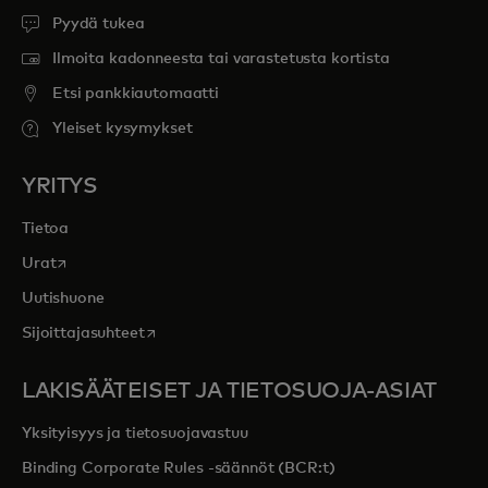
Pyydä tukea
Ilmoita kadonneesta tai varastetusta kortista
Etsi pankkiautomaatti
Yleiset kysymykset
YRITYS
Tietoa
opens in a new tab
Urat
Uutishuone
opens in a new tab
Sijoittajasuhteet
LAKISÄÄTEISET JA TIETOSUOJA-ASIAT
Yksityisyys ja tietosuojavastuu
Binding Corporate Rules -säännöt (BCR:t)