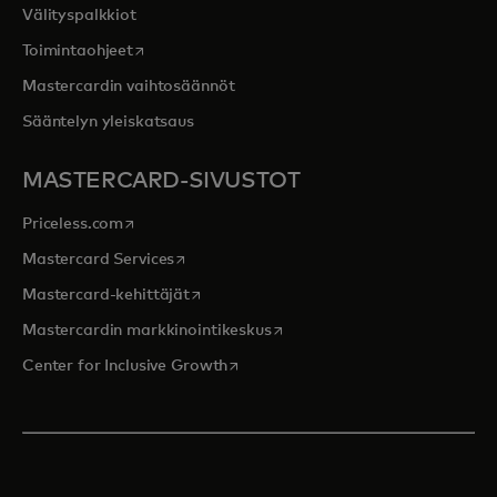
Välityspalkkiot
opens in a new tab
Toimintaohjeet
Mastercardin vaihtosäännöt
Sääntelyn yleiskatsaus
MASTERCARD-SIVUSTOT
opens in a new tab
Priceless.com
opens in a new tab
Mastercard Services
opens in a new tab
Mastercard-kehittäjät
opens in a new tab
Mastercardin markkinointikeskus
opens in a new tab
Center for Inclusive Growth