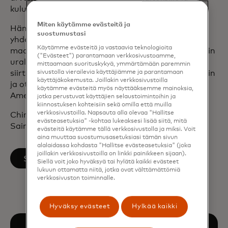
kuluttajille.
Miten käytämme evästeitä ja
Hän on myös auttanut johtamaan tiimiä, joka on
suostumustasi
yhdessä luonut ja räätälöinyt ratkaisuja joillekin
Käytämme evästeitä ja vastaavia teknologioita
maailman suurimmille liikkeeseenlaskijoille. Aiemmin
("Evästeet") parantamaan verkkosivustoamme,
urallaan hän oli mukana johtamassa pyrkimystä
mittaamaan suorituskykyä, ymmärtämään paremmin
sivustolla vierailevia käyttäjiämme ja parantamaan
siirtää Yhdysvaltain markkinat EMV-sirustandardiin
käyttäjäkokemusta. Joillakin verkkosivustoilla
ja ottaa käyttöön kontaktittomat maksut Pohjois-
käytämme evästeitä myös näyttääksemme mainoksia,
Amerikassa.
jotka perustuvat käyttäjien selaustoimintoihin ja
kiinnostuksen kohteisiin sekä omilla että muilla
verkkosivustoilla. Napsauta alla olevaa "Hallitse
Chirolla on kauppatieteiden kandidaatin tutkinto
evästeasetuksia" -kohtaa lukeaksesi lisää siitä, mitä
Saint Louisin yliopistosta.
evästeitä käytämme tällä verkkosivustolla ja miksi. Voit
aina muuttaa suostumusasetuksiasi tämän sivun
alalaidassa kohdasta "Hallitse evästeasetuksia" (joka
joillakin verkkosivustoilla on linkki painikkeen sijaan).
opens in a new tab
Seuraa LinkedInissä
Siellä voit joko hyväksyä tai hylätä kaikki evästeet
lukuun ottamatta niitä, jotka ovat välttämättömiä
verkkosivuston toiminnalle.
Hyväksy evästeet
Hylkää kaikki