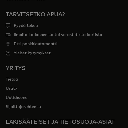
TARVITSETKO APUA?
Pyydä tukea
Ilmoita kadonneesta tai varastetusta kortista
Etsi pankkiautomaatti
Yleiset kysymykset
YRITYS
Tietoa
opens in a new tab
Urat
Uutishuone
opens in a new tab
Sijoittajasuhteet
LAKISÄÄTEISET JA TIETOSUOJA-ASIAT