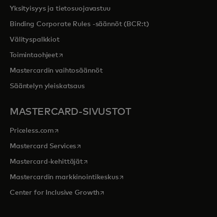
Yksityisyys ja tietosuojavastuu
Binding Corporate Rules -säännöt (BCR:t)
Välityspalkkiot
opens in a new tab
Toimintaohjeet
Mastercardin vaihtosäännöt
Sääntelyn yleiskatsaus
MASTERCARD-SIVUSTOT
opens in a new tab
Priceless.com
opens in a new tab
Mastercard Services
opens in a new tab
Mastercard-kehittäjät
opens in a new tab
Mastercardin markkinointikeskus
opens in a new tab
Center for Inclusive Growth