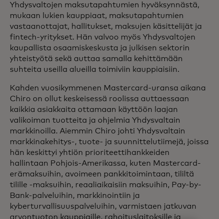
Yhdysvaltojen maksutapahtumien hyväksynnästä,
mukaan lukien kauppiaat, maksutapahtumien
vastaanottajat, hallitukset, maksujen käsittelijät ja
fintech-yritykset. Hän valvoo myös Yhdysvaltojen
kaupallista osaamiskeskusta ja julkisen sektorin
yhteistyötä sekä auttaa samalla kehittämään
suhteita useilla alueilla toimiviin kauppiaisiin.
Kahden vuosikymmenen Mastercard-uransa aikana
Chiro on ollut keskeisessä roolissa auttaessaan
kaikkia asiakkaita ottamaan käyttöön laajan
valikoiman tuotteita ja ohjelmia Yhdysvaltain
markkinoilla. Aiemmin Chiro johti Yhdysvaltain
markkinakehitys-, tuote- ja suunnittelutiimejä, joissa
hän keskittyi yhtiön prioriteettihankkeiden
hallintaan Pohjois-Amerikassa, kuten Mastercard-
erämaksuihin, avoimeen pankkitoimintaan, tililtä
tilille -maksuihin, reaaliaikaisiin maksuihin, Pay-by-
Bank-palveluihin, markkinointiin ja
kyberturvallisuuspalveluihin, varmistaen jatkuvan
arvontuoton kauppiaille, rahoituslaitoksille ja