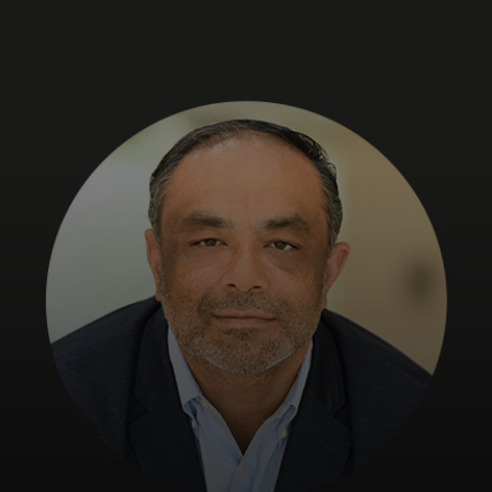
Sinulle
Yrityksille
Maailmalle
Innovaattoreille
Uutiset ja trendit