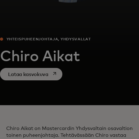
YHTEISPUHEENJOHTAJA, YHDYSVALLAT
Chiro Aikat
opens in a new tab
Lataa kasvokuva
Chiro Aikat on Mastercardin Yhdysvaltain osavaltion
toinen puheenjohtaja. Tehtävässään Chiro vastaa