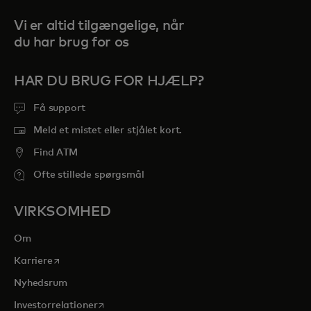
Vi er altid tilgængelige, når
du har brug for os
HAR DU BRUG FOR HJÆLP?
Få support
Meld et mistet eller stjålet kort.
Find ATM
Ofte stillede spørgsmål
VIRKSOMHED
Om
opens in a new tab
Karriere
Nyhedsrum
opens in a new tab
Investorrelationer