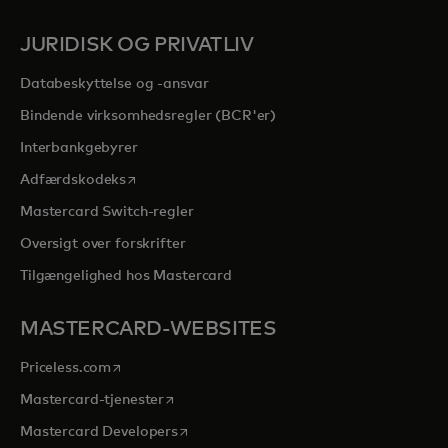
JURIDISK OG PRIVATLIV
Databeskyttelse og -ansvar
Bindende virksomhedsregler (BCR'er)
Interbankgebyrer
opens in a new tab
Adfærdskodeks
Mastercard Switch-regler
Oversigt over forskrifter
Tilgængelighed hos Mastercard
MASTERCARD-WEBSITES
opens in a new tab
Priceless.com
opens in a new tab
Mastercard-tjenester
opens in a new tab
Mastercard Developers