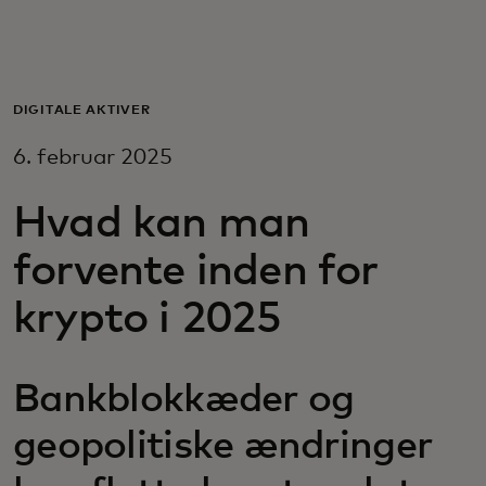
Til dig
Til virksomheder
DIGITALE AKTIVER
6. februar 2025
Til hele verden
Hvad kan man
Til innovatører
forvente inden for
krypto i 2025
Nyheder og trends
Bankblokkæder og
geopolitiske ændringer