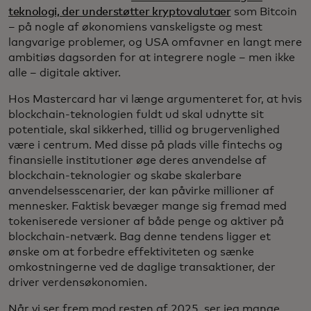
teknologi, der understøtter kryptovalutaer
som Bitcoin
– på nogle af økonomiens vanskeligste og mest
langvarige problemer, og USA omfavner en langt mere
ambitiøs dagsorden for at integrere nogle – men ikke
alle – digitale aktiver.
Hos Mastercard har vi længe argumenteret for, at hvis
blockchain-teknologien fuldt ud skal udnytte sit
potentiale, skal sikkerhed, tillid og brugervenlighed
være i centrum. Med disse på plads ville fintechs og
finansielle institutioner øge deres anvendelse af
blockchain-teknologier og skabe skalerbare
anvendelsesscenarier, der kan påvirke millioner af
mennesker. Faktisk bevæger mange sig fremad med
tokeniserede versioner af både penge og aktiver på
blockchain-netværk. Bag denne tendens ligger et
ønske om at forbedre effektiviteten og sænke
omkostningerne ved de daglige transaktioner, der
driver verdensøkonomien.
Når vi ser frem mod resten af 2025, ser jeg mange