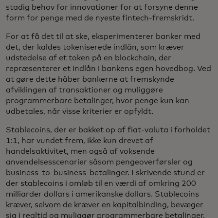
stadig behov for innovationer for at forsyne denne
form for penge med de nyeste fintech-fremskridt.
For at få det til at ske, eksperimenterer banker med
det, der kaldes tokeniserede indlån, som kræver
udstedelse af et token på en blockchain, der
repræsenterer et indlån i bankens egen hovedbog. Ved
at gøre dette håber bankerne at fremskynde
afviklingen af transaktioner og muliggøre
programmerbare betalinger, hvor penge kun kan
udbetales, når visse kriterier er opfyldt.
Stablecoins, der er bakket op af fiat-valuta i forholdet
1:1, har vundet frem, ikke kun drevet af
handelsaktivitet, men også af voksende
anvendelsesscenarier såsom pengeoverførsler og
business-to-business-betalinger. I skrivende stund er
der stablecoins i omløb til en værdi af omkring 200
milliarder dollars i amerikanske dollars. Stablecoins
kræver, selvom de kræver en kapitalbinding, bevæger
sig i realtid og muliggør programmerbare betalinger.