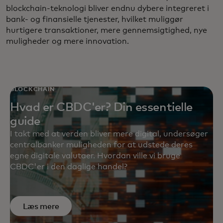
blockchain-teknologi bliver endnu dybere integreret i
bank- og finansielle tjenester, hvilket muliggør
hurtigere transaktioner, mere gennemsigtighed, nye
muligheder og mere innovation.
BLOCKCHAIN
Hvad er CBDC'er? Din essentielle
guide
I takt med at verden bliver mere digital, undersøger
centralbanker muligheden for at udstede deres
egne digitale valutaer. Hvordan ville vi bruge
CBDC'er i den daglige handel?
Læs mere