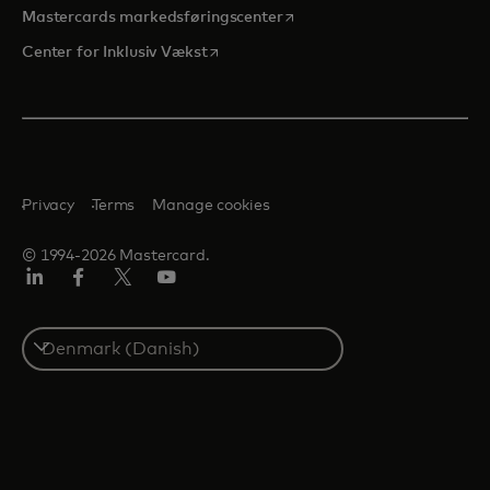
opens in a new tab
Mastercards markedsføringscenter
opens in a new tab
Center for Inklusiv Vækst
Privacy
Terms
Manage cookies
© 1994-2026 Mastercard.
LinkedIn
Facebook
Twitter/X
Youtube
Select
a
country