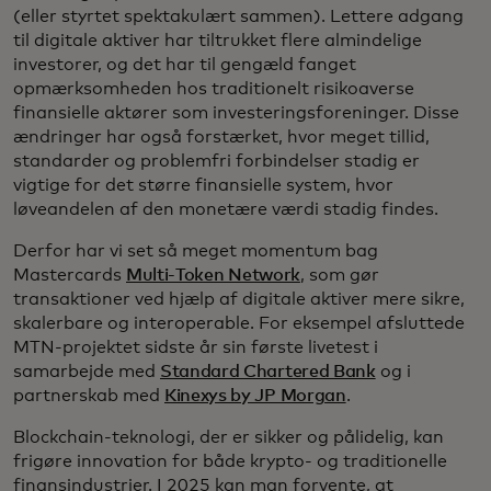
(eller styrtet spektakulært sammen). Lettere adgang
til digitale aktiver har tiltrukket flere almindelige
investorer, og det har til gengæld fanget
opmærksomheden hos traditionelt risikoaverse
finansielle aktører som investeringsforeninger. Disse
ændringer har også forstærket, hvor meget tillid,
standarder og problemfri forbindelser stadig er
vigtige for det større finansielle system, hvor
løveandelen af den monetære værdi stadig findes.
Derfor har vi set så meget momentum bag
Mastercards
Multi-Token Network
, som gør
transaktioner ved hjælp af digitale aktiver mere sikre,
skalerbare og interoperable. For eksempel afsluttede
MTN-projektet sidste år sin første livetest i
samarbejde med
Standard Chartered Bank
og i
partnerskab med
Kinexys by JP Morgan
.
Blockchain-teknologi, der er sikker og pålidelig, kan
frigøre innovation for både krypto- og traditionelle
finansindustrier. I 2025 kan man forvente, at