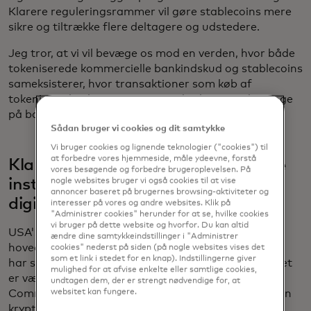
Klarere reguleringsrammer vil gøre stablecoins mere
sikre og tiltrække flere deltagere og udstedere.
Jeg tror, at vi vil bevæge os mod en verden, hvor både
tokeniserede kommercielle bankindskud og stablecoins
sameksisterer, hvor transaktioner som køb af
tokeniserede aktiver starter med tokeniserede penge
på bankkonti og afvikles via stablecoins.
Sådan bruger vi cookies og dit samtykke
Vi bruger cookies og lignende teknologier ("cookies") til
at forbedre vores hjemmeside, måle ydeevne, forstå
Klarere regler giver banker og andre
vores besøgende og forbedre brugeroplevelsen. På
institutioner grønt lys til at indføre
nogle websites bruger vi også cookies til at vise
annoncer baseret på brugernes browsing-aktiviteter og
digitale aktiver.
interesser på vores og andre websites. Klik på
"Administrer cookies" herunder for at se, hvilke cookies
vi bruger på dette website og hvorfor. Du kan altid
USA's mere kryptokritiske holdning blev vendt på
ændre dine samtykkeindstillinger i "Administrer
hovedet med indsættelsen af præsident Trump, der
cookies" nederst på siden (på nogle websites vises det
som et link i stedet for en knap). Indstillingerne giver
har svoret at blive den første "kryptopræsident". Det
mulighed for at afvise enkelte eller samtlige cookies,
er værd at bemærke, at Securities and Exchange
undtagen dem, der er strengt nødvendige for, at
websitet kan fungere.
Commission på Trumps anden hele dag lancerede en
krypto-taskforce til at udvikle sin egen