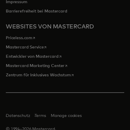
Impressum
Barrierefreiheit bei Mastercard
WEBSITES VON MASTERCARD
wird in einer neuen Registerkarte geöffnet
Priceless.com
wird in einer neuen Registerkarte geöffnet
Mastercard Service
wird in einer neuen Registerkarte ge
Entwickler von Mastercard
wird in einer neuen Registerkarte
Mastercard Marketing Center
wird in einer neuen Registerka
Zentrum für Inklusives Wachstum
Datenschutz
Terms
Manage cookies
© 1994–2026 Mastercard.