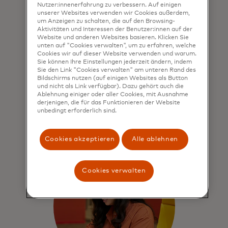
Verbindungen, unser
Nutzer:innenerfahrung zu verbessern. Auf einigen
Fachwissen und unsere
unserer Websites verwenden wir Cookies außerdem,
um Anzeigen zu schalten, die auf den Browsing-
Effizienz
Aktivitäten und Interessen der Benutzer:innen auf der
Website und anderen Websites basieren. Klicken Sie
unten auf "Cookies verwalten", um zu erfahren, welche
Wir bieten strategische
Cookies wir auf dieser Website verwenden und warum.
Partnerschaften, fachkundige
Sie können Ihre Einstellungen jederzeit ändern, indem
Beratung und
Sie den Link "Cookies verwalten" am unteren Rand des
Bildschirms nutzen (auf einigen Websites als Button
Implementierungsunterstützung, um
und nicht als Link verfügbar). Dazu gehört auch die
schnell Rechnungszahlungslösungen
Ablehnung einiger oder aller Cookies, mit Ausnahme
zu entwickeln und zu skalieren.
derjenigen, die für das Funktionieren der Website
unbedingt erforderlich sind.
Cookies akzeptieren
Alle ablehnen
Cookies verwalten