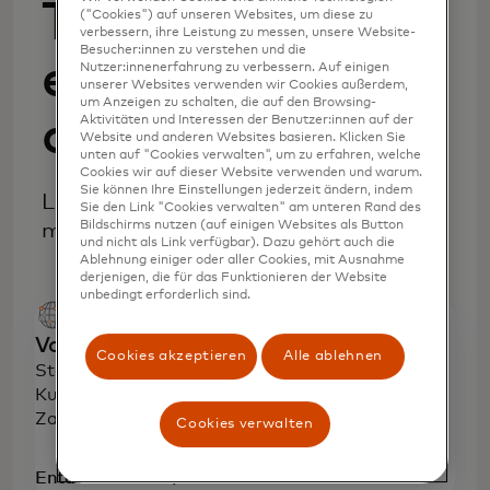
Transaktionen
("Cookies") auf unseren Websites, um diese zu
verbessern, ihre Leistung zu messen, unsere Website-
Besucher:innen zu verstehen und die
effizienter
Nutzer:innenerfahrung zu verbessern. Auf einigen
unserer Websites verwenden wir Cookies außerdem,
um Anzeigen zu schalten, die auf den Browsing-
durchzuführen
Aktivitäten und Interessen der Benutzer:innen auf der
Website und anderen Websites basieren. Klicken Sie
unten auf "Cookies verwalten", um zu erfahren, welche
Cookies wir auf dieser Website verwenden und warum.
Sie können Ihre Einstellungen jederzeit ändern, indem
Lösungen zur Annahme von Zahlungen
Sie den Link "Cookies verwalten" am unteren Rand des
Bildschirms nutzen (auf einigen Websites als Button
mit Mastercard.
und nicht als Link verfügbar). Dazu gehört auch die
Ablehnung einiger oder aller Cookies, mit Ausnahme
derjenigen, die für das Funktionieren der Website
unbedingt erforderlich sind.
Vorteile der Annahme von Zahlungen
Cookies akzeptieren
Alle ablehnen
Steigern Sie den Umsatz, begeistern Sie die
Kunden und bieten Sie nahtlose, sichere
Zahlungen weltweit an.
Cookies verwalten
Entdecken Sie