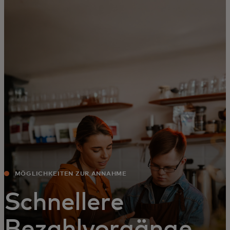
Für Sie
Für Unternehmen
Für die Welt
Für Innovatoren
Neuigkeiten und Trends
MÖGLICHKEITEN ZUR ANNAHME
Schnellere
Bezahlvorgänge,