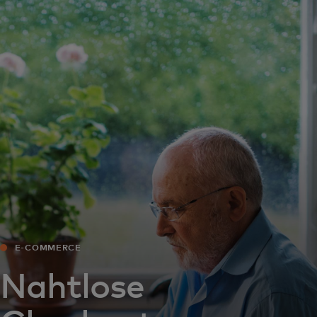
Für Sie
Für Unternehmen
Für die Welt
Für Innovatoren
Neuigkeiten und Trends
E-COMMERCE
Nahtlose