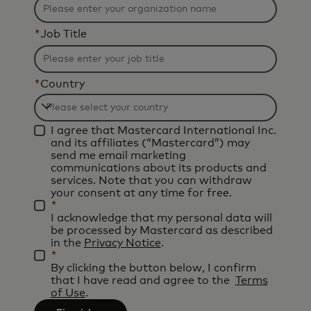
*
Job Title
*
Country
Filtering
I agree that Mastercard International Inc.
will
and its affiliates (“Mastercard”) may
be
send me email marketing
communications about its products and
applied
services. Note that you can withdraw
after
your consent at any time for free.
*
3
I acknowledge that my personal data will
characters.
be processed by Mastercard as described
in the
Privacy Notice
.
*
By clicking the button below, I confirm
that I have read and agree to the
Terms
of Use
.