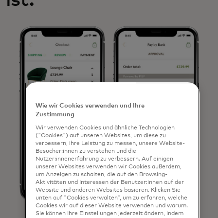
ist.
Wie wir Cookies verwenden und Ihre
Zustimmung
Wir verwenden Cookies und ähnliche Technologien
("Cookies") auf unseren Websites, um diese zu
verbessern, ihre Leistung zu messen, unsere Website-
Besucher:innen zu verstehen und die
Nutzer:innenerfahrung zu verbessern. Auf einigen
unserer Websites verwenden wir Cookies außerdem,
um Anzeigen zu schalten, die auf den Browsing-
Aktivitäten und Interessen der Benutzer:innen auf der
Website und anderen Websites basieren. Klicken Sie
unten auf "Cookies verwalten", um zu erfahren, welche
Cookies wir auf dieser Website verwenden und warum.
Sie können Ihre Einstellungen jederzeit ändern, indem