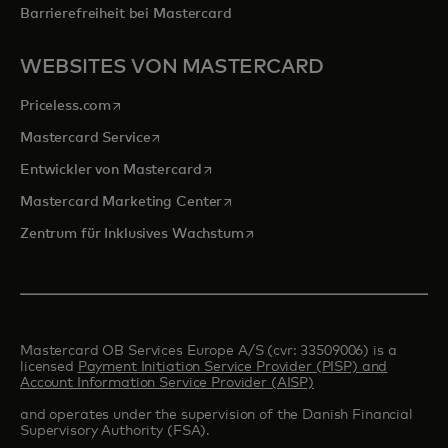
Barrierefreiheit bei Mastercard
WEBSITES VON MASTERCARD
wird in einer neuen Registerkarte geöffnet
Priceless.com
wird in einer neuen Registerkarte geöffnet
Mastercard Service
wird in einer neuen Registerkarte ge
Entwickler von Mastercard
wird in einer neuen Registerkarte
Mastercard Marketing Center
wird in einer neuen Registerka
Zentrum für Inklusives Wachstum
Mastercard OB Services Europe A/S (cvr: 33509006) is a
licensed
Payment Initiation Service Provider (PISP) and
Account Information Service Provider (AISP)
and operates under the supervision of the Danish Financial
Supervisory Authority (FSA).