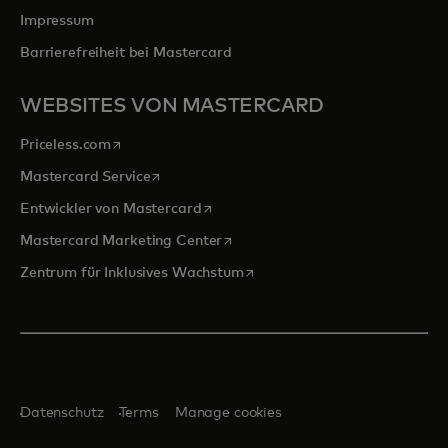
Impressum
Barrierefreiheit bei Mastercard
WEBSITES VON MASTERCARD
wird in einer neuen Registerkarte geöffnet
Priceless.com
wird in einer neuen Registerkarte geöffnet
Mastercard Service
wird in einer neuen Registerkarte ge
Entwickler von Mastercard
wird in einer neuen Registerkarte
Mastercard Marketing Center
wird in einer neuen Registerka
Zentrum für Inklusives Wachstum
Datenschutz
Terms
Manage cookies