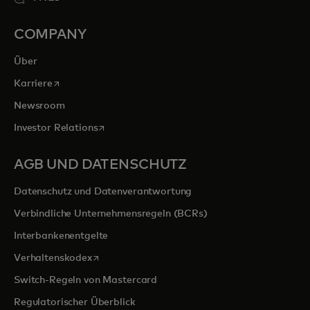
COMPANY
Über
wird in einer neuen Registerkarte geöffnet
Karriere
Newsroom
wird in einer neuen Registerkarte geöffnet
Investor Relations
AGB UND DATENSCHUTZ
Datenschutz und Datenverantwortung
Verbindliche Unternehmensregeln (BCRs)
Interbankenentgelte
wird in einer neuen Registerkarte geöffnet
Verhaltenskodex
Switch-Regeln von Mastercard
Regulatorischer Überblick