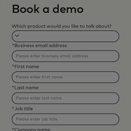
Book a demo
Which product would you like to talk about?
Filtering
*
Business email address
will
be
applied
*
First name
after
3
characters.
*
Last name
*
Job title
*
Company name