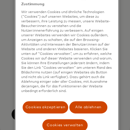
contacted by Mastercard for such
Zustimmung
marketing purposes by phone. I
Wir verwenden Cookies und ähnliche Technologien
("Cookies") auf unseren Websites, um diese zu
understand that I am free to
verbessern, ihre Leistung zu messen, unsere Website-
Besucher:innen zu verstehen und die
withdraw my consent at any time,
Nutzer:innenerfahrung zu verbessern. Auf einigen
free of charge, using the opt-out
unserer Websites verwenden wir Cookies außerdem,
um Anzeigen zu schalten, die auf den Browsing-
link provided in each email.
Aktivitäten und Interessen der Benutzer:innen auf der
Website und anderen Websites basieren. Klicken Sie
I acknowledge that my personal
unten auf "Cookies verwalten", um zu erfahren, welche
Cookies wir auf dieser Website verwenden und warum.
data will be processed in
Sie können Ihre Einstellungen jederzeit ändern, indem
Sie den Link "Cookies verwalten" am unteren Rand des
accordance with
Bildschirms nutzen (auf einigen Websites als Button
Mastercard’s
Global Privacy Notice
.
und nicht als Link verfügbar). Dazu gehört auch die
Ablehnung einiger oder aller Cookies, mit Ausnahme
By submitting this form, I also
derjenigen, die für das Funktionieren der Website
unbedingt erforderlich sind.
confirm that I have read and agree
to the Mastercard
Terms of Use
.
Cookies akzeptieren
Alle ablehnen
Einreichen
Cookies verwalten