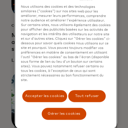
Nous utilisons des cookies et des technologies
similaires ("cookies") sur nos sites web pour les
améliorer, mesurer leurs performances, comprendre
notre audience et améliorer l'expérience utilisateur.
Sur certains sites, nous utilisons également des cookies
COMMUNIQUÉ DE PRESSE
pour afficher des publicités basées sur les activités de
Mastercard s'associe à Fiserv pour
navigation et les intérêts des utilisateurs sur notre site
et sur d'autres sites. Cliquez sur "Gérer les cookies" ci-
accélérer l'adoption de la monnaie
dessous pour savoir quels cookies nous utilisons sur ce
stable par le grand public
site et pourquoi. Vous pouvez toujours modifier vos
préférences en matière de consentement en utilisant
l'outil "Gérer les cookies" au bas de l'écran (disponible
Lire la suite
sous forme de lien au lieu d'un bouton sur certains
sites). Vous pouvez notamment refuser certains ou
tous les cookies, à l'exception de ceux qui sont
strictement nécessaires au bon fonctionnement du
site.
Accepter les cookies
Tout refuser
Gérer les cookies