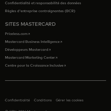
Confidentialité et responsabilité des données
Règles d'entreprise contraignantes (BCR)
SITES MASTERCARD
s’ouvre dans un nouvel onglet
Priceless.com
s’ouvre dans un nouvel onglet
Mastercard Business Intelligence
s’ouvre dans un nouvel onglet
Développeurs Mastercard
s’ouvre dans un nouvel onglet
Mastercard Marketing Center
s’ouvre dans un nouvel ongle
Centre pour la Croissance Inclusive
Confidentialité
Conditions
Gérer les cookies