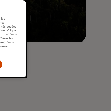
 les
ence
cités basées
sites. Cliquez
ourquoi. Vous
"Gérer les
ites). Vous
ictement