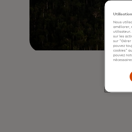
Utilisatio
Nous utilis
améliorer,
utilisateur
sur les acti
sur "Gérer 
pouvez touj
cookies" au
pouvez nota
nécessaires