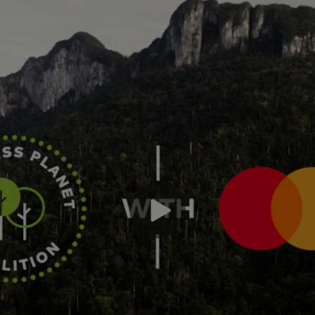
En
In
In
so
éc
mo
co