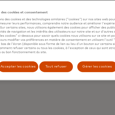
n des cookies et consentement
ons des cookies et des technologies similaires ("cookies") sur nos sites web pour
 mesurer leurs performances, comprendre notre audience et améliorer l'expéri
. Sur certains sites, nous utilisons également des cookies pour afficher des publi
vités de navigation et les intérêts des utilisateurs sur notre site et sur d'autres 
les cookies" ci-dessous pour savoir quels cookies nous utilisons sur ce site et p
ours modifier vos préférences en matière de consentement en utilisant l'outil 
 bas de l'écran (disponible sous forme de lien au lieu d'un bouton sur certains s
mment refuser certains ou tous les cookies, à l'exception de ceux qui sont str
 au bon fonctionnement du site.
Accepter les cookies
Tout refuser
Gérer les cookies