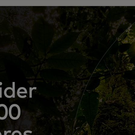
ider
00
bres