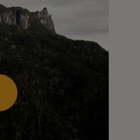
 collaboration avec Conservation
ternational et le World Resources
stitute, nous contribuons à
utenir la nature, à restaurer les
osystèmes et à améliorer les
yens de subsistance des
mmunautés à l'échelle mondiale.