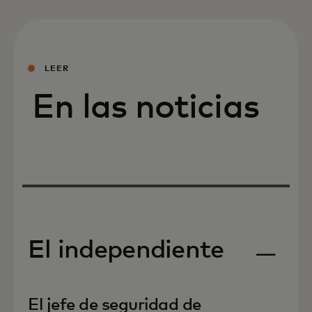
LEER
En las noticias
El independiente
se abre en una pestaña nueva
El jefe de seguridad de