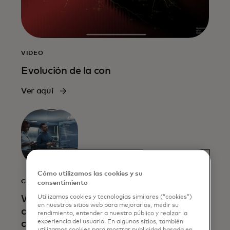
VIDEO
Evolución de la con
Ver aquí
Cómo utilizamos las cookies y su
CUENTO
consentimiento
When
Utilizamos cookies y tecnologías similares (“cookies”)
en nuestros sitios web para mejorarlos, medir su
combatting
rendimiento, entender a nuestro público y realzar la
cybercrime,
experiencia del usuario. En algunos sitios, también