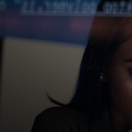
Para ti
Para empresas
Para el mundo
Para innovadores
Noticias y tendencias