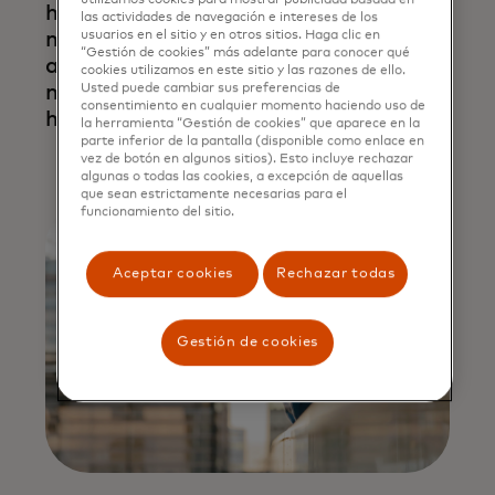
utilizamos cookies para mostrar publicidad basada en
humans
las actividades de navegación e intereses de los
need AI —
usuarios en el sitio y en otros sitios. Haga clic en
“Gestión de cookies” más adelante para conocer qué
and AI
cookies utilizamos en este sitio y las razones de ello.
needs
Usted puede cambiar sus preferencias de
consentimiento en cualquier momento haciendo uso de
humans
la herramienta “Gestión de cookies” que aparece en la
parte inferior de la pantalla (disponible como enlace en
vez de botón en algunos sitios). Esto incluye rechazar
Leer
algunas o todas las cookies, a excepción de aquellas
más
que sean estrictamente necesarias para el
funcionamiento del sitio.
Aceptar cookies
Rechazar todas
Gestión de cookies