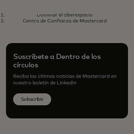
PODCAST
H
Dominar el ciberespacio
Dominar el ciberespacio
C
Escucha aquí
Centro de Confianza de Mastercard
M
Suscríbete a Dentro de los
círculos
Reciba las últimas noticias de Mastercard en
nuestro boletín de LinkedIn
Subscribir