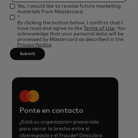
Filtering
applied
Yes, I would like to receive future marketing
will
after
materials from Mastercard.
be
*
3
By clicking the button below, I confirm that I
applied
characters.
have read and agree to the
Terms of Use
. You
after
acknowledge that your personal data will be
processed by Mastercard as described in the
3
Privacy Notice
.
characters.
Submit
Ponte en contacto
¿Está su organización preparada
para cerrar la brecha entre el
ciberespacio y el fraude? Descubra