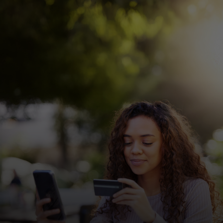
Para ti
Para empresas
Para el mundo
Para innovadores
Noticias y tendencias