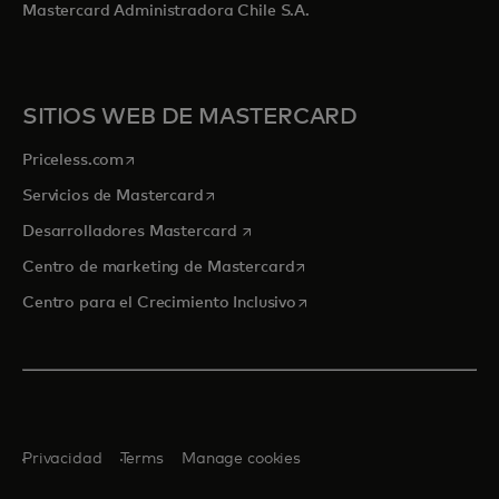
Mastercard Administradora Chile S.A.
SITIOS WEB DE MASTERCARD
se abre en una pestaña nueva
Priceless.com
se abre en una pestaña nueva
Servicios de Mastercard
se abre en una pestaña nueva
Desarrolladores Mastercard
se abre en una pestaña nu
Centro de marketing de Mastercard
se abre en una pestaña nu
Centro para el Crecimiento Inclusivo
Privacidad
Terms
Manage cookies