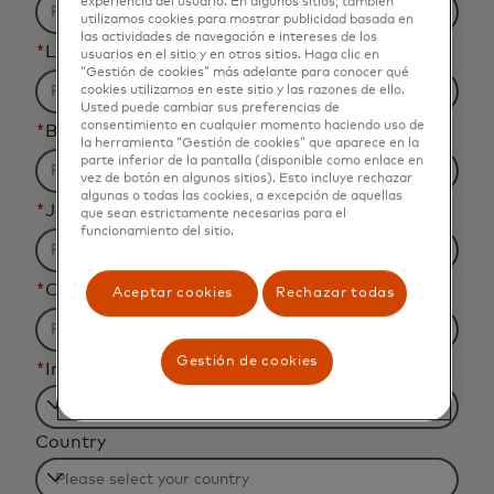
experiencia del usuario. En algunos sitios, también
utilizamos cookies para mostrar publicidad basada en
las actividades de navegación e intereses de los
*
Last Name
usuarios en el sitio y en otros sitios. Haga clic en
“Gestión de cookies” más adelante para conocer qué
cookies utilizamos en este sitio y las razones de ello.
Usted puede cambiar sus preferencias de
consentimiento en cualquier momento haciendo uso de
*
Business Email Address
la herramienta “Gestión de cookies” que aparece en la
parte inferior de la pantalla (disponible como enlace en
vez de botón en algunos sitios). Esto incluye rechazar
algunas o todas las cookies, a excepción de aquellas
*
Job Title
que sean estrictamente necesarias para el
funcionamiento del sitio.
*
Organization Name
Aceptar cookies
Rechazar todas
Gestión de cookies
*
Industry
Filtering
Country
will
be