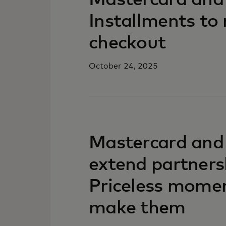
Mastercard and C
Installments to 
checkout
October 24, 2025
Mastercard and
extend partnersh
Priceless mome
make them