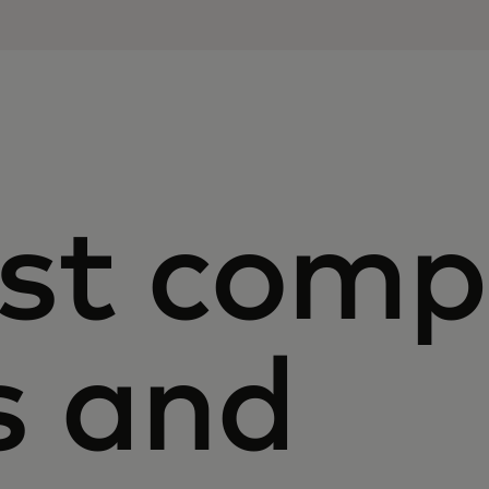
st com
s and