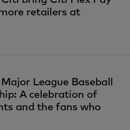
iti bring Citi Flex Pay
more retailers at
 Major League Baseball
ip: A celebration of
nts and the fans who