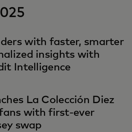
2025
ers with faster, smarter
alized insights with
it Intelligence
ches La Colección Diez
fans with first-ever
rsey swap