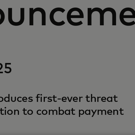
ounceme
25
duces first-ever threat
lution to combat payment