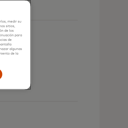
rlos, medir su
os sitios,
ón de los
tinuación para
ncias de
pantalla
chazar algunas
miento de la