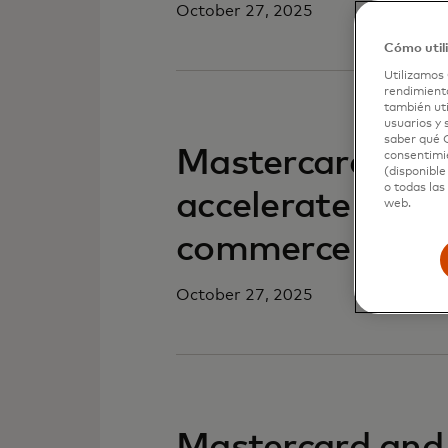
October 27, 2025
Cómo util
Utilizamos 
rendimiento
también uti
usuarios y 
saber qué C
Mastercard and 
consentimie
(disponible
o todas las
accelerate secur
web.
commerce
October 27, 2025