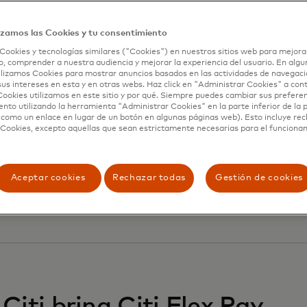
izamos las Cookies y tu consentimiento
Cookies y tecnologías similares ("Cookies") en nuestros sitios web para mejora
, comprender a nuestra audiencia y mejorar la experiencia del usuario. En algun
lizamos Cookies para mostrar anuncios basados ​​en las actividades de navegaci
sus intereses en esta y en otras webs. Haz click en "Administrar Cookies" a con
ookies utilizamos en este sitio y por qué. Siempre puedes cambiar sus prefere
PayPal join forces to
nto utilizando la herramienta "Administrar Cookies" en la parte inferior de la 
 como un enlace en lugar de un botón en algunas páginas web). Esto incluye re
 Cookies, excepto aquellas que sean estrictamente necesarias para el funciona
e global agentic
Aceptar cookies
Rechazar todas
Gestión de cookies