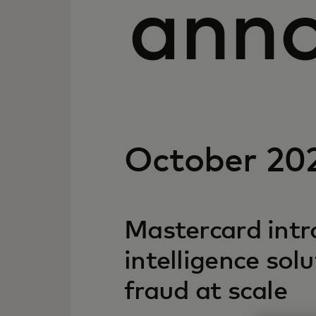
ann
October 20
Mastercard intro
intelligence so
fraud at scale