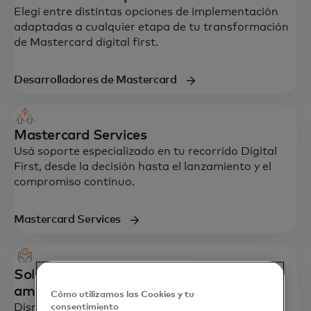
Elegí entre distintas opciones de implementación
adaptadas a cualquier etapa de tu transformación
de Mastercard digital first.
Desarrolladores de Mastercard
Mastercard Services
Usá soporte especializado en tu recorrido Digital
First, desde la decisión hasta el lanzamiento y el
compromiso continuo.
Mastercard Services
Soluciones respetuosas con el medio
ambiente
Cómo utilizamos las Cookies y tu
Disminuí el impacto ambiental eligiendo no recibir
consentimiento