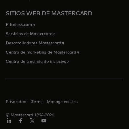
SITIOS WEB DE MASTERCARD
se abre en una pestaña nueva
Priceless.com
se abre en una pestaña nueva
Servicios de Mastercard
se abre en una pestaña nueva
Desarrolladores Mastercard
se abre en una pestaña nu
Centro de marketing de Mastercard
se abre en una pestaña nueva
Centro de crecimiento inclusivo
Privacidad
Terms
Manage cookies
© Mastercard 1994-2026.
LinkedIn
Facebook
Twitter/X
YouTube