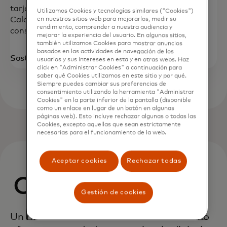
tarjetas físicas y agregá funciones como la
Utilizamos Cookies y tecnologías similares ("Cookies")
Calculadora de carbono para ayudar a los
en nuestros sitios web para mejorarlos, medir su
rendimiento, comprender a nuestra audiencia y
consumidores a monitorear su huella de carbono.
mejorar la experiencia del usuario. En algunos sitios,
también utilizamos Cookies para mostrar anuncios
basados ​​en las actividades de navegación de los
Sostenibilidad de Mastercard
usuarios y sus intereses en esta y en otras webs. Haz
click en "Administrar Cookies" a continuación para
saber qué Cookies utilizamos en este sitio y por qué.
Siempre puedes cambiar sus preferencias de
consentimiento utilizando la herramienta "Administrar
Cookies" en la parte inferior de la pantalla (disponible
como un enlace en lugar de un botón en algunas
páginas web). Esto incluye rechazar algunas o todas las
Cookies, excepto aquellas que sean estrictamente
necesarias para el funcionamiento de la web.
Aceptar cookies
Rechazar todas
Cómo funciona
Gestión de cookies
Un marco holístico de extremo a extremo