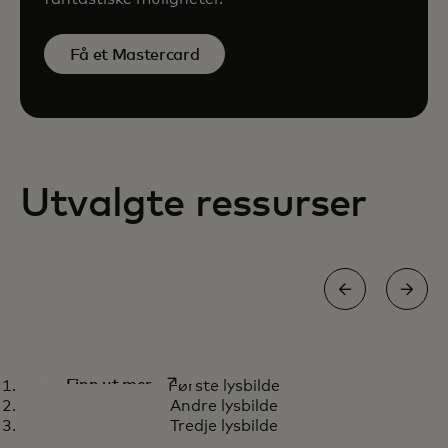
Få et Mastercard
Utvalgte ressurser
Hvordan vi bruker KI-funksjoner
opens in a new tab
Finn ut mer
Første lysbilde
til å bekjempe betalingssvindel
Andre lysbilde
Tredje lysbilde