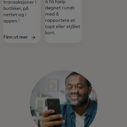
å få hjelp
transaksjoner i
døgnet rundt
butikker, på
med å
nettet og i
rapportere et
appen.
1
tapt eller stjålet
kort.
Finn ut mer