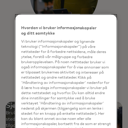
Hvordan vi bruker informasjonskapsler
og ditt samtykke
Click to Pay
Vi bruker informasjonskapsler og lignende
teknologi ("Informasjonskapsler") på våre
Opplev en raskere og sikrere måte å
nettsteder for å forbedre nettsidene, måle deres
betale på nettet på, og du trenger
ytelse, forstå vår målgruppe og forbedre
aldri å huske passord.
brukeropplevelsen. På noen nettsteder bruker vi
også informasjonskapsler for å vise annonser som
er tilpasset brukernes aktivitet og interesser på
Finn ut mer
nettstedet og andre nettsteder. Klikk på
'Håndtering av informasjonskapsler' nedenfor for
å lære hva slags informasjonskapsler vi bruker på
dette nettstedet og hvorfor. Du kan alltid endre
dine innstillinger for samtykke ved å bruke
verktøyet 'Håndtering av informasjonskapsler'
Sjelefred med global aksept
nederst på skjermen (tilgjengelig som en lenke i
Bruk Mastercard trygt på omtrent 150 millioner
stedet for en knapp på enkelte nettsteder). Her
steder og på over 250 millioner digitale
kan du blant annet avvise noen eller alle
informasjonskapsler, bortsett fra de som er strengt
tilgangspunkter.