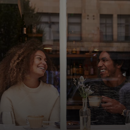
For deg
For bedrifter
For verden
For innovatører
Nyheter og trender