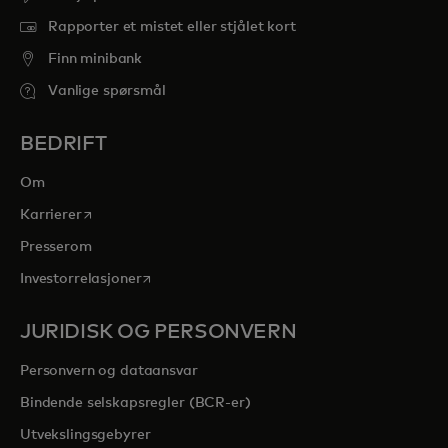
Rapporter et mistet eller stjålet kort
Finn minibank
Vanlige spørsmål
BEDRIFT
Om
opens in a new tab
Karrierer
Presserom
opens in a new tab
Investorrelasjoner
JURIDISK OG PERSONVERN
Personvern og dataansvar
Bindende selskapsregler (BCR-er)
Utvekslingsgebyrer