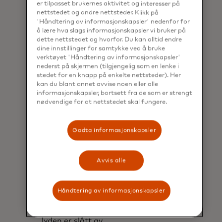
er tilpasset brukernes aktivitet og interesser på
nettstedet og andre nettsteder. Klikk på
'Håndtering av informasjonskapsler' nedenfor for
å lære hva slags informasjonskapsler vi bruker på
dette nettstedet og hvorfor. Du kan alltid endre
dine innstillinger for samtykke ved å bruke
verktøyet 'Håndtering av informasjonskapsler'
nederst på skjermen (tilgjengelig som en lenke i
stedet for en knapp på enkelte nettsteder). Her
kan du blant annet avvise noen eller alle
informasjonskapsler, bortsett fra de som er strengt
nødvendige for at nettstedet skal fungere.
Godta informasjonskapsler
Haptikk: Følelsen av
trygghet.
Avvis alle
En signatursekvens av vibrasjoner
som fremkaller varmen,
menneskeligheten og
Håndtering av informasjonskapsler
trygghetsfølelsen som folk har lært å
forvente fra Mastercard, selv når
lyden er slått av.