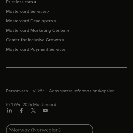
opens in a new tab
Priceless.com
opens in a new tab
Mastercard Services
opens in a new tab
Mastercard Developers
opens in a new tab
Mastercard Marketing Center
opens in a new tab
Center for Inclusive Growth
Mastercard Payment Services
Personvern
Vilkår
Administrer informasjonskapsler
© 1994–2026 Mastercard.
Linkedin
Facebook
Twitter/X
YouTube
Select
a