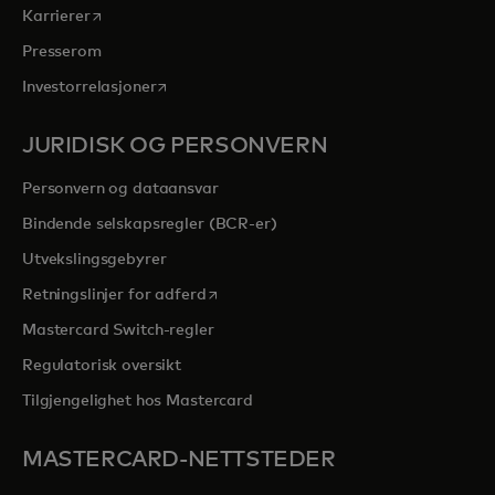
opens in a new tab
Karrierer
Presserom
opens in a new tab
Investorrelasjoner
JURIDISK OG PERSONVERN
Personvern og dataansvar
Bindende selskapsregler (BCR-er)
Utvekslingsgebyrer
opens in a new tab
Retningslinjer for adferd
Mastercard Switch-regler
Regulatorisk oversikt
Tilgjengelighet hos Mastercard
MASTERCARD-NETTSTEDER