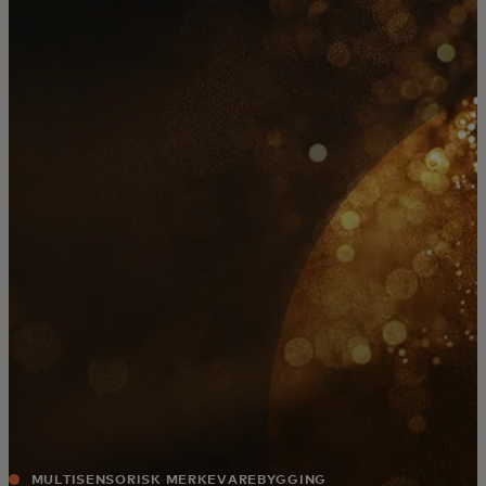
For deg
For bedrifter
For verden
For innovatører
Nyheter og trender
MULTISENSORISK MERKEVAREBYGGING