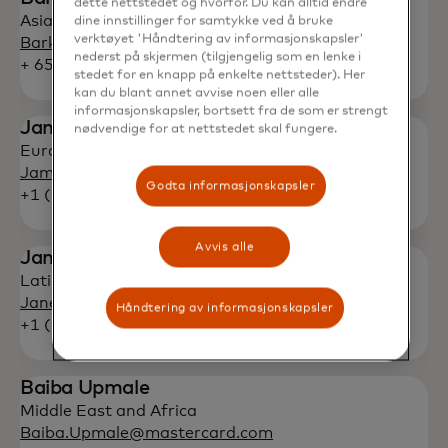
dette nettstedet og hvorfor. Du kan alltid endre
Asia Pacific
dine innstillinger for samtykke ved å bruke
verktøyet 'Håndtering av informasjonskapsler'
Barkha.Patel@mastercard.com
nederst på skjermen (tilgjengelig som en lenke i
+ 65 6390-6012
stedet for en knapp på enkelte nettsteder). Her
kan du blant annet avvise noen eller alle
informasjonskapsler, bortsett fra de som er strengt
James Issokson
nødvendige for at nettstedet skal fungere.
Europe
James.Issokson@mastercard.com
Godta informasjonskapsler
+1 (914) 249-6286
Avvis alle
Janet Rivera-Hernandez
Latin America and Caribbean
Janet.Rivera-Hernandez@mastercard.com
Håndtering av informasjonskapsler
+1 (305) 539-2304
Baiba Upmale
Middle East and Africa
Baiba.Upmale@mastercard.com