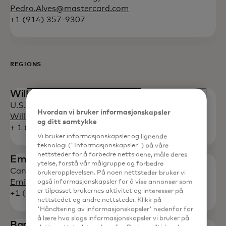
Pedro.Alves@mastercard.com
+1 (914) 357-9307
REGIONS
Will O’Connor
U.S. and Canada
Hvordan vi bruker informasjonskapsler
Will.O'Connor@mastercard.com
og ditt samtykke
+ 1 (914) 249-2121
Vi bruker informasjonskapsler og lignende
teknologi ("Informasjonskapsler") på våre
nettsteder for å forbedre nettsidene, måle deres
Emilija Businskas
ytelse, forstå vår målgruppe og forbedre
Canada
brukeropplevelsen. På noen nettsteder bruker vi
Emilija.Businskas@mastercard.com
også informasjonskapsler for å vise annonser som
er tilpasset brukernes aktivitet og interesser på
+1 (437) 244-6282
nettstedet og andre nettsteder. Klikk på
'Håndtering av informasjonskapsler' nedenfor for
å lære hva slags informasjonskapsler vi bruker på
Barkha Patel