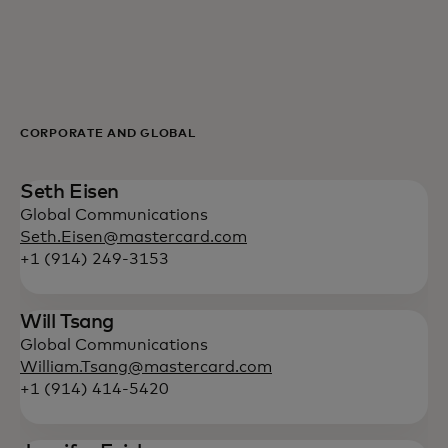
For deg
For bedrifter
CORPORATE AND GLOBAL
For verden
Seth Eisen
Global Communications
For innovatører
Seth.Eisen@mastercard.com
+1 (914) 249-3153
Nyheter og trender
Will Tsang
Global Communications
William.Tsang@mastercard.com
+1 (914) 414-5420