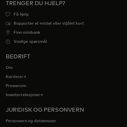
TRENGER DU HJELP?
Få hjelp
Rapporter et mistet eller stjålet kort
Finn minibank
Vanlige spørsmål
BEDRIFT
Om
opens in a new tab
Karrierer
Presserom
opens in a new tab
Investorrelasjoner
JURIDISK OG PERSONVERN
Personvern og dataansvar