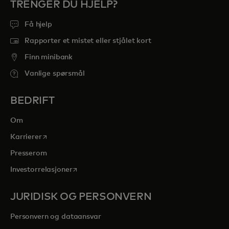
TRENGER DU HJELP?
Få hjelp
Rapporter et mistet eller stjålet kort
Finn minibank
Vanlige spørsmål
BEDRIFT
Om
opens in a new tab
Karrierer
Presserom
opens in a new tab
Investorrelasjoner
JURIDISK OG PERSONVERN
Personvern og dataansvar