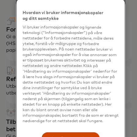
Hvordan vi bruker informasjonskapsler
og ditt samtykke
Vi bruker informasjonskapsler og lignende
Forenkle utbetalinger til ansatte
teknologi ("Informasjonskapsler") på våre
Gi ansatte kort for skattefordelaktige kontoer
nettsteder for å forbedre nettsidene, måle deres
(HSA, FSA) for å effektivisere refusjoner, redusere
ytelse, forstå vår målgruppe og forbedre
papirarbeid og oppmuntre til registrering.
brukeropplevelsen. På noen nettsteder bruker vi
også informasjonskapsler for å vise annonser som
er tilpasset brukernes aktivitet og interesser på
nettstedet og andre nettsteder. Klikk på
'Håndtering av informasjonskapsler' nedenfor for
å lære hva slags informasjonskapsler vi bruker på
Refunder raskt pasienter og medlemmer
dette nettstedet og hvorfor. Du kan alltid endre
Utbetal forsikringskrav, refusjoner og andre
dine innstillinger for samtykke ved å bruke
utbetalinger i tilnærmet sanntid.
verktøyet 'Håndtering av informasjonskapsler'
nederst på skjermen (tilgjengelig som en lenke i
stedet for en knapp på enkelte nettsteder). Her
kan du blant annet avvise noen eller alle
informasjonskapsler, bortsett fra de som er strengt
Tilby en strømlinjeformet
nødvendige for at nettstedet skal fungere.
betalingsopplevelse
Gi pasientene muligheten til å betale regninger