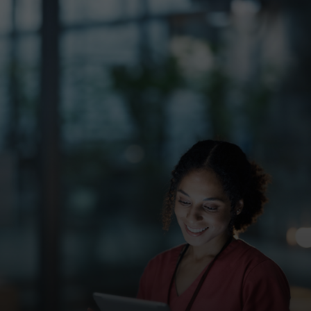
For deg
For bedrifter
For verden
For innovatører
Nyheter og trender