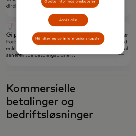
Godta informasjonskapsler
direkte fra nettbankplattformen.
Avvis alle
Gi pasientene fleksible betalingsalternativer
Håndtering av informasjonskapsler
Forbedre pasientopplevelsen og inntektsflyten med
enkle betalingsalternativer, inkludert «Kjøp nå, betal
senere» (delbetalingsplaner).
Kommersielle
betalinger og
bedriftsløsninger