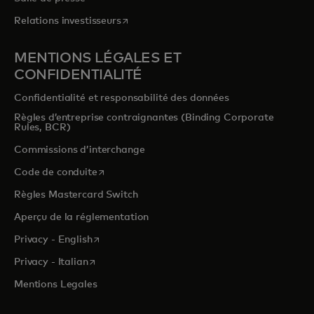
s’ouvre dans un nouvel onglet
Relations investisseurs
MENTIONS LÉGALES ET
CONFIDENTIALITÉ
Confidentialité et responsabilité des données
Règles d’entreprise contraignantes (Binding Corporate
Rules, BCR)
Commissions d’interchange
s’ouvre dans un nouvel onglet
Code de conduite
Règles Mastercard Switch
Aperçu de la réglementation
s’ouvre dans un nouvel onglet
Privacy - English
s’ouvre dans un nouvel onglet
Privacy - Italian
Mentions Legales