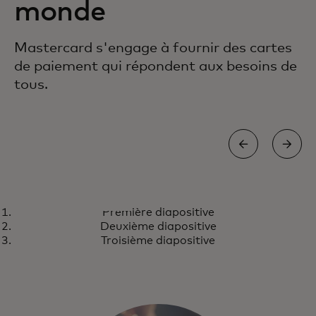
monde
Mastercard s'engage à fournir des cartes
de paiement qui répondent aux besoins de
tous.
TOUCH CARD
Première diapositive
Un monde conçu pour nous tous
En savoir plus
Deuxième diapositive
Troisième diapositive