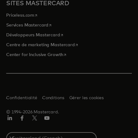
SITES MASTERCARD
s’ouvre dans un nouvel onglet
Priceless.com
s’ouvre dans un nouvel onglet
Services Mastercard
s’ouvre dans un nouvel onglet
Développeurs Mastercard
s’ouvre dans un nouvel onglet
Centre de marketing Mastercard
s’ouvre dans un nouvel onglet
Center for Inclusive Growth
Confidentialité
Conditions
Gérer les cookies
© 1994-2026 Mastercard.
LinkedIn
Facebook
Twitter/X
YouTube
Select