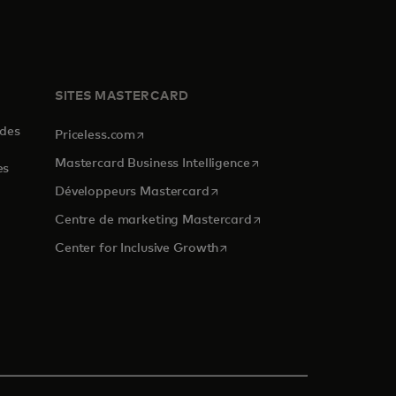
SITES MASTERCARD
 des
s’ouvre dans un nouvel onglet
Priceless.com
s’ouvre dans un nouvel o
Mastercard Business Intelligence
es
s’ouvre dans un nouvel onglet
Développeurs Mastercard
s’ouvre dans un nouvel o
Centre de marketing Mastercard
 nouvel onglet
s’ouvre dans un nouvel onglet
Center for Inclusive Growth