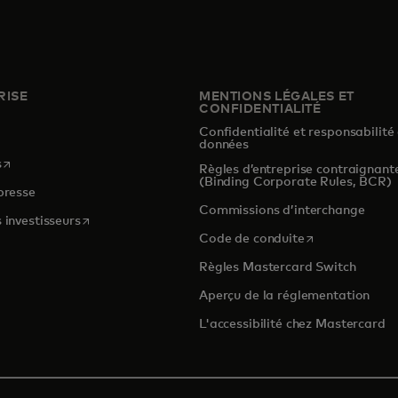
RISE
MENTIONS LÉGALES ET
CONFIDENTIALITÉ
Confidentialité et responsabilité
s
données
s’ouvre dans un nouvel onglet
s
Règles d’entreprise contraignant
(Binding Corporate Rules, BCR)
presse
Commissions d’interchange
s’ouvre dans un nouvel onglet
 investisseurs
s’ouvre dans un
Code de conduite
Règles Mastercard Switch
Aperçu de la réglementation
L'accessibilité chez Mastercard