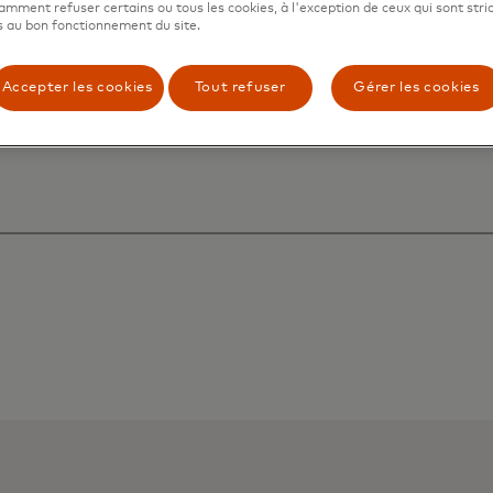
mment refuser certains ou tous les cookies, à l'exception de ceux qui sont str
 au bon fonctionnement du site.
Accepter les cookies
Tout refuser
Gérer les cookies