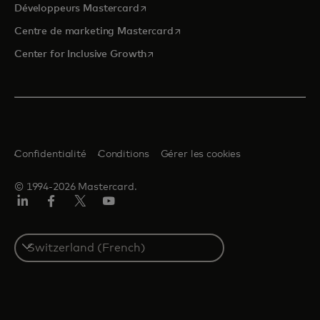
s’ouvre dans un nouvel onglet
Développeurs Mastercard
s’ouvre dans un nouvel onglet
Centre de marketing Mastercard
s’ouvre dans un nouvel onglet
Center for Inclusive Growth
Confidentialité
Conditions
Gérer les cookies
© 1994-2026 Mastercard.
LinkedIn
Facebook
Twitter/X
YouTube
Select
a
country