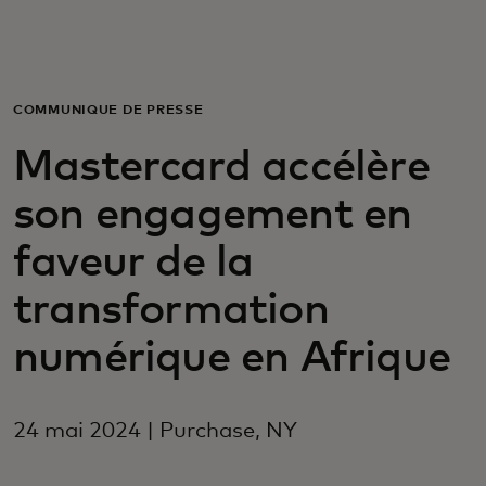
Pour vous
Pour l’entreprise
COMMUNIQUÉ DE PRESSE
Mastercard accélère
Pour le monde
son engagement en
Pour les innovateurs
faveur de la
transformation
Actualités et tendances
numérique en Afrique
24 mai 2024 | Purchase, NY