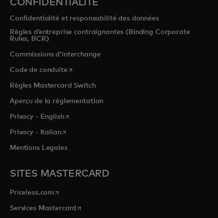
CONFIDENTIALITÉ
Confidentialité et responsabilité des données
Règles d’entreprise contraignantes (Binding Corporate
Rules, BCR)
Commissions d’interchange
s’ouvre dans un nouvel onglet
Code de conduite
Règles Mastercard Switch
Aperçu de la réglementation
s’ouvre dans un nouvel onglet
Privacy - English
s’ouvre dans un nouvel onglet
Privacy - Italian
Mentions Legales
SITES MASTERCARD
s’ouvre dans un nouvel onglet
Priceless.com
s’ouvre dans un nouvel onglet
Services Mastercard