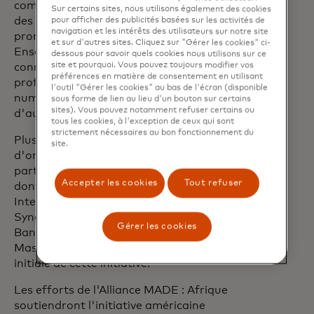
complémentaires des partenaires dans
Sur certains sites, nous utilisons également des cookies
des zones géographiques clés afin de
pour afficher des publicités basées sur les activités de
navigation et les intérêts des utilisateurs sur notre site
promouvoir un accès numérique durable.
et sur d'autres sites. Cliquez sur "Gérer les cookies" ci-
Ensemble, les partenaires assureront la
dessous pour savoir quels cookies nous utilisons sur ce
site et pourquoi. Vous pouvez toujours modifier vos
connectivité, la formation
préférences en matière de consentement en utilisant
professionnelle, l'emploi et l'accès
l'outil "Gérer les cookies" au bas de l'écran (disponible
numérique aux services financiers et à
sous forme de lien au lieu d'un bouton sur certains
sites). Vous pouvez notamment refuser certains ou
d'autres services essentiels.
tous les cookies, à l'exception de ceux qui sont
strictement nécessaires au bon fonctionnement du
Plus d'une demi-douzaine
site.
d'organisations se sont engagées à
participer à l'Alliance MADE : Afrique,
Accepter les cookies
Tout refuser
dont Equity Bank, Microsoft, Heifer
International, Unconnected.org et
Syngenta Foundation. Le Groupe de la
Gérer les cookies
Banque africaine de développement et
Mastercard assureront la coprésidence
initiale de cette initiative.
Les efforts de l'Alliance MADE : Afrique
soutiendront l'initiative américaine