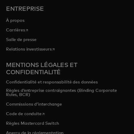
ENTREPRISE
À propos
s’ouvre dans un nouvel onglet
Carrières
Salle de presse
s’ouvre dans un nouvel onglet
Relations investisseurs
MENTIONS LÉGALES ET
CONFIDENTIALITÉ
Confidentialité et responsabilité des données
Règles d’entreprise contraignantes (Binding Corporate
Rules, BCR)
Commissions d’interchange
s’ouvre dans un nouvel onglet
Code de conduite
Règles Mastercard Switch
Aperçu de la réglementation