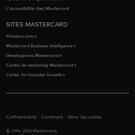
L'accessibilité chez Mastercard
SITES MASTERCARD
s’ouvre dans un nouvel onglet
Priceless.com
s’ouvre dans un nouvel onglet
Mastercard Business Intelligence
s’ouvre dans un nouvel onglet
Développeurs Mastercard
s’ouvre dans un nouvel onglet
Centre de marketing Mastercard
s’ouvre dans un nouvel onglet
Center for Inclusive Growth
Confidentialité
Conditions
Gérer les cookies
© 1994-2026 Mastercard.