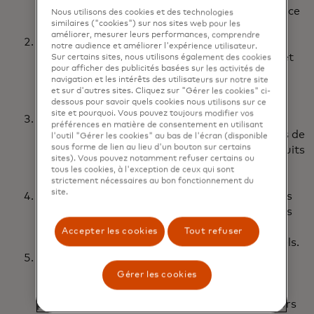
la gestion des stocks et réduisant la dépendance
Nous utilisons des cookies et des technologies
similaires ("cookies") sur nos sites web pour les
à l'égard des transactions en espèces.
améliorer, mesurer leurs performances, comprendre
Commerce conversationnel : Les détaillants
notre audience et améliorer l'expérience utilisateur.
peuvent désormais commander des produits et
Sur certains sites, nous utilisons également des cookies
pour afficher des publicités basées sur les activités de
accéder à l'assistance à la clientèle via des
navigation et les intérêts des utilisateurs sur notre site
plateformes d'applications de messagerie
et sur d'autres sites. Cliquez sur "Gérer les cookies" ci-
instantanée.
dessous pour savoir quels cookies nous utilisons sur ce
site et pourquoi. Vous pouvez toujours modifier vos
Places de marché B2B : Les nouvelles
préférences en matière de consentement en utilisant
plateformes aident les entreprises de produits de
l'outil "Gérer les cookies" au bas de l'écran (disponible
sous forme de lien au lieu d'un bouton sur certains
grande consommation à présenter leurs produits
sites). Vous pouvez notamment refuser certains ou
et à gérer la facturation, rationalisant ainsi la
tous les cookies, à l'exception de ceux qui sont
chaîne d'approvisionnement.
strictement nécessaires au bon fonctionnement du
site.
Solutions de crédit intégrées : Les partenariats
Fintech fournissent des microcrédits aux petits
détaillants, ce qui leur permet de développer
Accepter les cookies
Tout refuser
leurs activités sans dépendre de prêts informels.
Paiements numériques instantanés : Les
entreprises de produits de grande
Gérer les cookies
consommation intègrent des capacités de
paiement instantané et sans contact dans leurs