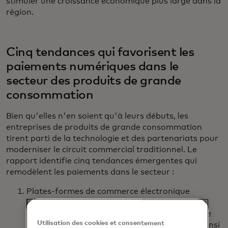
stimuler une croissance économique plus large dans la
région.
Cinq tendances qui favorisent les
paiements numériques dans le
secteur des produits de grande
consommation
Bien qu'elles n'en soient qu'à leurs débuts, les
entreprises de produits de grande consommation
tirent parti de la technologie et des partenariats pour
moderniser le circuit commercial traditionnel. Le
rapport identifie cinq tendances émergentes qui
remodèlent les paiements dans le secteur :
Plates-formes de commerce électronique
interentreprises : Les systèmes de commande
numérique ont permis aux petits détaillants de
Utilisation des cookies et consentement
passer des commandes en ligne, améliorant ainsi