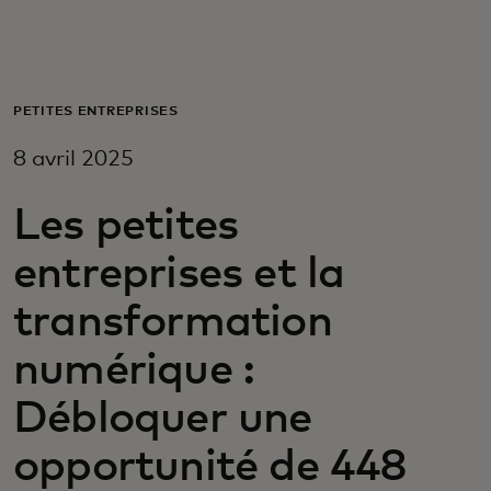
Pour vous
Pour l’entreprise
PETITES ENTREPRISES
8 avril 2025
Pour le monde
Les petites
Pour les innovateurs
entreprises et la
transformation
Actualités et tendances
numérique :
Débloquer une
opportunité de 448