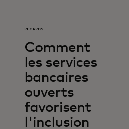
Pour vous
Pour l’entreprise
REGARDS
Comment
Pour le monde
les services
Pour les innovateurs
bancaires
Actualités et tendances
ouverts
favorisent
l'inclusion