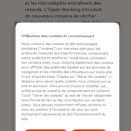
et les microdépôts entraînent des
retards. L'Open Banking introduit
de nouveaux moyens de vérifier
instantanément la propriété et les
détails d'un compte afin
d'améliorer l'expérience d'accueil.
Utilisation des cookies et consentement
Nous utilisons des cookies et des technologies
s’ouvre dans un n
Voir comment c'est possible ici
similaires ("cookies") sur nos sites web pour les
améliorer, mesurer leurs performances, comprendre
notre audience et améliorer l'expérience utilisateur.
Sur certains sites, nous utilisons également des cookies
pour afficher des publicités basées sur les activités de
navigation et les intérêts des utilisateurs sur notre site
et sur d'autres sites. Cliquez sur "Gérer les cookies" ci-
dessous pour savoir quels cookies nous utilisons sur ce
site et pourquoi. Vous pouvez toujours modifier vos
préférences en matière de consentement en utilisant
l'outil "Gérer les cookies" au bas de l'écran (disponible
sous forme de lien au lieu d'un bouton sur certains
sites). Vous pouvez notamment refuser certains ou
tous les cookies, à l'exception de ceux qui sont
strictement nécessaires au bon fonctionnement du
site.
Jess Turner, responsable mondial