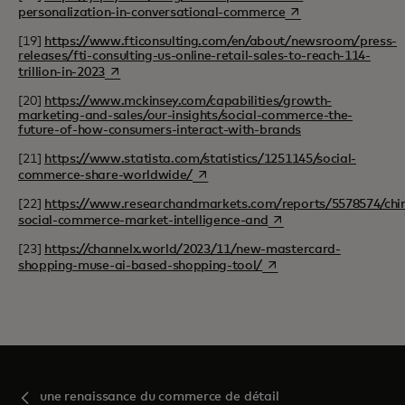
s’ouvre dans un nouv
personalization-in-conversational-commerce
[19]
https://www.fticonsulting.com/en/about/newsroom/press-
releases/fti-consulting-us-online-retail-sales-to-reach-114-
s’ouvre dans un nouvel onglet
trillion-in-2023
[20]
https://www.mckinsey.com/capabilities/growth-
marketing-and-sales/our-insights/social-commerce-the-
future-of-how-consumers-interact-with-brands
[21]
https://www.statista.com/statistics/1251145/social-
s’ouvre dans un nouvel onglet
commerce-share-worldwide/
[22]
https://www.researchandmarkets.com/reports/5578574/chi
s’ouvre dans un nouvel 
social-commerce-market-intelligence-and
[23]
https://channelx.world/2023/11/new-mastercard-
s’ouvre dans un nouvel o
shopping-muse-ai-based-shopping-tool/
une renaissance du commerce de détail