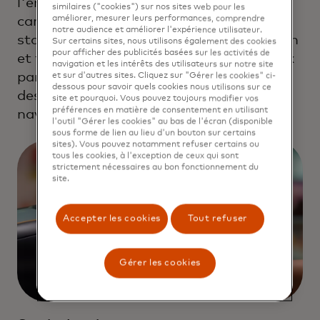
l'émission de cartes numériques et de
similaires ("cookies") sur nos sites web pour les
cartes co-marquées à n'importe quel
améliorer, mesurer leurs performances, comprendre
notre audience et améliorer l'expérience utilisateur.
stade de l'expérience d'achat en magasin
Sur certains sites, nous utilisons également des cookies
pour afficher des publicités basées sur les activités de
et fournir un marketing personnalisé aux
navigation et les intérêts des utilisateurs sur notre site
panneaux numériques ou aux appareils
et sur d'autres sites. Cliquez sur "Gérer les cookies" ci-
dessous pour savoir quels cookies nous utilisons sur ce
des acheteurs en fonction de leur
site et pourquoi. Vous pouvez toujours modifier vos
préférences en matière de consentement en utilisant
navigation précise.
l'outil "Gérer les cookies" au bas de l'écran (disponible
sous forme de lien au lieu d'un bouton sur certains
sites). Vous pouvez notamment refuser certains ou
tous les cookies, à l'exception de ceux qui sont
strictement nécessaires au bon fonctionnement du
site.
Accepter les cookies
Tout refuser
Gérer les cookies