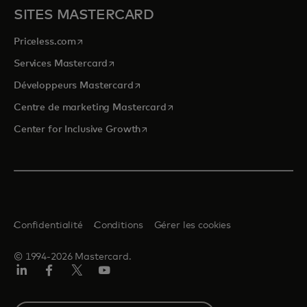
SITES MASTERCARD
s’ouvre dans un nouvel onglet
Priceless.com
s’ouvre dans un nouvel onglet
Services Mastercard
s’ouvre dans un nouvel onglet
Développeurs Mastercard
s’ouvre dans un nouvel onglet
Centre de marketing Mastercard
s’ouvre dans un nouvel onglet
Center for Inclusive Growth
Confidentialité
Conditions
Gérer les cookies
© 1994-2026 Mastercard.
LinkedIn
Facebook
Twitter/X
YouTube
Select