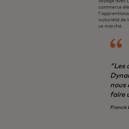
voyage avec D
commerce éle
l'apprentissa
notoriété de 
ce marché.
"Les 
Dynam
nous 
faire
Francis 