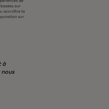
périences de
 basées sur
u accroître la
éputation sur
t à
à nous