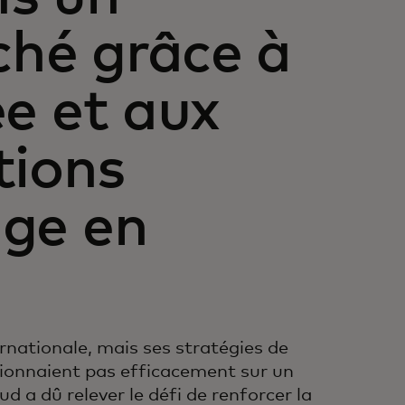
hé grâce à
ée et aux
ions
age en
rnationale, mais ses stratégies de
ionnaient pas efficacement sur un
 a dû relever le défi de renforcer la