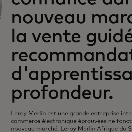
nouveau marc
la vente guid
recommandat
d'apprentiss
profondeur.
Leroy Merlin est une grande entreprise inte
commerce électronique éprouvées ne fonct
nouveau marché. Leroy Merlin Afrique du Sud