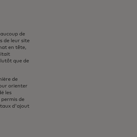
beaucoup de
 de leur site
hat en tête,
itait
plutôt que de
nière de
our orienter
dé les
a permis de
 taux d'ajout