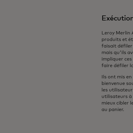
Exécutio
Leroy Merlin 
produits et ét
faisait défile
mais qu'ils av
impliquer ces 
faire défiler 
Ils ont mis e
bienvenue sou
les utilisateu
utilisateurs à
mieux cibler 
au panier.