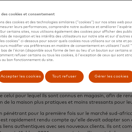
est une enseigne française de bricolage et de jardinage p
s d'Europe, d'Asie, d'Amérique du Sud et d'Afrique. C'est l
n des cookies et consentement
taillant de produits d'amélioration de la maison au mond
ons des cookies et des technologies similaires ("cookies") sur nos sites web pour
iale inégalée de 300 millions de clients. Son activité s'ar
 mesurer leurs performances, comprendre notre audience et améliorer l'expéri
. Sur certains sites, nous utilisons également des cookies pour afficher des publi
rs principaux : Bricolage, construction, jardinage, équipem
vités de navigation et les intérêts des utilisateurs sur notre site et sur d'autres 
nergies renouvelables et décoration d'intérieur, en fournis
les cookies" ci-dessous pour savoir quels cookies nous utilisons sur ce site et p
onne peut avoir besoin pour tout projet d'amélioration de
ours modifier vos préférences en matière de consentement en utilisant l'outil 
 bas de l'écran (disponible sous forme de lien au lieu d'un bouton sur certains s
mment refuser certains ou tous les cookies, à l'exception de ceux qui sont str
s'efforce de donner à ses clients les moyens de réaliser de
 au bon fonctionnement du site.
leur proposant une large gamme de produits et d'outils, ai
 ateliers et un personnel compétent. Il était important qu'
me de produits à différents niveaux de prix pour rendre l
Accepter les cookies
Tout refuser
Gérer les cookies
des clients ayant des budgets différents. Dans le cadre de
sation, ils souhaitaient offrir le même niveau de conseils 
e celui pour lequel ils sont connus en magasin, afin de ren
n de la maison plus pratiques et moins stressants pour leu
 pénétrant pour la première fois sur le marché sud-africa
s'est rapidement rendu compte qu'elle devait adapter son
s liens authentiques avec ses nouveaux clients. Ils ont co