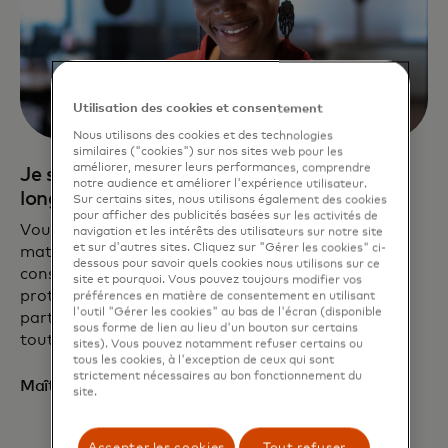
Utilisation des cookies et consentement
Nous utilisons des cookies et des technologies
similaires ("cookies") sur nos sites web pour les
améliorer, mesurer leurs performances, comprendre
Je suis un expert qui cherche à garder une
notre audience et améliorer l'expérience utilisateur.
longueur d’avance
Sur certains sites, nous utilisons également des cookies
pour afficher des publicités basées sur les activités de
Vous avez mis en place les bonnes pratiques en
navigation et les intérêts des utilisateurs sur notre site
et sur d'autres sites. Cliquez sur "Gérer les cookies" ci-
matière de cybersécurité, mais les risques en
dessous pour savoir quels cookies nous utilisons sur ce
constante évolution vous obligent à renforcer vos
site et pourquoi. Vous pouvez toujours modifier vos
protocoles de défense. Faire de Mastercard un
préférences en matière de consentement en utilisant
l'outil "Gérer les cookies" au bas de l'écran (disponible
partenaire de confiance peut vous aider à mettre
sous forme de lien au lieu d'un bouton sur certains
toutes les chances de votre côté.
sites). Vous pouvez notamment refuser certains ou
tous les cookies, à l'exception de ceux qui sont
strictement nécessaires au bon fonctionnement du
Maîtrisez votre sécurité
site.
Accepter les cookies
Tout refuser