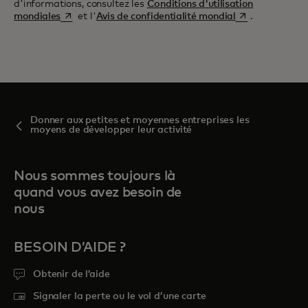
d'informations, consultez les
Conditions d'utilisation
s’ouvre dans un nouvel onglet
s’ouvre dans un 
mondiales
et l'
Avis de confidentialité mondial
.
Donner aux petites et moyennes entreprises les
moyens de développer leur activité
Nous sommes toujours là
quand vous avez besoin de
nous
BESOIN D’AIDE ?
Obtenir de l’aide
Signaler la perte ou le vol d’une carte