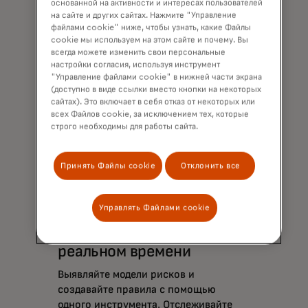
основанной на активности и интересах пользователей
на сайте и других сайтах. Нажмите "Управление
файлами cookie" ниже, чтобы узнать, какие Файлы
cookie мы используем на этом сайте и почему. Вы
всегда можете изменить свои персональные
настройки согласия, используя инструмент
"Управление файлами cookie" в нижней части экрана
(доступно в виде ссылки вместо кнопки на некоторых
сайтах). Это включает в себя отказ от некоторых или
всех Файлов cookie, за исключением тех, которые
строго необходимы для работы сайта.
Приложения для борьбы с
Принять Файлы cookie
Отклонить все
мошенничеством
Управлять Файлами cookie
Прогнозирование
мошенничества в
реальном времени
Выявляйте модели рисков и
создавайте правила с помощью
одного инструмента. Отслеживайте