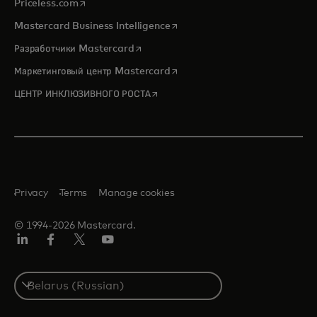
opens in a new tab
Priceless.com
opens in a new tab
Mastercard Business Intelligence
opens in a new tab
Разработчики Mastercard
opens in a new tab
Маркетинговый центр Mastercard
opens in a new tab
ЦЕНТР ИНКЛЮЗИВНОГО РОСТА
Privacy
Terms
Manage cookies
© 1994-2026 Mastercard.
LinkedIn
Facebook
X
YouTube
(ранее
Twitter)
Select
a
country