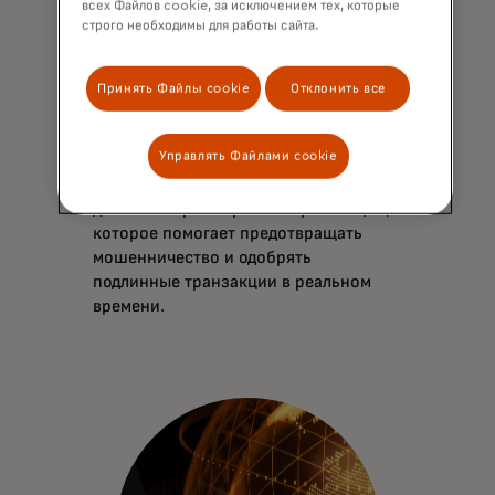
всех Файлов cookie, за исключением тех, которые
строго необходимы для работы сайта.
Меньше мошенничества и
Принять Файлы cookie
Отклонить все
больше одобрений для
удобства держателей карт
Управлять Файлами cookie
Decision Intelligence — это решение
для мониторинга рисков транзакций,
которое помогает предотвращать
мошенничество и одобрять
подлинные транзакции в реальном
времени.