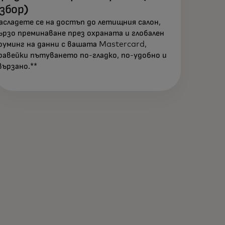
збор)
асладете се на достъп до летищния салон,
ързо преминаване през охраната и глобален
оуминг на данни с вашата Mastercard,
равейки пътуването по-гладко, по-удобно и
вързано.**