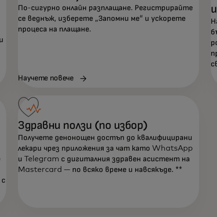
и
По-сигурно онлайн разплащане. Регистрирайте
се веднъж, изберете „Запомни ме“ и ускорете
Н
процеса на плащане.
б
и
р
п
с
Научете повече
Здравни ползи (по избор)
Получете денонощен достъп до квалифицирани
лекари чрез приложения за чат като WhatsApp
е
и Telegram с дигиталния здравен асистент на
Mastercard — по всяко време и навсякъде. **
 с