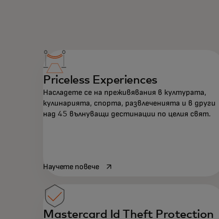
Priceless Experiences
Насладете се на преживявания в културата,
кулинарията, спорта, развлеченията и в други
над 45 вълнуващи дестинации по целия свят.
opens in a new tab
Научете повече
Mastercard Id Theft Protection