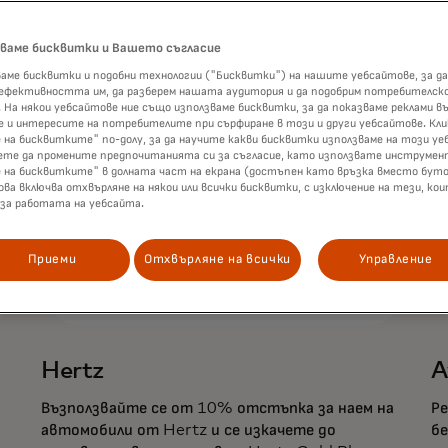
зваме бисквитки и Вашето съгласие
аме бисквитки и подобни технологии ("Бисквитки") на нашите уебсайтове, за да
 ефективността им, да разберем нашата аудитория и да подобрим потребителск
 На някои уебсайтове ние също използваме бисквитки, за да показваме реклами въ
 и интересите на потребителите при сърфиране в този и други уебсайтове. Кл
 на бисквитките" по-долу, за да научите какви бисквитки използваме на този уе
ете да промените предпочитанията си за съгласие, като използвате инструмен
е на бисквитките" в долната част на екрана (достъпен като връзка вместо буто
ова включва отхвърляне на някои или всички бисквитки, с изключение на тези, ко
 за работата на уебсайта.
Приеми
Отхвърляне на всички
Управление
Hertz
A
Възползвайте се от 10% отстъпка за наем на
Ре
автомобили от Hertz и се изкачете до
бе