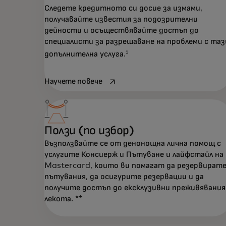
Следете кредитното си досие за измами,
получавайте известия за подозрителни
дейности и осъществявайте достъп до
специалисти за разрешаване на проблеми с таз
1
допълнителна услуга.
opens in a new tab
Научете повече
Ползи (по избор)
Възползвайте се от денонощна лична помощ с
услугите Консиерж и Пътуване и лайфстайл на
Mastercard, които ви помагат да резервират
пътувания, да осигурите резервации и да
получите достъп до ексклузивни преживявания
лекота. **