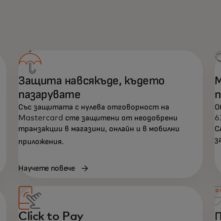
Защита навсякъде, където
М
пазарувате
Със защитата с нулева отговорност на
О
Mastercard сте защитени от неодобрени
6
транзакции в магазини, онлайн и в мобилни
С
з
приложения.
Научете повече
Click to Pay
П