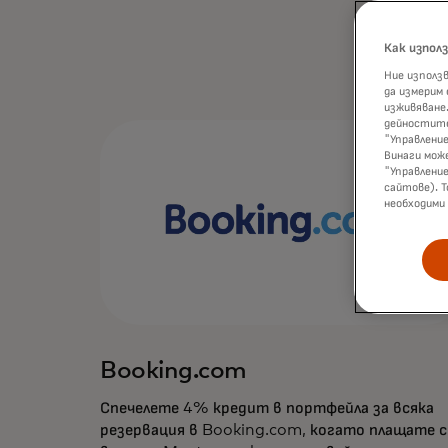
Как изпол
Ние използв
да измерим
изживяване.
дейностите
"Управление
Винаги мож
"Управлени
сайтове). Т
необходими
Booking.com
Спечелете 4% кредит в портфейла за всяка
резервация в Booking.com, когато плащате с