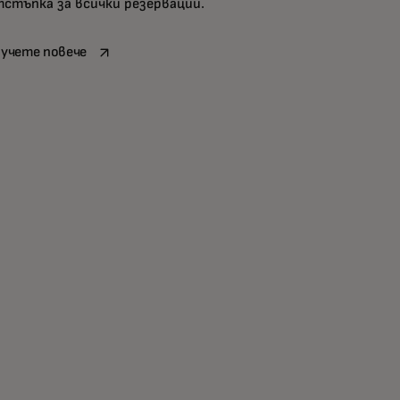
стъпка за всички резервации.
opens in a new tab
учете повече