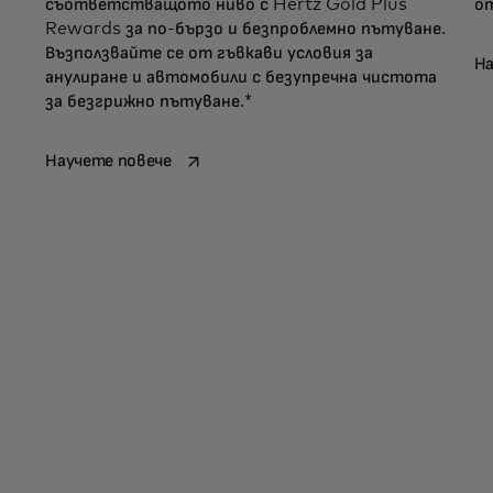
съответстващото ниво с Hertz Gold Plus
от
orld Mastercard
Rewards за по-бързо и безпроблемно пътуване.
Възползвайте се от гъвкави условия за
На
анулиране и автомобили с безупречна чистота
за безгрижно пътуване.*
opens in a new tab
Научете повече