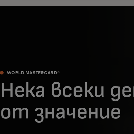
WORLD MASTERCARD®
Нека всеки де
от значение