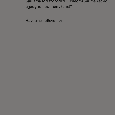
вашата Mastercard – спестявайте лесно и
Насладете се на тези оферти от W
изгодно при пътуване!*
opens in a new tab
Научете повече