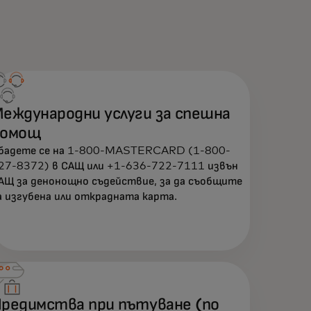
еждународни услуги за спешна
помощ
бадете се на 1-800-MASTERCARD (1-800-
27-8372) в САЩ или +1-636-722-7111 извън
АЩ за денонощно съдействие, за да съобщите
а изгубена или открадната карта.
редимства при пътуване (по