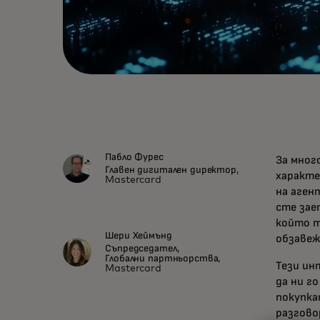
Пабло Фурес
За мног
Главен дигитален директор,
характе
Mastercard
на аген
сте зае
който т
Шери Хеймънд
обзавеж
Съпредседател,
Глобални партньорства,
Тези ин
Mastercard
да ни г
покупка
разгово