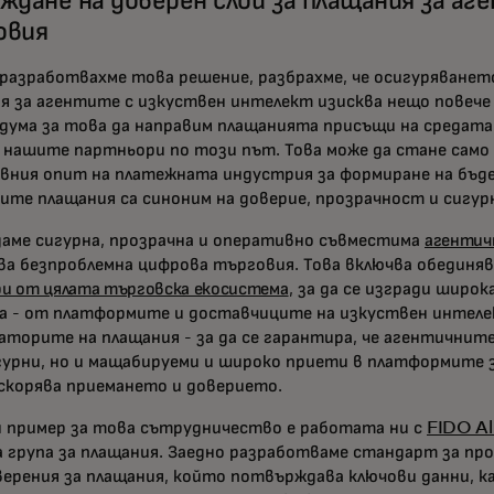
ждане на доверен слой за плащания за аг
овия
разработвахме това решение, разбрахме, че осигуряванет
я за агентите с изкуствен интелект изисква нещо повеч
 дума за това да направим плащанията присъщи на средата 
 нашите партньори по този път. Това може да стане само 
вния опит на платежната индустрия за формиране на бъде
ите плащания са синоним на доверие, прозрачност и сигу
аме сигурна, прозрачна и оперативно съвместима
агентич
ва безпроблемна цифрова търговия. Това включва обединяв
и от цялата търговска екосистема
, за да се изгради широ
а - от платформите и доставчиците на изкуствен интеле
аторите на плащания - за да се гарантира, че агентичните
гурни, но и мащабируеми и широко приети в платформите 
скорява приемането и доверието.
 пример за това сътрудничество е работата ни с
FIDO Al
 група за плащания. Заедно разработваме стандарт за пр
ерения за плащания, който потвърждава ключови данни, к