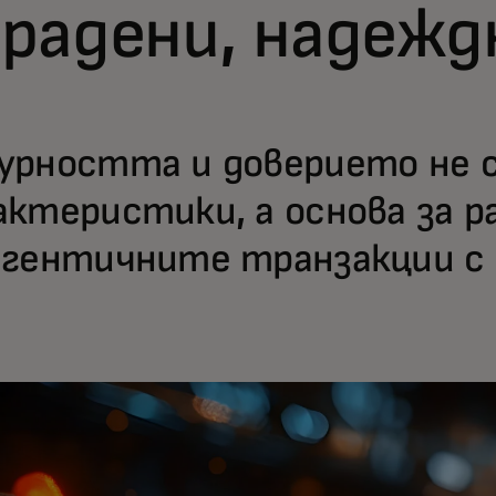
градени, надежд
урността и доверието не 
актеристики, а основа за 
агентичните транзакции с