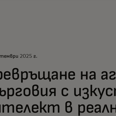
тември 2025 г.
ревръщане на а
ърговия с изку
нтелект в реал