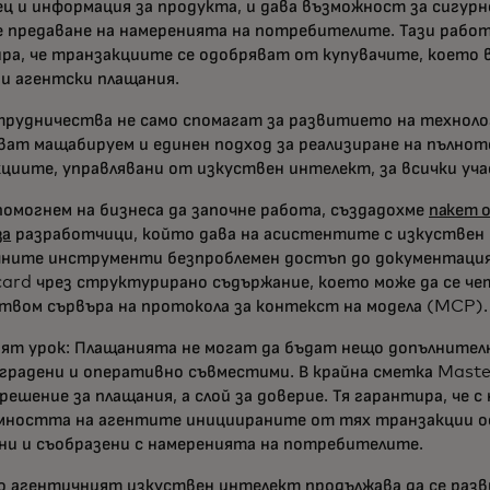
ц и информация за продукта, и дава възможност за сигурн
е предаване на намеренията на потребителите. Тази работа
ра, че транзакциите се одобряват от купувачите, което в
и агентски плащания.
трудничества не само спомагат за развитието на техноло
ват мащабируем и единен подход за реализиране на пълнот
циите, управлявани от изкуствен интелект, за всички уч
 помогнем на бизнеса да започне работа, създадохме
пакет 
за
разработчици, който дава на асистентите с изкуствен
ните инструменти безпроблемен достъп до документация
ard чрез структурирано съдържание, което може да се че
твом сървъра на протокола за контекст на модела (MCP).
ят урок: Плащанията не могат да бъдат нещо допълнителн
градени и оперативно съвместими. В крайна сметка Maste
решение за плащания, а слой за доверие. Тя гарантира, че 
ността на агентите инициираните от тях транзакции о
ни и съобразени с намеренията на потребителите.
о агентичният изкуствен интелект продължава да се разв