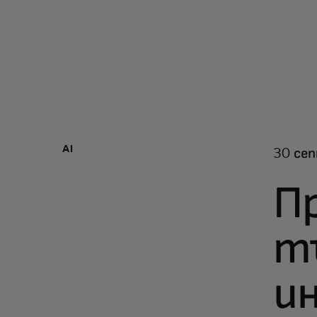
AI
30 сеп
П
т
и