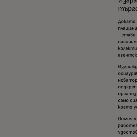
Изгра
търг
Докато 
плащани
- става
насочим
колекти
агентск
Изгражд
осигуря
новатор
подкреп
организ
само си
което у
Отличен
работна
удостов