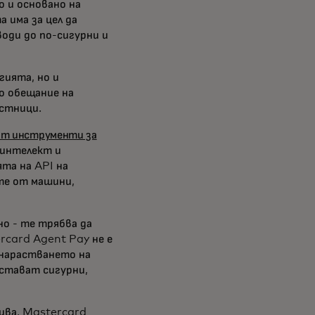
о и основано на
 има за цел да
оди до по-сигурни и
гията, но и
о обещание на
астници.
от инструменти за
 интелект и
та на API на
те от машини,
о - те трябва да
rcard Agent Pay не е
с нарастването на
стават сигурни,
ива, Mastercard