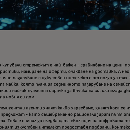
о купувачи стремежът е най-важен - сравняване на цени, п
ристики, намиране на оферти, очакване на доставка. А н
тично пазаруване с изкуствен интелект е от полза за тях 
та майка, която планира седмичното пазаруване на семейс
ърси най-актуалната играчка за внучката си, или млада дв
да новия си дом.
телигентни агенти знаят какво харесваме, знаят кога се н
о предложат - като същевременно рационализират пътя о
та. Това е сигнал за следващата еволюция на цифровата т
рният изкуствен интелект предоставя подбрани, контек