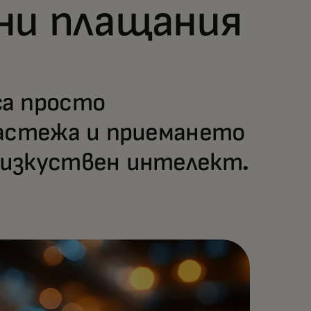
ни плащания
са просто
растежа и приемането
 изкуствен интелект.