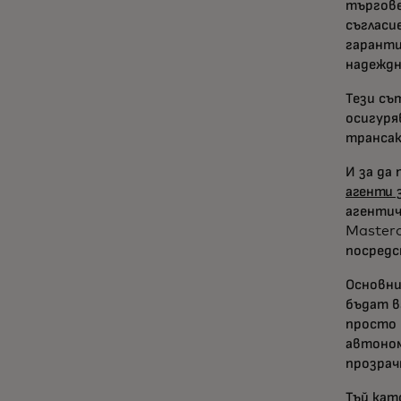
търгове
съгласи
гаранти
надеждн
Тези съ
осигуря
трансак
И за да
агенти 
агентич
Masterc
посредс
Основни
бъдат в
просто 
автоном
прозрач
Тъй кат