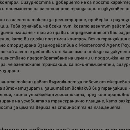
 контрол. Сигурността и доверието не са просто характер
 и приемането на агентичните транзакции с изкуствен и
ни са агентни токени за регистриране, проверка и разпоз
ции. Това означава, че всеки път, когато агентът действа
одично плащане - той го прави с определените от вас разр
ения, като ви държи под пълен контрол. Всяка транзакция е
но оторизирано взаимодействие с Mastercard Agent Pay, 
те кой агент е действал от ваше име и откъде са закупени
ршенствано предотвратяване на измами и поддръжка на сп
ра, че агентските трансакции са по-интелигентни, сигур
лизирани.
ичните токени дават възможност за повече от ежедневно 
а автоматизират и защитават всякакъв вид транзакции -
ятия, които управляват логистиката, през корпоративни 
иране на условията за трансгранично плащане, като разк
ости за цялата верига на стойността на плащанията.