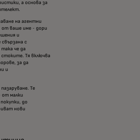
истики, а основа за
нтелект.
наване на агентни
 от ваше име - дори
ешения и
 свързана с
така че да
 стоките. Тя включва
орове, за да
ни и
пазаруване. Те
 от малки
покупки, до
риват нови