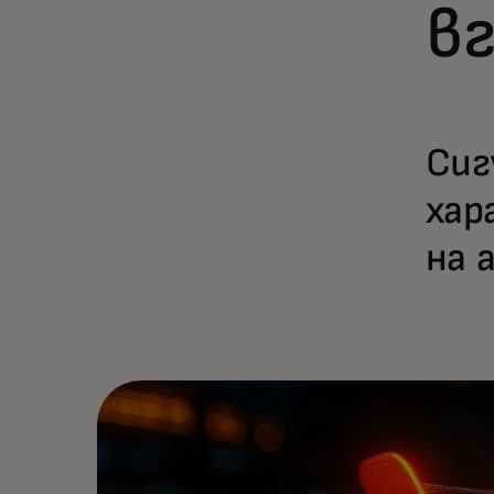
в
Сиг
хар
на 