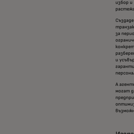
избор и
растежа
Създаде
транзак
за пери
огранич
конкрет
разбере
и усъвъ
гаранти
персона
А агент
могат д
предпри
оптимиз
възможн