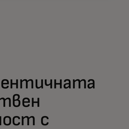
гентичната
ствен
ност с