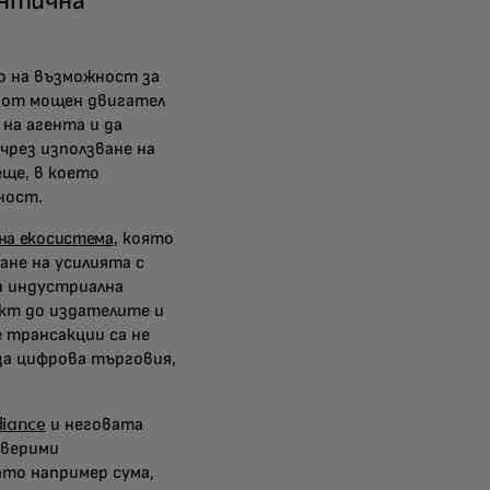
ентична
о на възможност за
е от мощен двигател
на агента и да
чрез използване на
ще, в което
рност.
на екосистема
, която
ане на усилията с
ка индустриална
кт до издателите и
 трансакции са не
за цифрова търговия,
liance
и неговата
оверими
ато например сума,