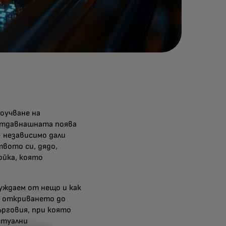
роучване на
еотдавнашната поява
- независимо дали
твото си, дядо,
ойка, която
уждаем от нещо и как
т откриването до
ърговия, при която
стуални