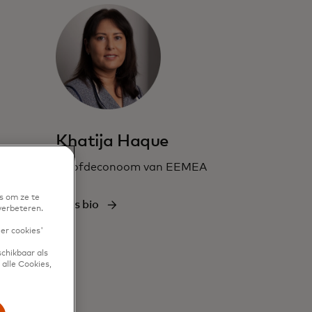
Khatija Haque
ng
Hoofdeconoom van EEMEA
s om ze te
Lees bio
verbeteren.
eer cookies'
chikbaar als
alle Cookies,