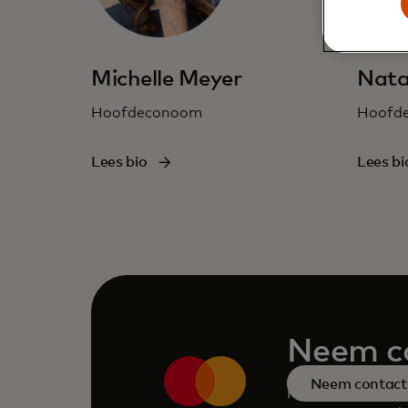
Michelle Meyer
Nata
Hoofdeconoom
Hoofd
Lees bio
Lees bi
Neem co
Neem contact
Neem contact op