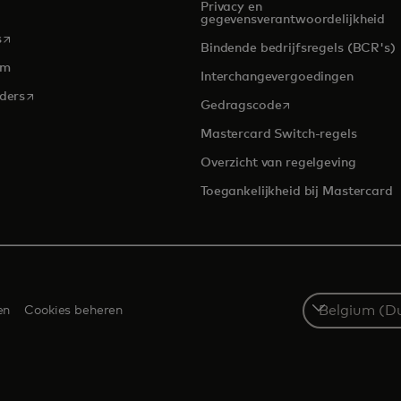
Privacy en
gegevensverantwoordelijkheid
opens in a new tab
s
Bindende bedrijfsregels (BCR's)
om
Interchangevergoedingen
opens in a new tab
rders
opens in a new tab
Gedragscode
Mastercard Switch-regels
Overzicht van regelgeving
Toegankelijkheid bij Mastercard
Select
en
Cookies beheren
a
country