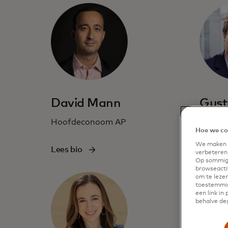
David Mann
Gust
Hoofdeconoom AP
Hoofd
Hoe we co
We maken g
Lees bio
Lees bi
verbeteren,
Op sommige
browseactiv
om te lezen
toestemmin
een link in
behalve deg