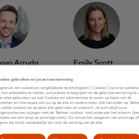
avo Arruda
Emily Scott
econoom van LAC
SVP, Groei en Bedrijfsvoeri
okies gebruiken en jouw toestemming
ebruik van cookies en vergelijkbare technologieën ('Cookies') op onze website
o
Lees bio
 hun prestaties te meten, ons publiek te begrijpen en de gebruikerservaring te 
 sites gebruiken we ook Cookies om advertenties te tonen op basis van de
iteiten en interesses van jou op de site en andere sites. Klik hieronder op 'Beh
 welke cookies we op deze site gebruiken en waarom. Je kunt altijd jouw
gsvoorkeuren wijzigen met de 'Beheer cookies'-tool onderaan het scherm (bes
 plaats van een knop op sommige sites). Dit omvat het weigeren van sommige of 
ene die strikt noodzakelijk zijn voor de werking van de site.