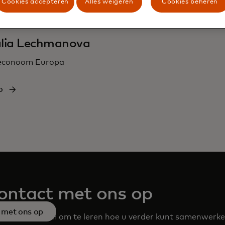
Cookies accepteren
Alles weigeren
Cookies beheren
lia Lechmanova
econoom Europa
o
ntact met ons op
 met ons op
 met ons team om te leren hoe u verder kunt samenwerk