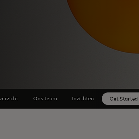
erzicht
Ons team
Inzichten
opens in a n
Get Started