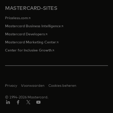
MASTERCARD-SITES
opens in a new tab
Priceless.com
opens in a new tab
Mastercard Business Intelligence
opens in a new tab
Mastercard Developers
opens in a new tab
Mastercard Marketing Center
opens in a new tab
Center for Inclusive Growth
Privacy
Voorwaarden
Cookies beheren
© 1994-2026 Mastercard.
Linkedin
Facebook
Twitter/X
YouTube