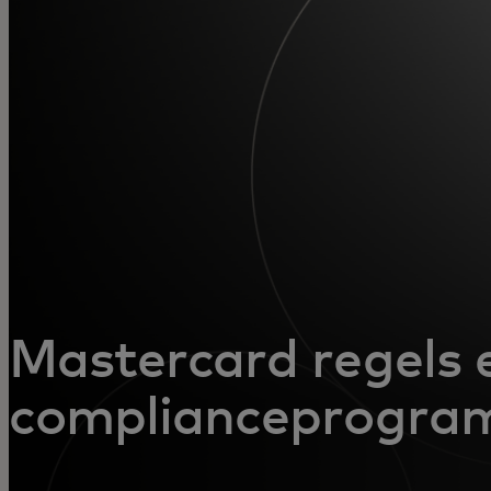
Voor jou
Voor bedrijven
Voor de wereld
Voor innovators
Nieuws en trends
Mastercard regels 
complianceprogra