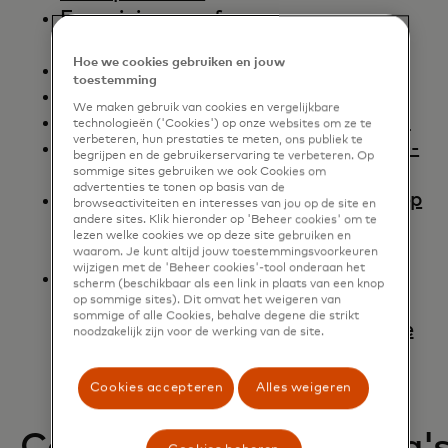
Een minimum- of
maximumtransactiebedrag instellen
Hoe we cookies gebruiken en jouw
Snelgids - Verkoperseditie
toestemming
Mastercard Switch-regels
We maken gebruik van cookies en vergelijkbare
Gids voor eenvoudige terugboekingen
technologieën ('Cookies') op onze websites om ze te
verbeteren, hun prestaties te meten, ons publiek te
Dynamic Currency Conversion (DCC)-
begrijpen en de gebruikerservaring te verbeteren. Op
prestatiegids – verkoperseditie
sommige sites gebruiken we ook Cookies om
advertenties te tonen op basis van de
Overzicht van factureringsmodellen op
browseactiviteiten en interesses van jou op de site en
andere sites. Klik hieronder op 'Beheer cookies' om te
basis van abonnementen en
lezen welke cookies we op deze site gebruiken en
stilzwijgende verlenging
waarom. Je kunt altijd jouw toestemmingsvoorkeuren
wijzigen met de 'Beheer cookies'-tool onderaan het
Verkopers met een abonnement of
scherm (beschikbaar als een link in plaats van een knop
terugkerende betalingen en
op sommige sites). Dit omvat het weigeren van
sommige of alle Cookies, behalve degene die strikt
stilzwijgende verlenging - veelgestelde
noodzakelijk zijn voor de werking van de site.
vragen
Cookies accepteren
Alles weigeren