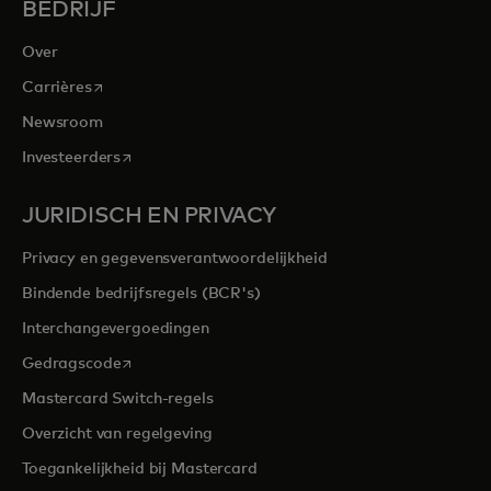
BEDRIJF
Over
opens in a new tab
Carrières
Newsroom
opens in a new tab
Investeerders
JURIDISCH EN PRIVACY
Privacy en gegevensverantwoordelijkheid
Bindende bedrijfsregels (BCR's)
Interchangevergoedingen
opens in a new tab
Gedragscode
Mastercard Switch-regels
Overzicht van regelgeving
Toegankelijkheid bij Mastercard