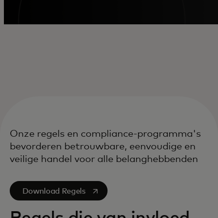
Onze regels en compliance-programma's
bevorderen betrouwbare, eenvoudige en
veilige handel voor alle belanghebbenden
opens in a new tab
Download Regels