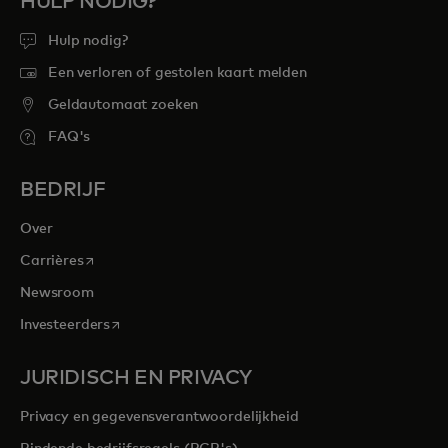
HULP NODIG?
Hulp nodig?
Een verloren of gestolen kaart melden
Geldautomaat zoeken
FAQ's
BEDRIJF
Over
opens in a new tab
Carrières
Newsroom
opens in a new tab
Investeerders
JURIDISCH EN PRIVACY
Privacy en gegevensverantwoordelijkheid