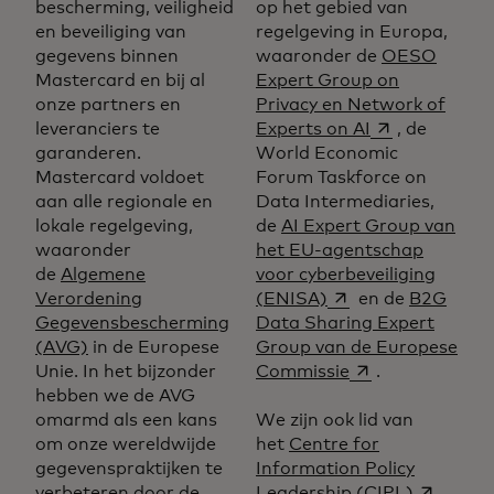
bescherming, veiligheid
op het gebied van
en beveiliging van
regelgeving in Europa,
gegevens binnen
waaronder de
OESO
Mastercard en bij al
Expert Group on
onze partners en
Privacy en Network of
opens in a ne
leveranciers te
Experts on AI
, de
garanderen.
World Economic
Mastercard voldoet
Forum Taskforce on
aan alle regionale en
Data Intermediaries,
lokale regelgeving,
de
AI Expert Group van
waaronder
het EU-agentschap
de
Algemene
voor cyberbeveiliging
opens in a new tab
Verordening
(ENISA)
en de
B2G
Gegevensbescherming
Data Sharing Expert
(AVG)
in de Europese
Group van de Europese
opens in a new t
Unie. In het bijzonder
Commissie
.
hebben we de AVG
omarmd als een kans
We zijn ook lid van
om onze wereldwijde
het
Centre for
gegevenspraktijken te
Information Policy
opens in 
verbeteren door de
Leadership (CIPL)
,