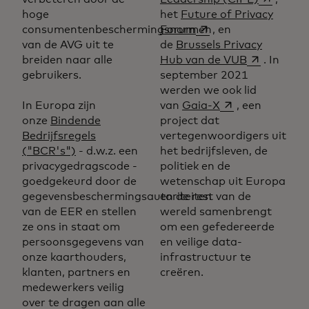
hoge
het
Future of Privacy
opens in a new tab
consumentenbeschermingsnormen
Forum
, en
van de AVG uit te
de
Brussels Privacy
opens in a 
breiden naar alle
Hub van de VUB
. In
gebruikers.
september 2021
werden we ook lid
opens in a new 
In Europa zijn
van
Gaia-X
, een
onze
Bindende
project dat
Bedrijfsregels
vertegenwoordigers uit
("BCR's")
- d.w.z. een
het bedrijfsleven, de
privacygedragscode -
politiek en de
goedgekeurd door de
wetenschap uit Europa
gegevensbeschermingsautoriteiten
en de rest van de
van de EER en stellen
wereld samenbrengt
ze ons in staat om
om een gefedereerde
persoonsgegevens van
en veilige data-
onze kaarthouders,
infrastructuur te
klanten, partners en
creëren.
medewerkers veilig
over te dragen aan alle