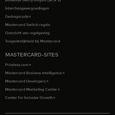
Bindende bedrijfsregels (BCR's)
Interchangevergoedingen
opens in a new tab
Gedragscode
Mastercard Switch-regels
Overzicht van regelgeving
Toegankelijkheid bij Mastercard
MASTERCARD-SITES
opens in a new tab
Priceless.com
opens in a new tab
Mastercard Business Intelligence
opens in a new tab
Mastercard Developers
opens in a new tab
Mastercard Marketing Center
opens in a new tab
Center for Inclusive Growth