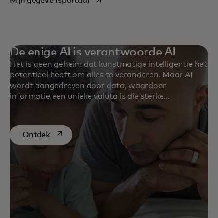
Mijn gegevensportaal
De enige AI is verantwoorde AI
Het is geen geheim dat kunstmatige intelligentie het
potentieel heeft om alles te veranderen. Maar AI
wordt aangedreven door data, waardoor
informatie een unieke valuta is die sterke
waarborgen en constante waakzaamheid verdient.
Ontdek onze laatste discussies over AI.
opens in a new tab
Ontdek