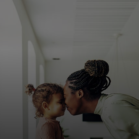
Voor jou
Voor bedrijven
Voor de wereld
Voor innovators
Nieuws en trends