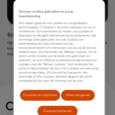
Hoe we cookies gebruiken en jouw
toestemming
We maken gebruik van cookies en vergelijkbare
technologieën ('Cookies') op onze websites om ze te
verbeteren, hun prestaties te meten, ons publiek te
Sociale impact
begrijpen en de gebruikerservaring te verbeteren. Op
sommige sites gebruiken we ook Cookies om
Gebruik gegevens en technologie om een positieve
advertenties te tonen op basis van de
impact te maken op gemeenschappen en
browseactiviteiten en interesses van jou op de site en
andere sites. Klik hieronder op 'Beheer cookies' om te
individuen wereldwijd.
lezen welke cookies we op deze site gebruiken en
waarom. Je kunt altijd jouw toestemmingsvoorkeuren
wijzigen met de 'Beheer cookies'-tool onderaan het
scherm (beschikbaar als een link in plaats van een knop
op sommige sites). Dit omvat het weigeren van
sommige of alle Cookies, behalve degene die strikt
noodzakelijk zijn voor de werking van de site.
Cookies accepteren
Alles weigeren
Onze vier
Cookies beheren