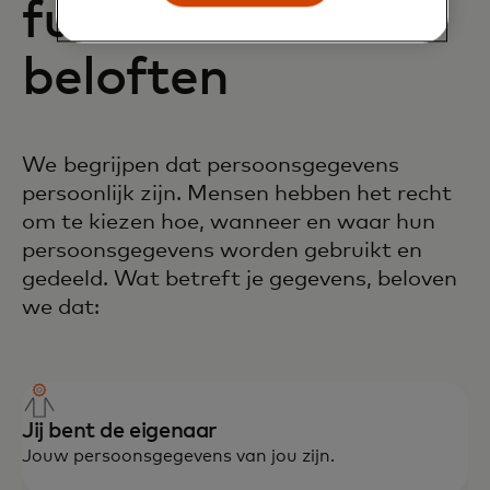
fundamentele
beloften
We begrijpen dat persoonsgegevens
persoonlijk zijn. Mensen hebben het recht
om te kiezen hoe, wanneer en waar hun
persoonsgegevens worden gebruikt en
gedeeld. Wat betreft je gegevens, beloven
we dat:
Jij bent de eigenaar
Jouw persoonsgegevens van jou zijn.