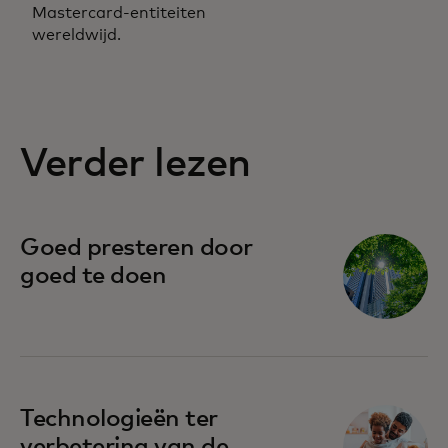
Mastercard-entiteiten
wereldwijd.
Verder lezen
Goed presteren door
goed te doen
opens in a new tab
Technologieën ter
verbetering van de